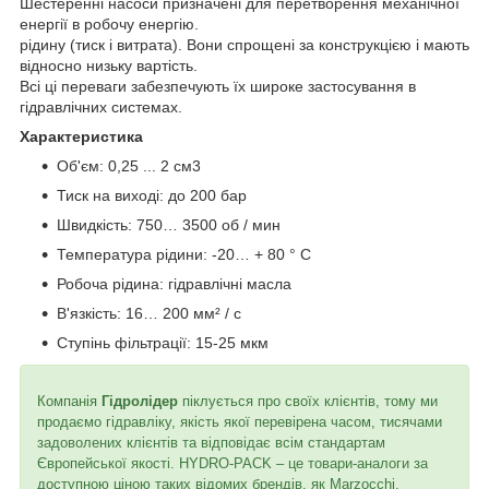
Шестеренні насоси призначені для перетворення механічної
енергії в робочу енергію.
рідину (тиск і витрата). Вони спрощені за конструкцією і мають
відносно низьку вартість.
Всі ці переваги забезпечують їх широке застосування в
гідравлічних системах.
Характеристика
Об'єм: 0,25 ... 2 см3
Тиск на виході: до 200 бар
Швидкість: 750… 3500 об / мин
Температура рідини: -20… + 80 ° C
Робоча рідина: гідравлічні масла
В'язкість: 16… 200 мм² / с
Ступінь фільтрації: 15-25 мкм
Компанія
Гідролідер
піклується про своїх клієнтів, тому ми
продаємо гідравліку, якість якої перевірена часом, тисячами
задоволених клієнтів та відповідає всім стандартам
Європейської якості. HYDRO-PACK – це товари-аналоги за
доступною ціною таких відомих брендів, як Marzocchi,