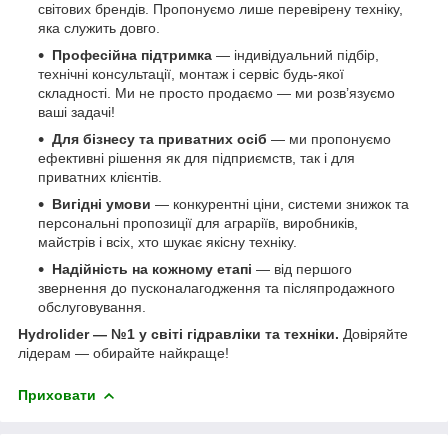
світових брендів. Пропонуємо лише перевірену техніку,
яка служить довго.
Професійна підтримка
— індивідуальний підбір,
технічні консультації, монтаж і сервіс будь-якої
складності. Ми не просто продаємо — ми розв’язуємо
ваші задачі!
Для бізнесу та приватних осіб
— ми пропонуємо
ефективні рішення як для підприємств, так і для
приватних клієнтів.
Вигідні умови
— конкурентні ціни, системи знижок та
персональні пропозиції для аграріїв, виробників,
майстрів і всіх, хто шукає якісну техніку.
Надійність на кожному етапі
— від першого
звернення до пусконалагодження та післяпродажного
обслуговування.
Hydrolider — №1 у світі гідравліки та техніки.
Довіряйте
лідерам — обирайте найкраще!
Приховати