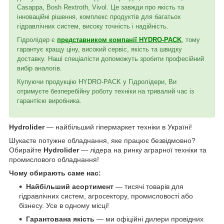
Casappa, Bosh Rextroth, Vivol. Це завжди про якість та
інноваційні рішення, комплекс продуктів для багатьох
гідравлічних систем, високу точність і надійність.
Гідролідер є
представником компанії HYDRO-PACK
, тому
гарантує кращу ціну, високий сервіс, якість та швидку
доставку. Наші спеціалісти допоможуть зробити професійний
вибір аналогів.
Купуючи продукцію HYDRO-PACK у Гідролідери, Ви
отримуєте безперебійну роботу техніки на тривалий час із
гарантією виробника.
Hydrolider
— найбільший гіпермаркет техніки в Україні!
Шукаєте потужне обладнання, яке працює безвідмовно?
Обирайте
Hydrolider
— лідера на ринку аграрної техніки та
промислового обладнання!
Чому обирають саме нас:
Найбільший асортимент
— тисячі товарів для
гідравлічних систем, агросектору, промисловості або
бізнесу. Усе в одному місці!
Гарантована якість
— ми офіційні дилери провідних