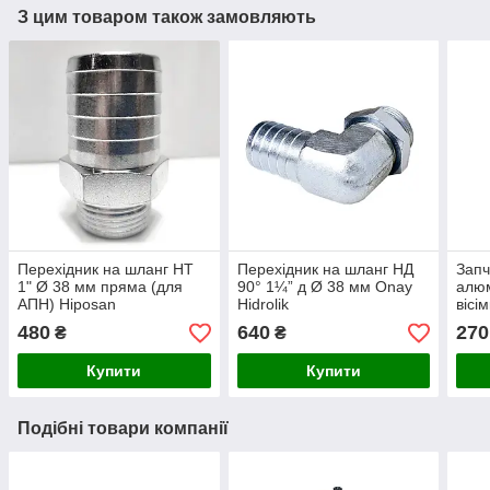
З цим товаром також замовляють
Перехідник на шланг НТ
Перехідник на шланг НД
Запч
1" Ø 38 мм пряма (для
90° 1¼” д Ø 38 мм Onay
алюм
АПН) Hiposan
Hidrolik
вісі
Maki
480
640
270
₴
₴
Купити
Купити
Подібні товари компанії