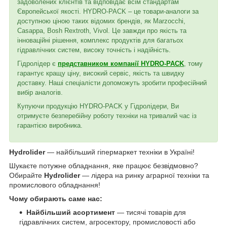
задоволених клієнтів та відповідає всім стандартам
Європейської якості. HYDRO-PACK – це товари-аналоги за
доступною ціною таких відомих брендів, як Marzocchi,
Casappa, Bosh Rextroth, Vivol. Це завжди про якість та
інноваційні рішення, комплекс продуктів для багатьох
гідравлічних систем, високу точність і надійність.
Гідролідер є
представником компанії HYDRO-PACK
, тому
гарантує кращу ціну, високий сервіс, якість та швидку
доставку. Наші спеціалісти допоможуть зробити професійний
вибір аналогів.
Купуючи продукцію HYDRO-PACK у Гідролідери, Ви
отримуєте безперебійну роботу техніки на тривалий час із
гарантією виробника.
Hydrolider
— найбільший гіпермаркет техніки в Україні!
Шукаєте потужне обладнання, яке працює безвідмовно?
Обирайте
Hydrolider
— лідера на ринку аграрної техніки та
промислового обладнання!
Чому обирають саме нас:
Найбільший асортимент
— тисячі товарів для
гідравлічних систем, агросектору, промисловості або