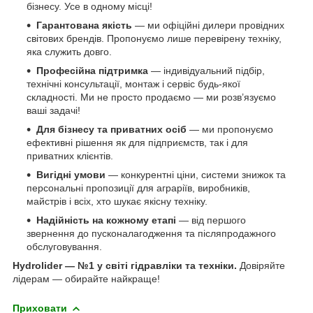
бізнесу. Усе в одному місці!
Гарантована якість
— ми офіційні дилери провідних
світових брендів. Пропонуємо лише перевірену техніку,
яка служить довго.
Професійна підтримка
— індивідуальний підбір,
технічні консультації, монтаж і сервіс будь-якої
складності. Ми не просто продаємо — ми розв’язуємо
ваші задачі!
Для бізнесу та приватних осіб
— ми пропонуємо
ефективні рішення як для підприємств, так і для
приватних клієнтів.
Вигідні умови
— конкурентні ціни, системи знижок та
персональні пропозиції для аграріїв, виробників,
майстрів і всіх, хто шукає якісну техніку.
Надійність на кожному етапі
— від першого
звернення до пусконалагодження та післяпродажного
обслуговування.
Hydrolider — №1 у світі гідравліки та техніки.
Довіряйте
лідерам — обирайте найкраще!
Приховати