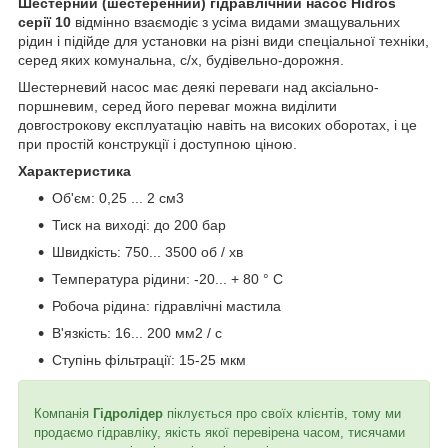
Шестерний (шестеренний) гідравлічний насос Hidros
серії 10
відмінно взаємодіє з усіма видами змащувальних
рідин і підійде для установки на різні види спеціальної техніки,
серед яких комунальна, с/х, будівельно-дорожня.
Шестерневий насос має деякі переваги над аксіально-
поршневим, серед його переваг можна виділити
довгострокову експлуатацію навіть на високих оборотах, і це
при простій конструкції і доступною ціною.
Характеристика
Об'єм: 0,25 ... 2 см3
Тиск на виході: до 200 бар
Швидкість: 750... 3500 об / хв
Температура рідини: -20... + 80 ° C
Робоча рідина: гідравлічні мастила
В'язкість: 16... 200 мм2 / с
Ступінь фільтрації: 15-25 мкм
Компанія
Гідролідер
піклується про своїх клієнтів, тому ми
продаємо гідравліку, якість якої перевірена часом, тисячами