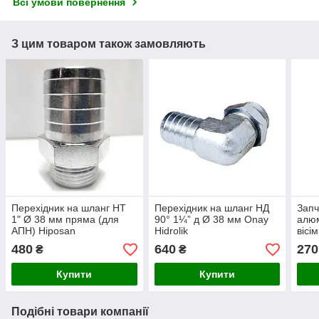
Всі умови повернення
З цим товаром також замовляють
Перехідник на шланг НТ
Перехідник на шланг НД
Запч
1" Ø 38 мм пряма (для
90° 1¼” д Ø 38 мм Onay
алюм
АПН) Hiposan
Hidrolik
вісі
Maki
480
640
270
₴
₴
Купити
Купити
Подібні товари компанії