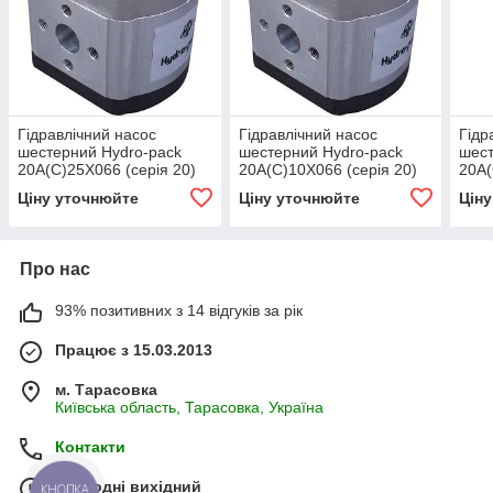
Гідравлічний насос
Гідравлічний насос
Гідр
шестерний Hydro-pack
шестерний Hydro-pack
шест
20А(С)25X066 (серія 20)
20А(С)10X066 (серія 20)
20А(
Ціну уточнюйте
Ціну уточнюйте
Цін
Про нас
93% позитивних з 14 відгуків за рік
Працює з 15.03.2013
м. Тарасовка
Київська область, Тарасовка, Україна
Контакти
Сьогодні вихідний
КНОПКА