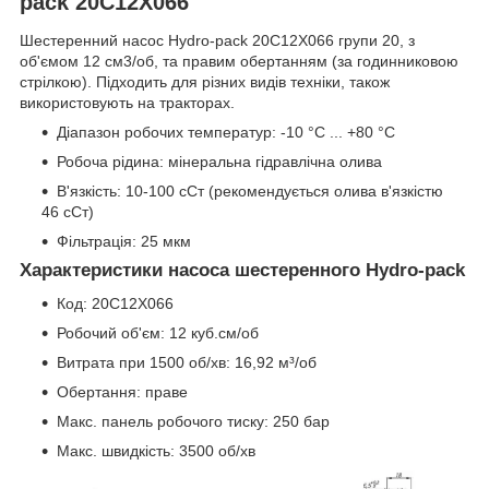
pack 20С12X066
Шестеренний насос Hydro-pack 20С12X066 групи 20, з
об'ємом 12 см3/об, та правим обертанням (за годинниковою
стрілкою). Підходить для різних видів техніки, також
використовують на тракторах.
Діапазон робочих температур: -10 °C ... +80 °C
Робоча рідина: мінеральна гідравлічна олива
В'язкість: 10-100 сСт (рекомендується олива в'язкістю
46 сСт)
Фільтрація: 25 мкм
Характеристики насоса шестеренного Hydro-pack
Код: 20C12X066
Робочий об'єм: 12 куб.см/об
Витрата при 1500 об/хв: 16,92 м³/об
Обертання: праве
Макс. панель робочого тиску: 250 бар
Макс. швидкість: 3500 об/хв