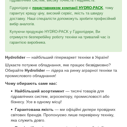
гідравлічних систем, високу точність і надійність.
Гідролідер є
представником компанії HYDRO-PACK
, тому
гарантує кращу ціну, високий сервіс, якість та швидку
доставку. Наші спеціалісти допоможуть зробити професійний
вибір аналогів.
Купуючи продукцію HYDRO-PACK у Гідролідери, Ви
отримуєте безперебійну роботу техніки на тривалий час із
гарантією виробника.
Hydrolider
— найбільший гіпермаркет техніки в Україні!
Шукаєте потужне обладнання, яке працює безвідмовно?
Обирайте
Hydrolider
— лідера на ринку аграрної техніки та
промислового обладнання!
Чому обирають саме нас:
Найбільший асортимент
— тисячі товарів для
гідравлічних систем, агросектору, промисловості або
бізнесу. Усе в одному місці!
Гарантована якість
— ми офіційні дилери провідних
світових брендів. Пропонуємо лише перевірену техніку,
яка служить довго.