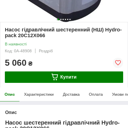
Насос гідравлічний шестеренний (НШ) Hydro-
pack 20С12X066
В наявності
Код: 0А-48908
Роздріб
5 060
₴
Купити
Опис
Характеристики
Доставка
Оплата
Умови п
Опис
Насос шестеренний гідравлічний Hydro-