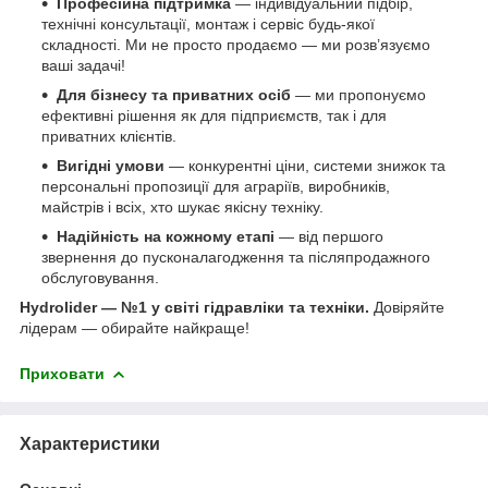
Професійна підтримка
— індивідуальний підбір,
технічні консультації, монтаж і сервіс будь-якої
складності. Ми не просто продаємо — ми розв’язуємо
ваші задачі!
Для бізнесу та приватних осіб
— ми пропонуємо
ефективні рішення як для підприємств, так і для
приватних клієнтів.
Вигідні умови
— конкурентні ціни, системи знижок та
персональні пропозиції для аграріїв, виробників,
майстрів і всіх, хто шукає якісну техніку.
Надійність на кожному етапі
— від першого
звернення до пусконалагодження та післяпродажного
обслуговування.
Hydrolider — №1 у світі гідравліки та техніки.
Довіряйте
лідерам — обирайте найкраще!
Приховати
Характеристики