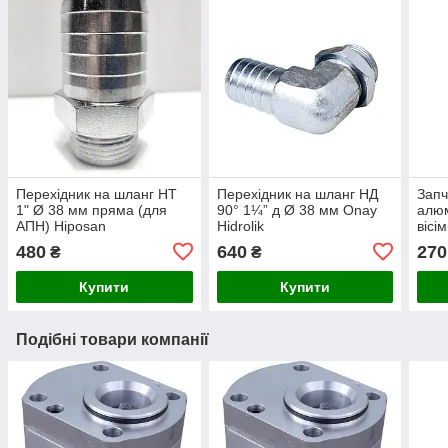
Перехідник на шланг НТ
Перехідник на шланг НД
Запч
1" Ø 38 мм пряма (для
90° 1¼” д Ø 38 мм Onay
алюм
АПН) Hiposan
Hidrolik
вісі
Maki
480
640
270
₴
₴
Купити
Купити
Подібні товари компанії