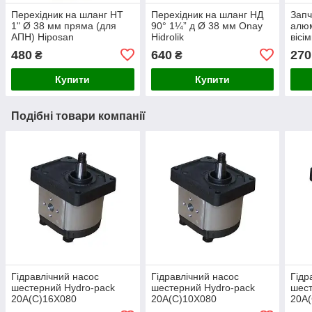
Перехідник на шланг НТ
Перехідник на шланг НД
Запч
1" Ø 38 мм пряма (для
90° 1¼” д Ø 38 мм Onay
алюм
АПН) Hiposan
Hidrolik
вісі
Maki
480
640
270
₴
₴
Купити
Купити
Подібні товари компанії
Гідравлічний насос
Гідравлічний насос
Гідр
шестерний Hydro-pack
шестерний Hydro-pack
шест
20A(C)16X080
20A(C)10X080
20A