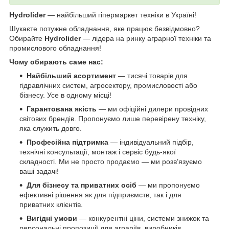
Hydrolider
— найбільший гіпермаркет техніки в Україні!
Шукаєте потужне обладнання, яке працює безвідмовно?
Обирайте
Hydrolider
— лідера на ринку аграрної техніки та
промислового обладнання!
Чому обирають саме нас:
Найбільший асортимент
— тисячі товарів для
гідравлічних систем, агросектору, промисловості або
бізнесу. Усе в одному місці!
Гарантована якість
— ми офіційні дилери провідних
світових брендів. Пропонуємо лише перевірену техніку,
яка служить довго.
Професійна підтримка
— індивідуальний підбір,
технічні консультації, монтаж і сервіс будь-якої
складності. Ми не просто продаємо — ми розв’язуємо
ваші задачі!
Для бізнесу та приватних осіб
— ми пропонуємо
ефективні рішення як для підприємств, так і для
приватних клієнтів.
Вигідні умови
— конкурентні ціни, системи знижок та
персональні пропозиції для аграріїв, виробників,