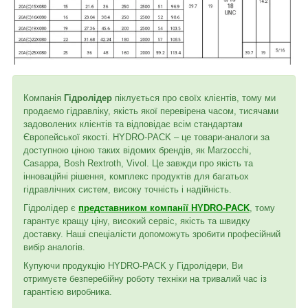
Компанія
Гідролідер
піклується про своїх клієнтів, тому ми
продаємо гідравліку, якість якої перевірена часом, тисячами
задоволених клієнтів та відповідає всім стандартам
Європейської якості. HYDRO-PACK – це товари-аналоги за
доступною ціною таких відомих брендів, як Marzocchi,
Casappa, Bosh Rextroth, Vivol. Це завжди про якість та
інноваційні рішення, комплекс продуктів для багатьох
гідравлічних систем, високу точність і надійність.
Гідролідер є
представником компанії HYDRO-PACK
, тому
гарантує кращу ціну, високий сервіс, якість та швидку
доставку. Наші спеціалісти допоможуть зробити професійний
вибір аналогів.
Купуючи продукцію HYDRO-PACK у Гідролідери, Ви
отримуєте безперебійну роботу техніки на тривалий час із
гарантією виробника.