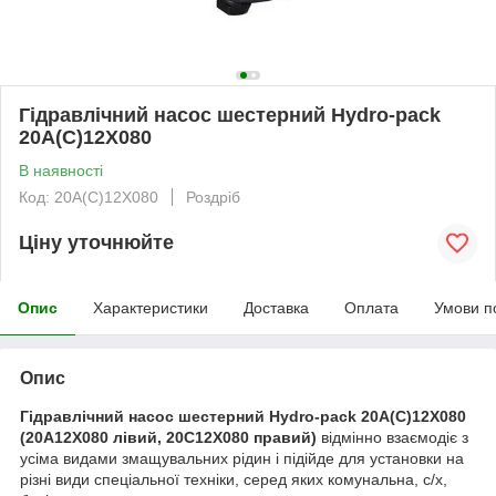
Гідравлічний насос шестерний Hydro-pack
20A(C)12X080
В наявності
Код: 20A(C)12X080
Роздріб
Ціну уточнюйте
Опис
Характеристики
Доставка
Оплата
Умови п
Опис
Гідравлічний насос шестерний Нydro-pack 20А(С)12X080
(20А12X080 лівий, 20С12X080 правий)
відмінно взаємодіє з
усіма видами змащувальних рідин і підійде для установки на
різні види спеціальної техніки, серед яких комунальна, с/х,