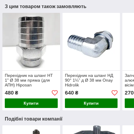
З цим товаром також замовляють
Перехідник на шланг НТ
Перехідник на шланг НД
Запч
1" Ø 38 мм пряма (для
90° 1¼” д Ø 38 мм Onay
алюм
АПН) Hiposan
Hidrolik
вісі
Maki
480
640
270
₴
₴
Купити
Купити
Подібні товари компанії