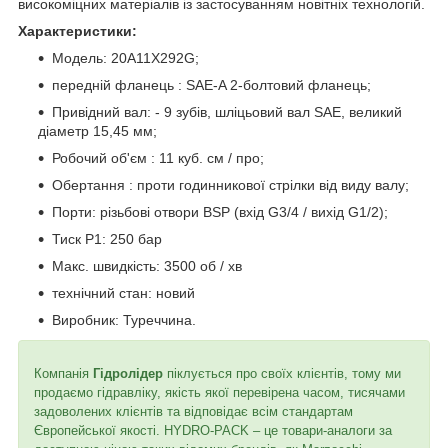
високоміцних матеріалів із застосуванням новітніх технологій.
Характеристики:
Модель: 20A11X292G;
передній фланець : SAE-A 2-болтовий фланець;
Привідний вал: - 9 зубів, шліцьовий вал SAE, великий
діаметр 15,45 мм;
Робочий об'єм : 11 куб. см / про;
Обертання : проти годинникової стрілки від виду валу;
Порти: різьбові отвори BSP (вхід G3/4 / вихід G1/2);
Тиск P1: 250 бар
Макс. швидкість: 3500 об / хв
технічний стан: новий
Виробник: Туреччина.
Компанія
Гідролідер
піклується про своїх клієнтів, тому ми
продаємо гідравліку, якість якої перевірена часом, тисячами
задоволених клієнтів та відповідає всім стандартам
Європейської якості. HYDRO-PACK – це товари-аналоги за