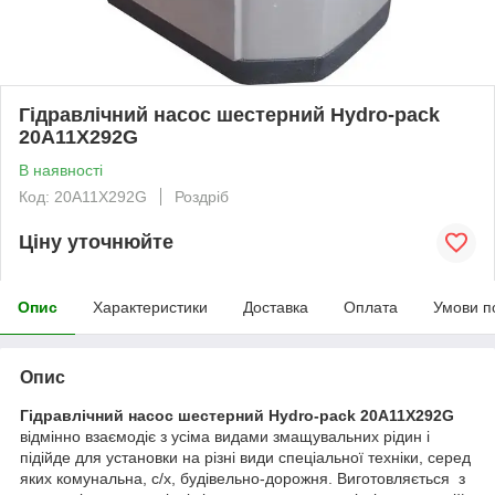
Гідравлічний насос шестерний Hydro-pack
20A11X292G
В наявності
Код: 20A11X292G
Роздріб
Ціну уточнюйте
Опис
Характеристики
Доставка
Оплата
Умови п
Опис
Гідравлічний насос шестерний Hydro-pack 20A11X292G
відмінно взаємодіє з усіма видами змащувальних рідин і
підійде для установки на різні види спеціальної техніки, серед
яких комунальна, с/х, будівельно-дорожня. Виготовляється
з