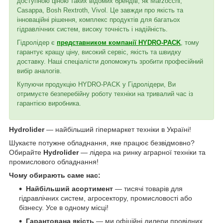
доступною ціною таких відомих брендів, як Marzocchi,
Casappa, Bosh Rextroth, Vivol. Це завжди про якість та
інноваційні рішення, комплекс продуктів для багатьох
гідравлічних систем, високу точність і надійність.
Гідролідер є
представником компанії HYDRO-PACK
, тому
гарантує кращу ціну, високий сервіс, якість та швидку
доставку. Наші спеціалісти допоможуть зробити професійний
вибір аналогів.
Купуючи продукцію HYDRO-PACK у Гідролідери, Ви
отримуєте безперебійну роботу техніки на тривалий час із
гарантією виробника.
Hydrolider
— найбільший гіпермаркет техніки в Україні!
Шукаєте потужне обладнання, яке працює безвідмовно?
Обирайте
Hydrolider
— лідера на ринку аграрної техніки та
промислового обладнання!
Чому обирають саме нас:
Найбільший асортимент
— тисячі товарів для
гідравлічних систем, агросектору, промисловості або
бізнесу. Усе в одному місці!
Гарантована якість
— ми офіційні дилери провідних