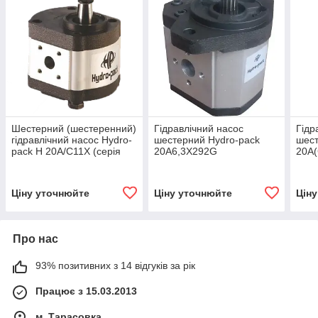
Шестерний (шестеренний)
Гідравлічний насос
Гідр
гідравлічний насос Hydro-
шестерний Hydro-pack
шест
pack H 20A/C11X (серія
20A6,3X292G
20A(
20)
Ціну уточнюйте
Ціну уточнюйте
Цін
Про нас
93% позитивних з 14 відгуків за рік
Працює з 15.03.2013
м. Тарасовка