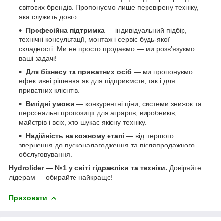
світових брендів. Пропонуємо лише перевірену техніку,
яка служить довго.
Професійна підтримка
— індивідуальний підбір,
технічні консультації, монтаж і сервіс будь-якої
складності. Ми не просто продаємо — ми розв’язуємо
ваші задачі!
Для бізнесу та приватних осіб
— ми пропонуємо
ефективні рішення як для підприємств, так і для
приватних клієнтів.
Вигідні умови
— конкурентні ціни, системи знижок та
персональні пропозиції для аграріїв, виробників,
майстрів і всіх, хто шукає якісну техніку.
Надійність на кожному етапі
— від першого
звернення до пусконалагодження та післяпродажного
обслуговування.
Hydrolider — №1 у світі гідравліки та техніки.
Довіряйте
лідерам — обирайте найкраще!
Приховати