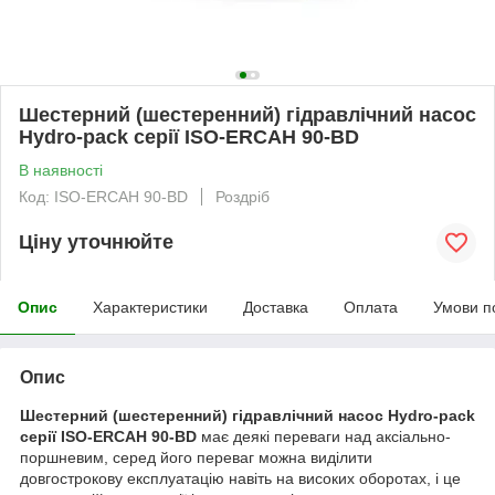
Шестерний (шестеренний) гідравлічний насос
Hydro-pack серії ISO-ERCAH 90-BD
В наявності
Код: ISO-ERCAH 90-BD
Роздріб
Ціну уточнюйте
Опис
Характеристики
Доставка
Оплата
Умови п
Опис
Шестерний (шестеренний) гідравлічний насос Hydro-pack
серії ISO-ERCAH 90-BD
має деякі переваги над аксіально-
поршневим, серед його переваг можна виділити
довгострокову експлуатацію навіть на високих оборотах, і це