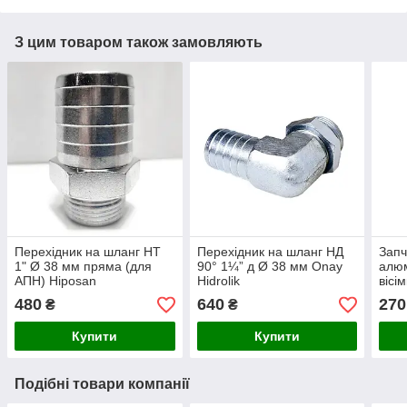
З цим товаром також замовляють
Перехідник на шланг НТ
Перехідник на шланг НД
Запч
1" Ø 38 мм пряма (для
90° 1¼” д Ø 38 мм Onay
алюм
АПН) Hiposan
Hidrolik
вісі
Maki
480
640
270
₴
₴
Купити
Купити
Подібні товари компанії