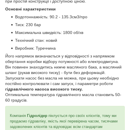
при простій конструкції і доступною ціною.
Основні характеристики
Водотоннажність: 90.2 - 135.3см3/про
Тиск: 230 бар
Максимальна швидкість: 1800 об/хв
Технічний стан: новий
Виробник: Туреччина
Його напрямок визначається у відповідності з напрямком
обертання коробки відбору потужності або електродвигуна.
Він повинен знаходитись нижче масляного бака, а масляний
шланг (рукав високого тиску) - бути без деформацій.
Запускати насос без масла не можна, при цьому необхідно
постійно контролювати і сам запуск, і параметри роботи
гідравлічного насоса високого тиску.
Оптимальна температура гідравлічного масла становить 50-
60 градусів.
Компанія
Гідролідер
піклується про своїх клієнтів, тому ми
продаємо гідравліку, якість якої перевірена часом, тисячами
задоволених клієнтів та відповідає всім стандартам