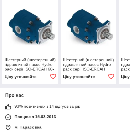
Шестерний (шестеренний)
Шестерний (шестеренний)
Шест
гідравлічний насос Hydro-
гідравлічний насос Hydro-
гідр
pack серії ISO-ERCAH 60-
pack серії ISO-ERCAH
pack
BD
110-BD
BD
Ціну уточнюйте
Ціну уточнюйте
Цін
Про нас
93% позитивних з 14 відгуків за рік
Працює з 15.03.2013
м. Тарасовка