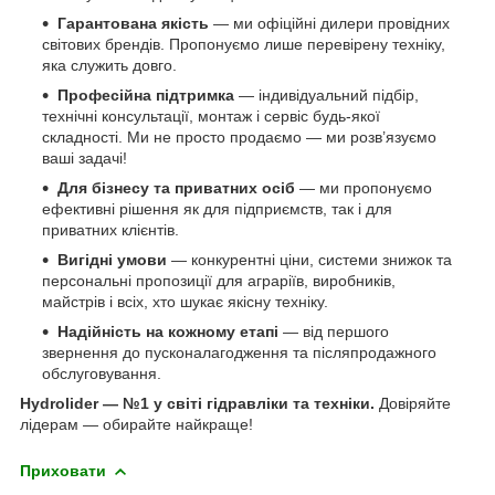
Гарантована якість
— ми офіційні дилери провідних
світових брендів. Пропонуємо лише перевірену техніку,
яка служить довго.
Професійна підтримка
— індивідуальний підбір,
технічні консультації, монтаж і сервіс будь-якої
складності. Ми не просто продаємо — ми розв’язуємо
ваші задачі!
Для бізнесу та приватних осіб
— ми пропонуємо
ефективні рішення як для підприємств, так і для
приватних клієнтів.
Вигідні умови
— конкурентні ціни, системи знижок та
персональні пропозиції для аграріїв, виробників,
майстрів і всіх, хто шукає якісну техніку.
Надійність на кожному етапі
— від першого
звернення до пусконалагодження та післяпродажного
обслуговування.
Hydrolider — №1 у світі гідравліки та техніки.
Довіряйте
лідерам — обирайте найкраще!
Приховати