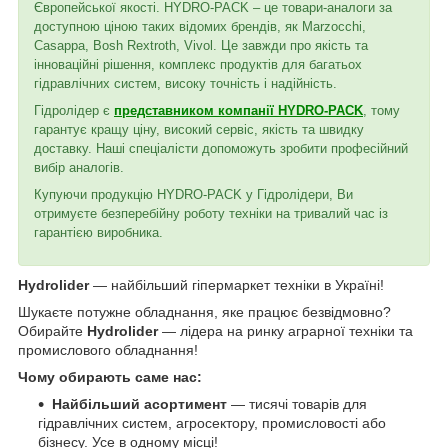
Європейської якості. HYDRO-PACK – це товари-аналоги за
доступною ціною таких відомих брендів, як Marzocchi,
Casappa, Bosh Rextroth, Vivol. Це завжди про якість та
інноваційні рішення, комплекс продуктів для багатьох
гідравлічних систем, високу точність і надійність.
Гідролідер є
представником компанії HYDRO-PACK
, тому
гарантує кращу ціну, високий сервіс, якість та швидку
доставку. Наші спеціалісти допоможуть зробити професійний
вибір аналогів.
Купуючи продукцію HYDRO-PACK у Гідролідери, Ви
отримуєте безперебійну роботу техніки на тривалий час із
гарантією виробника.
Hydrolider
— найбільший гіпермаркет техніки в Україні!
Шукаєте потужне обладнання, яке працює безвідмовно?
Обирайте
Hydrolider
— лідера на ринку аграрної техніки та
промислового обладнання!
Чому обирають саме нас:
Найбільший асортимент
— тисячі товарів для
гідравлічних систем, агросектору, промисловості або
бізнесу. Усе в одному місці!