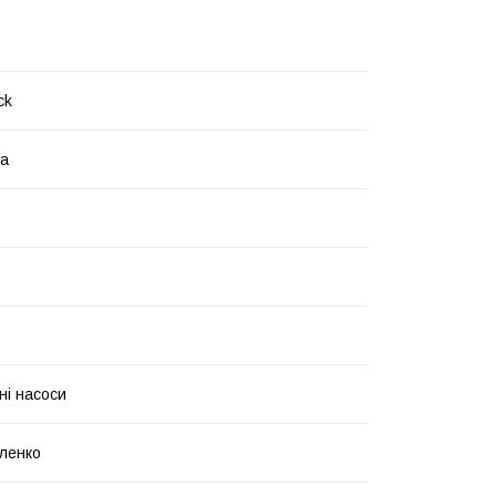
ck
на
ні насоси
ленко