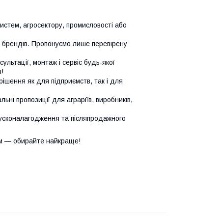
систем, агросектору, промисловості або
х брендів. Пропонуємо лише перевірену
сультації, монтаж і сервіс будь-якої
!
ішення як для підприємств, так і для
ьні пропозиції для аграріїв, виробників,
усконалагодження та післяпродажного
м — обирайте найкраще!