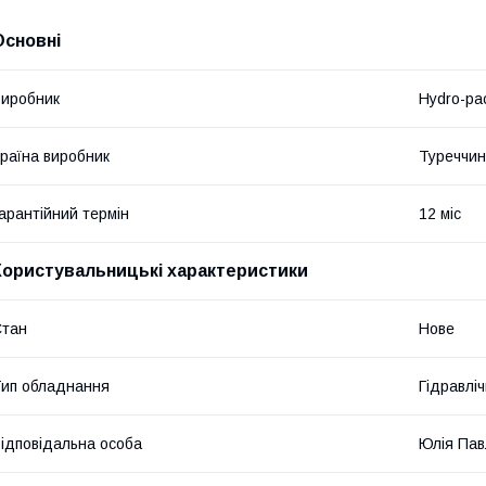
Основні
иробник
Hydro-pa
раїна виробник
Туреччи
арантійний термін
12 міс
Користувальницькі характеристики
Стан
Нове
ип обладнання
Гідравліч
ідповідальна особа
Юлія Пав