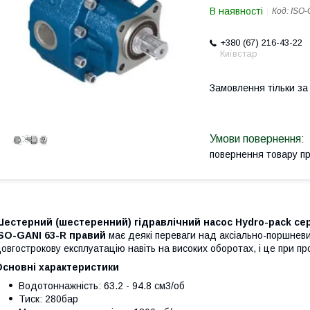
В наявності
Код:
ISO-
+380 (67) 216-43-22
Київстар
Замовлення тільки з
повернення товару п
естерний (шестеренний) гідравлічний насос Hydro-pack серії
ISO-GANI 63-R правий
має деякі переваги над аксіально-поршневи
овгострокову експлуатацію навіть на високих оборотах, і це при про
Основні характеристики
Водотоннажність: 63.2 - 94.8 см3/об
Тиск: 280бар