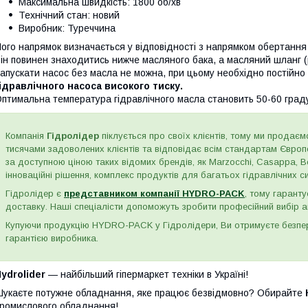
Максимальна швидкість: 1800 об/хв
Технічний стан: новий
Виробник: Туреччина
ого напрямок визначається у відповідності з напрямком обертання
ін повинен знаходитись нижче масляного бака, а масляний шланг (р
апускати насос без масла не можна, при цьому необхідно постійно 
ідравлічного насоса високого тиску.
птимальна температура гідравлічного масла становить 50-60 граду
Компанія
Гідролідер
піклується про своїх клієнтів, тому ми продаємо
тисячами задоволених клієнтів та відповідає всім стандартам Євро
за доступною ціною таких відомих брендів, як Marzocchi, Casappa, Bos
інноваційні рішення, комплекс продуктів для багатьох гідравлічних сис
Гідролідер є
представником компанії HYDRO-PACK
, тому гаранту
доставку. Наші спеціалісти допоможуть зробити професійний вибір а
Купуючи продукцію HYDRO-PACK у Гідролідери, Ви отримуєте безпере
гарантією виробника.
ydrolider
— найбільший гіпермаркет техніки в Україні!
укаєте потужне обладнання, яке працює безвідмовно? Обирайте
ромислового обладнання!