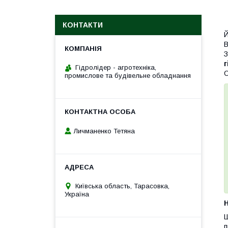
КОНТАКТИ
Й
В
З
г
Гідролідер - агротехніка,
О
промислове та будівельне обладнання
Личманенко Тетяна
Київська область, Тарасовка,
Україна
H
Ш
п