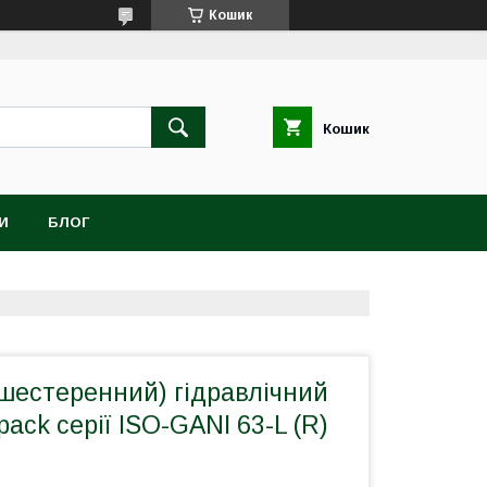
Кошик
Кошик
И
БЛОГ
шестеренний) гідравлічний
pack серії ISO-GANI 63-L (R)