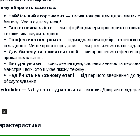
Чому обирають саме нас:
Найбільший асортимент
— тисячі товарів для гідравлічних 
бізнесу. Усе в одному місці!
Гарантована якість
— ми офіційні дилери провідних світови
техніку, яка служить довго.
Професійна підтримка
— індивідуальний підбір, технічні кон
складності. Ми не просто продаємо — ми розв’язуємо ваші задачі
Для бізнесу та приватних осіб
— ми пропонуємо ефективні р
приватних клієнтів.
Вигідні умови
— конкурентні ціни, системи знижок та персонал
майстрів і всіх, хто шукає якісну техніку.
Надійність на кожному етапі
— від першого звернення до п
обслуговування.
ydrolider — №1 у світі гідравліки та техніки.
Довіряйте лідера
арактеристики