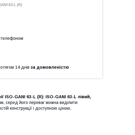
GANI 63-L (R)
а телефоном
ротягом 14 днів
за домовленістю
 ISO-GANI 63-L (R): ISO-GANI 63-L лівий,
м, серед його переваг можна виділити
стій конструкції і доступною ціною.