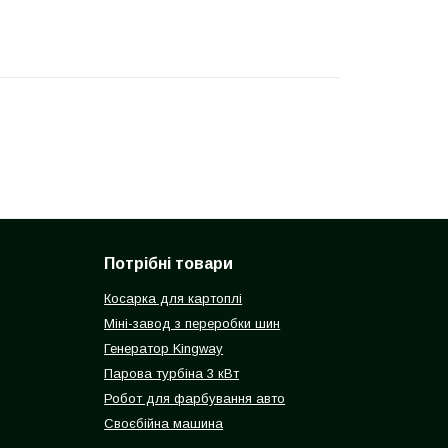
Потрібні товари
Косарка для картоплі
Міні-завод з переробки шин
Генератор Kingway
Парова турбіна 3 кВт
Робот для фарбування авто
Своєбійна машина