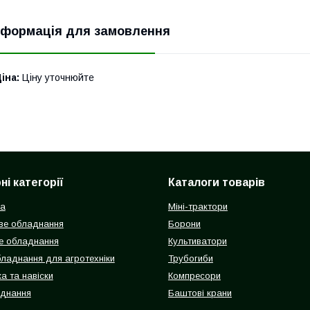
нформація для замовлення
іна:
Ціну уточнюйте
і категорії
Каталоги товарів
ка
Міні-трактори
ве обладнання
Борони
е обладнання
Культиватори
бладнання для агротехніки
Трубогиби
а та навіски
Компресори
аднання
Баштові крани