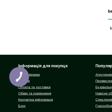
І
Ц
Інформація для покупця
Популярн
Про компанію
Агротехні
КНОПКА
ЗВ'ЯЗКУ
Відгуки
Промисло
Оплата та доставка
Будівельн
Обмін та повернення
Навісне о
Контактна інформація
Спецтехнік
Блог
Гідрообл