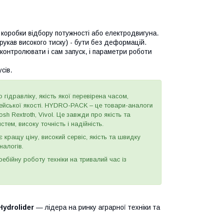
 коробки відбору потужності або електродвигуна.
укав високого тиску) - бути без деформацій.
контролювати і сам запуск, і параметри роботи
сів.
 гідравліку, якість якої перевірена часом,
пейської якості. HYDRO-PACK – це товари-аналоги
h Rextroth, Vivol. Це завжди про якість та
тем, високу точність і надійність.
є кращу ціну, високий сервіс, якість та швидку
налогів.
бійну роботу техніки на тривалий час із
Hydrolider
— лідера на ринку аграрної техніки та