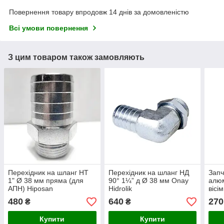
Повернення товару впродовж 14 днів за домовленістю
Всі умови повернення
З цим товаром також замовляють
Перехідник на шланг НТ
Перехідник на шланг НД
Запч
1" Ø 38 мм пряма (для
90° 1¼” д Ø 38 мм Onay
алюм
АПН) Hiposan
Hidrolik
вісі
Maki
480
640
270
₴
₴
Купити
Купити