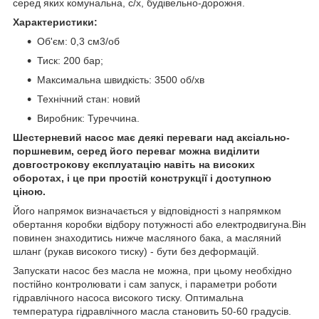
серед яких комунальна, с/х, будівельно-дорожня.
Характеристики:
Об'єм: 0,3 см3/об
Тиск: 200 бар;
Максимальна швидкість: 3500 об/хв
Технічний стан: новий
Виробник: Туреччина.
Шестерневий насос має деякі переваги над аксіально-
поршневим, серед його переваг можна виділити
довгострокову експлуатацію навіть на високих
оборотах, і це при простій конструкції і доступною
ціною.
Його напрямок визначається у відповідності з напрямком
обертання коробки відбору потужності або електродвигуна.Він
повинен знаходитись нижче масляного бака, а масляний
шланг (рукав високого тиску) - бути без деформацій.
Запускати насос без масла не можна, при цьому необхідно
постійно контролювати і сам запуск, і параметри роботи
гідравлічного насоса високого тиску. Оптимальна
температура гідравлічного масла становить 50-60 градусів.