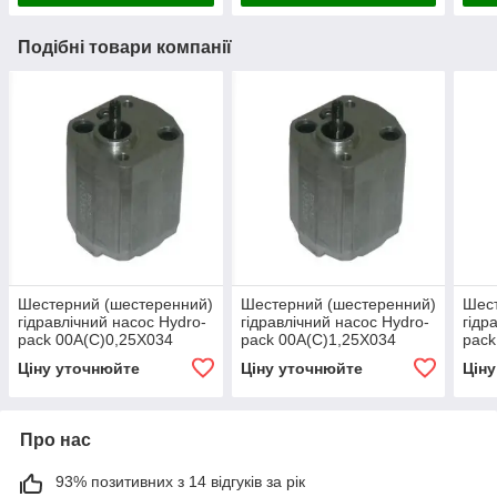
Подібні товари компанії
Шестерний (шестеренний)
Шестерний (шестеренний)
Шест
гідравлічний насос Hydro-
гідравлічний насос Hydro-
гідр
pack 00A(C)0,25X034
pack 00A(C)1,25X034
pack
(серія 00)
(серія 00)
00)
Ціну уточнюйте
Ціну уточнюйте
Цін
Про нас
93% позитивних з 14 відгуків за рік