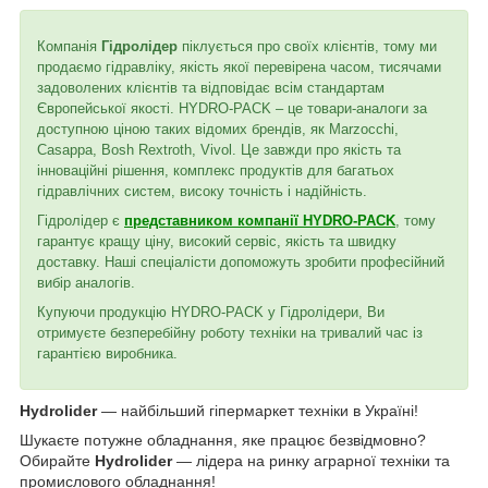
Компанія
Гідролідер
піклується про своїх клієнтів, тому ми
продаємо гідравліку, якість якої перевірена часом, тисячами
задоволених клієнтів та відповідає всім стандартам
Європейської якості. HYDRO-PACK – це товари-аналоги за
доступною ціною таких відомих брендів, як Marzocchi,
Casappa, Bosh Rextroth, Vivol. Це завжди про якість та
інноваційні рішення, комплекс продуктів для багатьох
гідравлічних систем, високу точність і надійність.
Гідролідер є
представником компанії HYDRO-PACK
, тому
гарантує кращу ціну, високий сервіс, якість та швидку
доставку. Наші спеціалісти допоможуть зробити професійний
вибір аналогів.
Купуючи продукцію HYDRO-PACK у Гідролідери, Ви
отримуєте безперебійну роботу техніки на тривалий час із
гарантією виробника.
Hydrolider
— найбільший гіпермаркет техніки в Україні!
Шукаєте потужне обладнання, яке працює безвідмовно?
Обирайте
Hydrolider
— лідера на ринку аграрної техніки та
промислового обладнання!