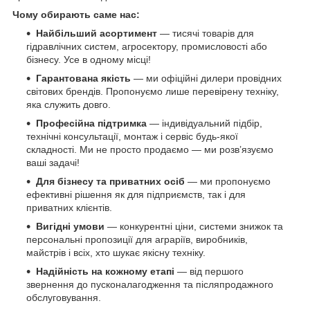
Чому обирають саме нас:
Найбільший асортимент
— тисячі товарів для
гідравлічних систем, агросектору, промисловості або
бізнесу. Усе в одному місці!
Гарантована якість
— ми офіційні дилери провідних
світових брендів. Пропонуємо лише перевірену техніку,
яка служить довго.
Професійна підтримка
— індивідуальний підбір,
технічні консультації, монтаж і сервіс будь-якої
складності. Ми не просто продаємо — ми розв’язуємо
ваші задачі!
Для бізнесу та приватних осіб
— ми пропонуємо
ефективні рішення як для підприємств, так і для
приватних клієнтів.
Вигідні умови
— конкурентні ціни, системи знижок та
персональні пропозиції для аграріїв, виробників,
майстрів і всіх, хто шукає якісну техніку.
Надійність на кожному етапі
— від першого
звернення до пусконалагодження та післяпродажного
обслуговування.