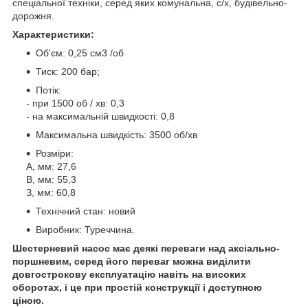
спеціальної техніки, серед яких комунальна, с/х, будівельно-
дорожня.
Характеристики:
Об'єм: 0,25 см3 /об
Тиск: 200 бар;
Потік:
- при 1500 об / хв: 0,3
- на максимальній швидкості: 0,8
Максимальна швидкість: 3500 об/хв
Розміри:
A, мм: 27,6
B, мм: 55,3
З, мм: 60,8
Технічний стан: новий
Виробник: Туреччина.
Шестерневий насос має деякі переваги над аксіально-
поршневим, серед його переваг можна виділити
довгострокову експлуатацію навіть на високих
оборотах, і це при простій конструкції і доступною
ціною.