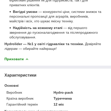
ефективні рішення як для підприємств, так і для
приватних клієнтів.
Вигідні умови
— конкурентні ціни, системи знижок та
персональні пропозиції для аграріїв, виробників,
майстрів і всіх, хто шукає якісну техніку.
Надійність на кожному етапі
— від першого
звернення до пусконалагодження та післяпродажного
обслуговування.
Hydrolider — №1 у світі гідравліки та техніки.
Довіряйте
лідерам — обирайте найкраще!
Приховати
Характеристики
Основні
Виробник
Hydro-pack
Країна виробник
Туреччина
Гарантійний термін
12 міс