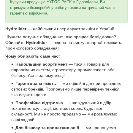
Купуючи продукцію HYDRO-PACK у Гідролідери, Ви
отримуєте безперебійну роботу техніки на тривалий час із
гарантією виробника.
Hydrolider
— найбільший гіпермаркет техніки в Україні!
Шукаєте потужне обладнання, яке працює безвідмовно?
Обирайте
Hydrolider
— лідера на ринку аграрної техніки та
промислового обладнання!
Чому обирають саме нас:
Найбільший асортимент
— тисячі товарів для
гідравлічних систем, агросектору, промисловості або
бізнесу. Усе в одному місці!
Гарантована якість
— ми офіційні дилери провідних
світових брендів. Пропонуємо лише перевірену техніку,
яка служить довго.
Професійна підтримка
— індивідуальний підбір,
технічні консультації, монтаж і сервіс будь-якої
складності. Ми не просто продаємо — ми розв’язуємо
ваші задачі!
Для бізнесу та приватних осіб
— ми пропонуємо