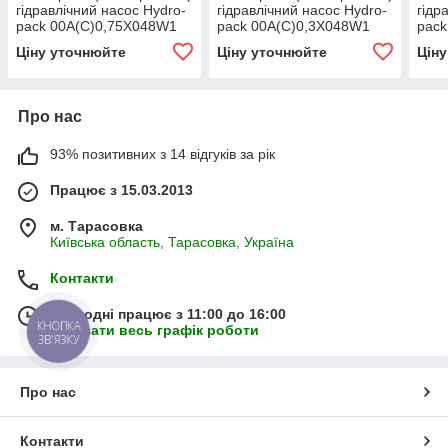
гідравлічний насос Hydro-
гідравлічний насос Hydro-
гідр
pack 00A(C)0,75X048W1
pack 00A(C)0,3X048W1
pack
(серія 00)
(серія 00)
(сер
Ціну уточнюйте
Ціну уточнюйте
Цін
Про нас
93% позитивних з 14 відгуків за рік
Працює з 15.03.2013
м. Тарасовка
Київська область, Тарасовка, Україна
Контакти
Сьогодні працює з 11:00 до 16:00
КНОПКА
Показати весь графік роботи
ЗВ'ЯЗКУ
Про нас
Контакти