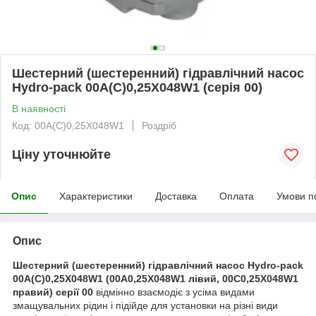
Шестерний (шестеренний) гідравлічний насос
Hydro-pack 00A(C)0,25X048W1 (серія 00)
В наявності
Код: 00A(C)0,25X048W1
Роздріб
Ціну уточнюйте
Опис
Характеристики
Доставка
Оплата
Умови п
Опис
Шестерний (шестеренний) гідравлічний насос Hydro-pack
00A(C)0,25X048W1 (00A0,25X048W1 лівий, 00C0,25X048W1
правий) серії 00
відмінно взаємодіє з усіма видами
змащувальних рідин і підійде для установки на різні види