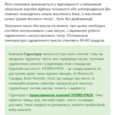
Його напрямок визначається у відповідності з напрямком
обертання коробки відбору потужності або електродвигуна.Він
повинен знаходитись нижче масляного бака, а масляний
шланг (рукав високого тиску) - бути без деформацій.
Запускати насос без масла не можна, при цьому необхідно
постійно контролювати і сам запуск, і параметри роботи
гідравлічного насоса високого тиску. Оптимальна
температура гідравлічного масла становить 50-60 градусів.
Компанія
Гідролідер
піклується про своїх клієнтів, тому ми
продаємо гідравліку, якість якої перевірена часом, тисячами
задоволених клієнтів та відповідає всім стандартам
Європейської якості. HYDRO-PACK – це товари-аналоги за
доступною ціною таких відомих брендів, як Marzocchi,
Casappa, Bosh Rextroth, Vivol. Це завжди про якість та
інноваційні рішення, комплекс продуктів для багатьох
гідравлічних систем, високу точність і надійність.
Гідролідер є
представником компанії HYDRO-PACK
, тому
гарантує кращу ціну, високий сервіс, якість та швидку
доставку. Наші спеціалісти допоможуть зробити професійний
вибір аналогів.