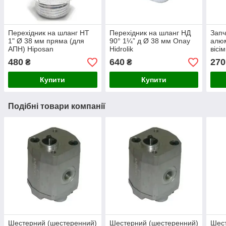
Перехідник на шланг НТ
Перехідник на шланг НД
Запч
1" Ø 38 мм пряма (для
90° 1¼” д Ø 38 мм Onay
алюм
АПН) Hiposan
Hidrolik
вісі
Maki
480
640
270
₴
₴
Купити
Купити
Подібні товари компанії
Шестерний (шестеренний)
Шестерний (шестеренний)
Шест