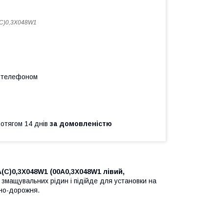
C)0,3X048W1
а телефоном
ротягом 14 днів
за домовленістю
(C)0,3X048W1 (00A0,3X048W1 лівий,
 змащувальних рідин і підійде для установки на
ьно-дорожня.