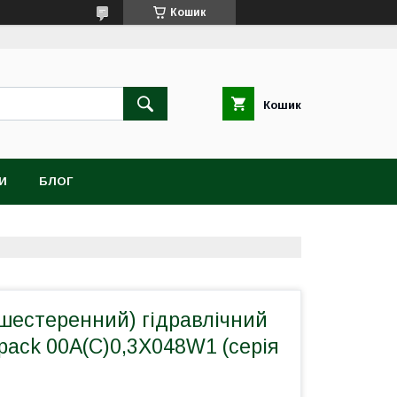
Кошик
Кошик
И
БЛОГ
шестеренний) гідравлічний
pack 00A(C)0,3X048W1 (серія