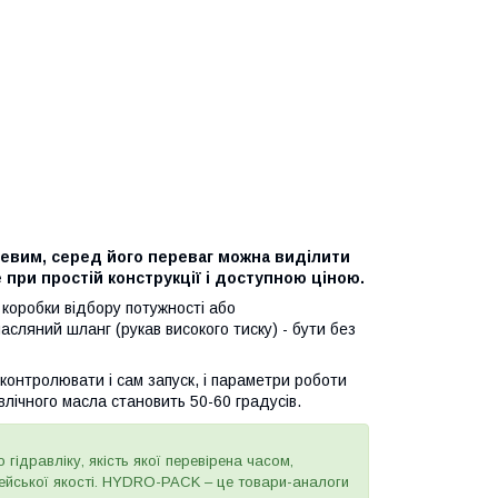
евим, серед його переваг можна виділити
 при простій конструкції і доступною ціною.
 коробки відбору потужності або
сляний шланг (рукав високого тиску) - бути без
контролювати і сам запуск, і параметри роботи
влічного масла становить 50-60 градусів.
 гідравліку, якість якої перевірена часом,
пейської якості. HYDRO-PACK – це товари-аналоги