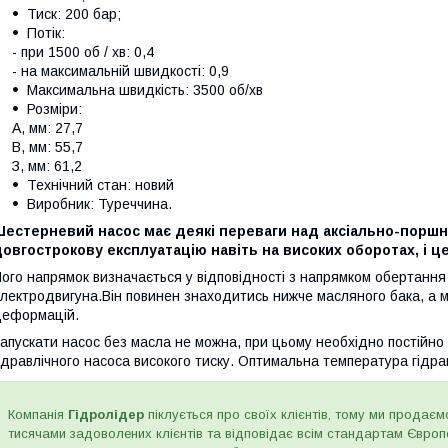
Тиск: 200 бар;
Потік:
- при 1500 об / хв: 0,4
- на максимальній швидкості: 0,9
Максимальна швидкість: 3500 об/хв
Розміри:
A, мм: 27,7
B, мм: 55,7
З, мм: 61,2
Технічний стан: новий
Виробник: Туреччина.
Шестерневий насос має деякі переваги над аксіально-поршн
овгострокову експлуатацію навіть на високих оборотах, і це
ого напрямок визначається у відповідності з напрямком обертання
лектродвигуна.Він повинен знаходитись нижче масляного бака, а ма
еформацій.
апускати насос без масла не можна, при цьому необхідно постійно 
ідравлічного насоса високого тиску. Оптимальна температура гідра
Компанія
Гідролідер
піклується про своїх клієнтів, тому ми продаємо
тисячами задоволених клієнтів та відповідає всім стандартам Євро