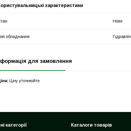
Користувальницькі характеристики
Стан
Нове
ип обладнання
Гідравліч
нформація для замовлення
іна:
Ціну уточнюйте
і категорії
Каталоги товарів