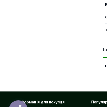
Т
І
Ц
Інформація для покупця
Популярн