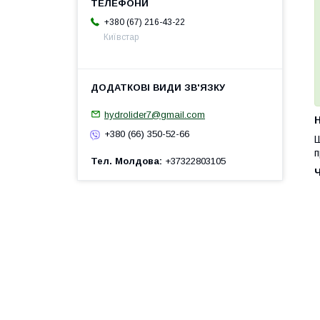
+380 (67) 216-43-22
Київстар
hydrolider7@gmail.com
H
+380 (66) 350-52-66
Ш
п
Тел. Молдова
+37322803105