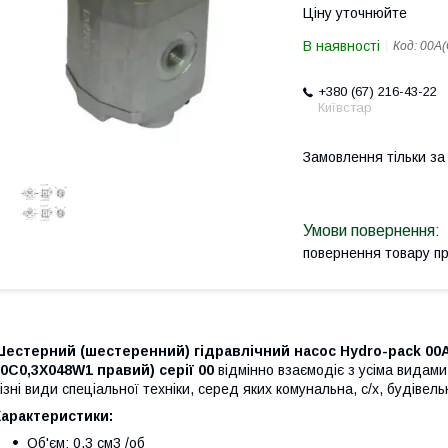
Ціну уточнюйте
В наявності
Код:
00A(
+380 (67) 216-43-22
Київстар
Замовлення тільки з
повернення товару п
естерний (шестеренний) гідравлічний насос Hydro-pack 00A
0C0,3X048W1 правий) серії 00
відмінно взаємодіє з усіма видами
ізні види спеціальної техніки, серед яких комунальна, с/х, будівел
Характеристики:
Об'єм: 0,3 см3 /об