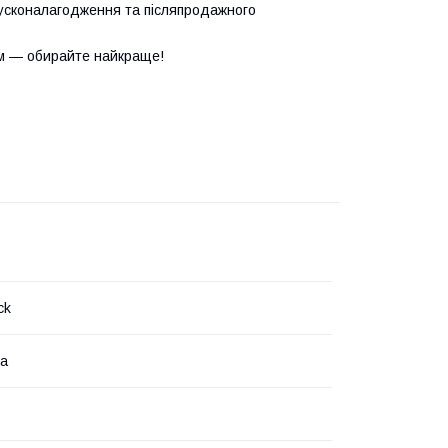
усконалагодження та післяпродажного
м — обирайте найкраще!
ck
на