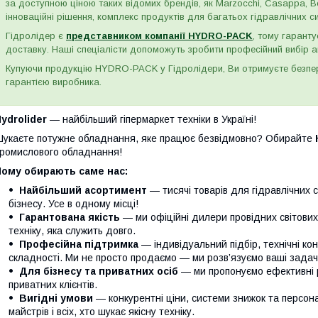
за доступною ціною таких відомих брендів, як Marzocchi, Casappa, Bos
інноваційні рішення, комплекс продуктів для багатьох гідравлічних сис
Гідролідер є
представником компанії HYDRO-PACK
, тому гаранту
доставку. Наші спеціалісти допоможуть зробити професійний вибір а
Купуючи продукцію HYDRO-PACK у Гідролідери, Ви отримуєте безпере
гарантією виробника.
ydrolider
— найбільший гіпермаркет техніки в Україні!
укаєте потужне обладнання, яке працює безвідмовно? Обирайте
ромислового обладнання!
Чому обирають саме нас:
Найбільший асортимент
— тисячі товарів для гідравлічних 
бізнесу. Усе в одному місці!
Гарантована якість
— ми офіційні дилери провідних світови
техніку, яка служить довго.
Професійна підтримка
— індивідуальний підбір, технічні кон
складності. Ми не просто продаємо — ми розв’язуємо ваші задачі
Для бізнесу та приватних осіб
— ми пропонуємо ефективні р
приватних клієнтів.
Вигідні умови
— конкурентні ціни, системи знижок та персонал
майстрів і всіх, хто шукає якісну техніку.