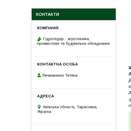
КОНТАКТИ
Гідролідер - агротехніка,
промислове та будівельне обладнання
д
Личманенко Тетяна
Й
е
д
З
г
Київська область, Тарасовка,
Україна