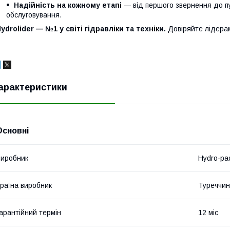
Надійність на кожному етапі
— від першого звернення до п
обслуговування.
ydrolider — №1 у світі гідравліки та техніки.
Довіряйте лідера
арактеристики
Основні
иробник
Hydro-pa
раїна виробник
Туреччи
арантійний термін
12 міс