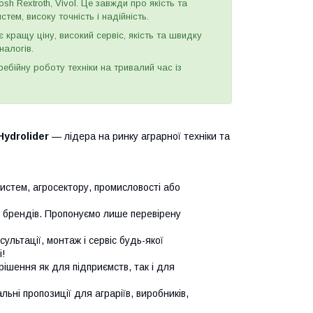
h Rextroth, Vivol. Це завжди про якість та
тем, високу точність і надійність.
є кращу ціну, високий сервіс, якість та швидку
налогів.
бійну роботу техніки на тривалий час із
Hydrolider
— лідера на ринку аграрної техніки та
систем, агросектору, промисловості або
х брендів. Пропонуємо лише перевірену
сультації, монтаж і сервіс будь-якої
!
ішення як для підприємств, так і для
ьні пропозиції для аграріїв, виробників,