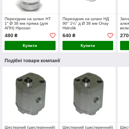
Перехідник на шланг НТ
Перехідник на шланг НД
Запч
1" Ø 38 мм пряма (для
90° 1¼” д Ø 38 мм Onay
алюм
АПН) Hiposan
Hidrolik
вісі
Maki
480
640
270
₴
₴
Купити
Купити
Подібні товари компанії
Шестерний (шестеренний)
Шестерний (шестеренний)
Шест