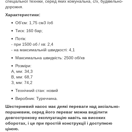
спеціальної техніки, серед яких комунальна, с/х, будівельно-
дорожня.
Характеристики:
Об'єм: 1,75 см3 /об
Тиск: 160 бар;
Потік:
- при 1500 об / хв: 2,4
- на максимальній швидкості: 4,1
Максимальна швидкість: 2500 об/хв
Розміри:
A, мм: 34,3
B, мм: 68,7
З, мм: 74,2
Технічний стан: новий
Виробник: Туреччина.
Шестерневий насос має деякі переваги над аксіально-
поршневим, серед його переваг можна виділити
довгострокову експлуатацію навіть на високих
оборотах, і це при простій конструкції і доступною
ціною.