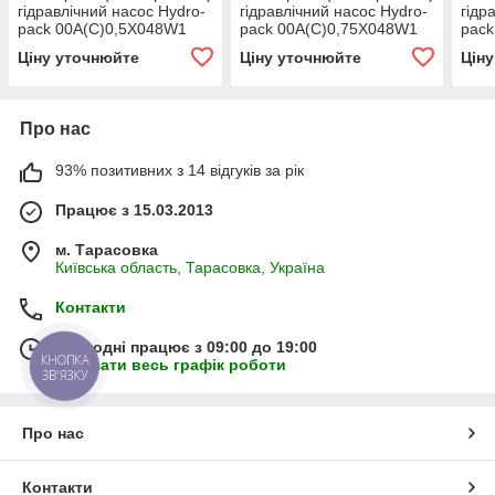
гідравлічний насос Hydro-
гідравлічний насос Hydro-
гідр
pack 00A(C)0,5X048W1
pack 00A(C)0,75X048W1
pack
(серія 00)
(серія 00)
(сер
Ціну уточнюйте
Ціну уточнюйте
Цін
Про нас
93% позитивних з 14 відгуків за рік
Працює з 15.03.2013
м. Тарасовка
Київська область, Тарасовка, Україна
Контакти
Сьогодні працює з 09:00 до 19:00
КНОПКА
Показати весь графік роботи
ЗВ'ЯЗКУ
Про нас
Контакти