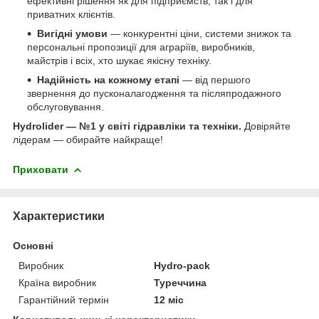
ефективні рішення як для підприємств, так і для
приватних клієнтів.
Вигідні умови
— конкурентні ціни, системи знижок та
персональні пропозиції для аграріїв, виробників,
майстрів і всіх, хто шукає якісну техніку.
Надійність на кожному етапі
— від першого
звернення до пусконалагодження та післяпродажного
обслуговування.
Hydrolider — №1 у світі гідравліки та техніки.
Довіряйте
лідерам — обирайте найкраще!
Приховати
Характеристики
Основні
Виробник
Hydro-pack
Країна виробник
Туреччина
Гарантійний термін
12 міс