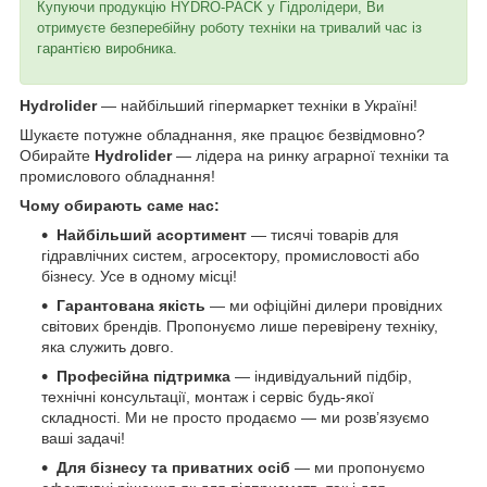
Купуючи продукцію HYDRO-PACK у Гідролідери, Ви
отримуєте безперебійну роботу техніки на тривалий час із
гарантією виробника.
Hydrolider
— найбільший гіпермаркет техніки в Україні!
Шукаєте потужне обладнання, яке працює безвідмовно?
Обирайте
Hydrolider
— лідера на ринку аграрної техніки та
промислового обладнання!
Чому обирають саме нас:
Найбільший асортимент
— тисячі товарів для
гідравлічних систем, агросектору, промисловості або
бізнесу. Усе в одному місці!
Гарантована якість
— ми офіційні дилери провідних
світових брендів. Пропонуємо лише перевірену техніку,
яка служить довго.
Професійна підтримка
— індивідуальний підбір,
технічні консультації, монтаж і сервіс будь-якої
складності. Ми не просто продаємо — ми розв’язуємо
ваші задачі!
Для бізнесу та приватних осіб
— ми пропонуємо