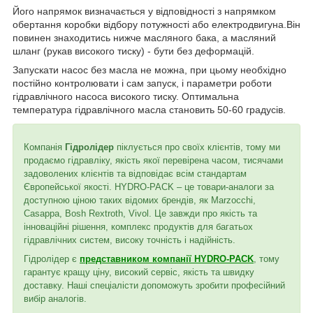
Його напрямок визначається у відповідності з напрямком
обертання коробки відбору потужності або електродвигуна.Він
повинен знаходитись нижче масляного бака, а масляний
шланг (рукав високого тиску) - бути без деформацій.
Запускати насос без масла не можна, при цьому необхідно
постійно контролювати і сам запуск, і параметри роботи
гідравлічного насоса високого тиску. Оптимальна
температура гідравлічного масла становить 50-60 градусів.
Компанія
Гідролідер
піклується про своїх клієнтів, тому ми
продаємо гідравліку, якість якої перевірена часом, тисячами
задоволених клієнтів та відповідає всім стандартам
Європейської якості. HYDRO-PACK – це товари-аналоги за
доступною ціною таких відомих брендів, як Marzocchi,
Casappa, Bosh Rextroth, Vivol. Це завжди про якість та
інноваційні рішення, комплекс продуктів для багатьох
гідравлічних систем, високу точність і надійність.
Гідролідер є
представником компанії HYDRO-PACK
, тому
гарантує кращу ціну, високий сервіс, якість та швидку
доставку. Наші спеціалісти допоможуть зробити професійний
вибір аналогів.