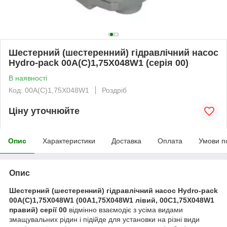
Шестерний (шестеренний) гідравлічний насос
Hydro-pack 00A(C)1,75X048W1 (серія 00)
В наявності
Код: 00A(C)1,75X048W1
Роздріб
Ціну уточнюйте
Опис
Характеристики
Доставка
Оплата
Умови п
Опис
Шестерний (шестеренний) гідравлічний насос Hydro-pack
00A(C)1,75X048W1 (00A1,75X048W1 лівий, 00C1,75X048W1
правий) серії 00
відмінно взаємодіє з усіма видами
змащувальних рідин і підійде для установки на різні види