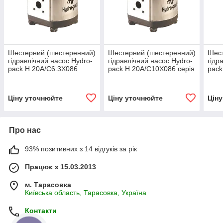
Шестерний (шестеренний)
Шестерний (шестеренний)
Шест
гідравлічний насос Hydro-
гідравлічний насос Hydro-
гідр
pack H 20A/C6.3X086
pack H 20A/C10X086 серія
pack
серія 20)
20)
20)
Ціну уточнюйте
Ціну уточнюйте
Цін
Про нас
93% позитивних з 14 відгуків за рік
Працює з 15.03.2013
м. Тарасовка
Київська область, Тарасовка, Україна
Контакти