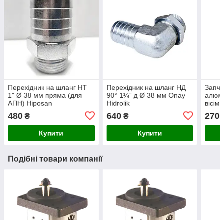
Перехідник на шланг НТ
Перехідник на шланг НД
Запч
1" Ø 38 мм пряма (для
90° 1¼” д Ø 38 мм Onay
алюм
АПН) Hiposan
Hidrolik
вісі
Maki
480
640
270
₴
₴
Купити
Купити
Подібні товари компанії