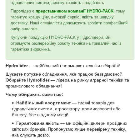
гідравлічних систем, високу точність і надійність.
Гідролідер є
представником компанії HYDRO-PACK
, тому
гарантує кращу ціну, високий сервіс, якість та швидку
доставку. Наші спеціалісти допоможуть зробити професійний
вибір аналогів.
Купуючи продукцію HYDRO-PACK у Гідролідери, Ви
отримуєте безперебійну роботу техніки на тривалий час із
гарантією виробника.
Hydrolider
— найбільший гіпермаркет техніки в Україні!
Шукаєте потужне обладнання, яке працює безвідмовно?
Обирайте
Hydrolider
— лідера на ринку аграрної техніки та
промислового обладнання!
Чому обирають саме нас:
Найбільший асортимент
— тисячі товарів для
гідравлічних систем, агросектору, промисловості або
бізнесу. Усе в одному місці!
Гарантована якість
— ми офіційні дилери провідних
світових брендів. Пропонуємо лише перевірену техніку,
яка служить довго.