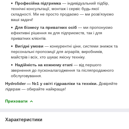
Професійна підтримка
— індивідуальний підбір,
технічні консультації, монтаж і сервіс будь-якої
складності. Ми не просто продаємо — ми розв’язуємо
ваші задачі!
Для бізнесу та приватних осіб
— ми пропонуємо
ефективні рішення як для підприємств, так і для
приватних клієнтів.
Вигідні умови
— конкурентні ціни, системи знижок та
персональні пропозиції для аграріїв, виробників,
майстрів і всіх, хто шукає якісну техніку.
Надійність на кожному етапі
— від першого
звернення до пусконалагодження та післяпродажного
обслуговування.
Hydrolider — №1 у світі гідравліки та техніки.
Довіряйте
лідерам — обирайте найкраще!
Приховати
Характеристики