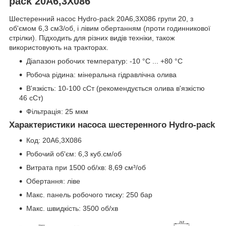
pack 20A6,3X086
Шестеренний насос Hydro-pack 20A6,3X086 групи 20, з
об'ємом 6,3 см3/об, і лівим обертанням (проти годинникової
стрілки). Підходить для різних видів техніки, також
використовують на тракторах.
Діапазон робочих температур: -10 °C ... +80 °C
Робоча рідина: мінеральна гідравлічна олива
В'язкість: 10-100 сСт (рекомендується олива в'язкістю
46 сСт)
Фільтрація: 25 мкм
Характеристики насоса шестеренного Hydro-pack
Код: 20A6,3X086
Робочий об'єм: 6,3 куб.см/об
Витрата при 1500 об/хв: 8,69 см³/об
Обертання: ліве
Макс. панель робочого тиску: 250 бар
Макс. швидкість: 3500 об/хв