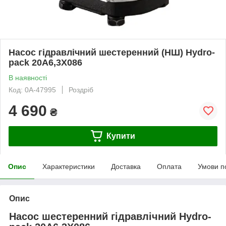
Насос гідравлічний шестеренний (НШ) Hydro-
pack 20A6,3X086
В наявності
Код: 0А-47995
Роздріб
4 690
₴
Купити
Опис
Характеристики
Доставка
Оплата
Умови п
Опис
Насос шестеренний гідравлічний Hydro-