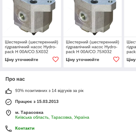
Шестерний (шестеренний)
Шестерний (шестеренний)
Шест
гідравлічний насос Hydro-
гідравлічний насос Hydro-
гідр
pack H 00A/CO.5X032
pack H 00A/CO.75X032
pack
(серія 00)
(серія 00)
00)
Ціну уточнюйте
Ціну уточнюйте
Цін
Про нас
93% позитивних з 14 відгуків за рік
Працює з 15.03.2013
м. Тарасовка
Київська область, Тарасовка, Україна
Контакти