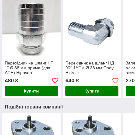
Перехідник на шланг НТ
Перехідник на шланг НД
Запч
1" Ø 38 мм пряма (для
90° 1¼” д Ø 38 мм Onay
алюм
АПН) Hiposan
Hidrolik
вісі
Maki
480
640
270
₴
₴
Купити
Купити
Подібні товари компанії