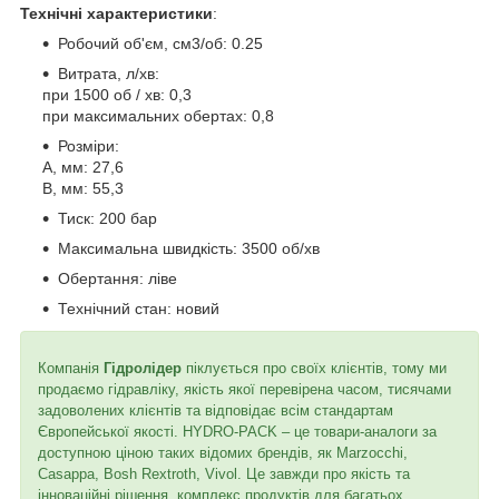
Технічні характеристики
:
Робочий об'єм, см3/об: 0.25
Витрата, л/хв:
при 1500 об / хв: 0,3
при максимальних обертах: 0,8
Розміри:
A, мм: 27,6
B, мм: 55,3
Тиск: 200 бар
Максимальна швидкість: 3500 об/хв
Обертання: ліве
Технічний стан: новий
Компанія
Гідролідер
піклується про своїх клієнтів, тому ми
продаємо гідравліку, якість якої перевірена часом, тисячами
задоволених клієнтів та відповідає всім стандартам
Європейської якості. HYDRO-PACK – це товари-аналоги за
доступною ціною таких відомих брендів, як Marzocchi,
Casappa, Bosh Rextroth, Vivol. Це завжди про якість та
інноваційні рішення, комплекс продуктів для багатьох