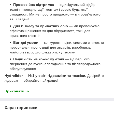
Професійна підтримка
— індивідуальний підбір,
технічні консультації, монтаж і сервіс будь-якої
складності. Ми не просто продаємо — ми розв’язуємо
ваші задачі!
Для бізнесу та приватних осіб
— ми пропонуємо
ефективні рішення як для підприємств, так і для
приватних клієнтів.
Вигідні умови
— конкурентні ціни, системи знижок та
персональні пропозиції для аграріїв, виробників,
майстрів і всіх, хто шукає якісну техніку.
Надійність на кожному етапі
— від першого
звернення до пусконалагодження та післяпродажного
обслуговування.
Hydrolider — №1 у світі гідравліки та техніки.
Довіряйте
лідерам — обирайте найкраще!
Приховати
Характеристики