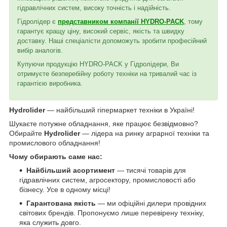
гідравлічних систем, високу точність і надійність.
Гідролідер є
представником компанії HYDRO-PACK
, тому
гарантує кращу ціну, високий сервіс, якість та швидку
доставку. Наші спеціалісти допоможуть зробити професійний
вибір аналогів.
Купуючи продукцію HYDRO-PACK у Гідролідери, Ви
отримуєте безперебійну роботу техніки на тривалий час із
гарантією виробника.
Hydrolider
— найбільший гіпермаркет техніки в Україні!
Шукаєте потужне обладнання, яке працює безвідмовно?
Обирайте
Hydrolider
— лідера на ринку аграрної техніки та
промислового обладнання!
Чому обирають саме нас:
Найбільший асортимент
— тисячі товарів для
гідравлічних систем, агросектору, промисловості або
бізнесу. Усе в одному місці!
Гарантована якість
— ми офіційні дилери провідних
світових брендів. Пропонуємо лише перевірену техніку,
яка служить довго.