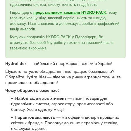
гідравлічних систем, високу точність і надійність.
Гідролідер є
представником компанії HYDRO-PACK
, тому
гарантує кращу ціну, високий сервіс, якість та швидку
доставку. Наші спеціалісти допоможуть зробити професійний
вибір аналогів.
Купуючи продукцію HYDRO-PACK у Гідролідери, Ви
отримуєте безперебійну роботу техніки на тривалий час із
гарантією виробника.
Hydrolider
— найбільший гіпермаркет техніки в Україні!
Шукаєте потужне обладнання, яке працює безвідмовно?
Обирайте
Hydrolider
— лідера на ринку аграрної техніки та
промислового обладнання!
Чому обирають саме нас:
Найбільший асортимент
— тисячі товарів для
гідравлічних систем, агросектору, промисловості або
бізнесу. Усе в одному місці!
Гарантована якість
— ми офіційні дилери провідних
світових брендів. Пропонуємо лише перевірену техніку,
яка служить довго.