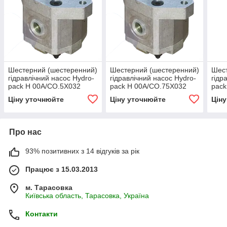
Шестерний (шестеренний)
Шестерний (шестеренний)
Шест
гідравлічний насос Hydro-
гідравлічний насос Hydro-
гідр
pack H 00A/CO.5X032
pack H 00A/CO.75X032
pack
(серія 00)
(серія 00)
00)
Ціну уточнюйте
Ціну уточнюйте
Цін
Про нас
93% позитивних з 14 відгуків за рік
Працює з 15.03.2013
м. Тарасовка
Київська область, Тарасовка, Україна
Контакти