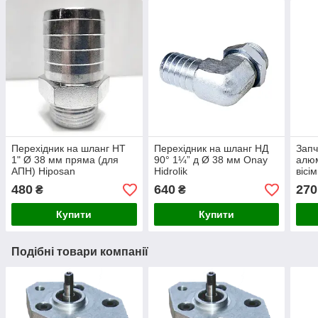
Перехідник на шланг НТ
Перехідник на шланг НД
Запч
1" Ø 38 мм пряма (для
90° 1¼” д Ø 38 мм Onay
алюм
АПН) Hiposan
Hidrolik
вісі
Maki
480
640
270
₴
₴
Купити
Купити
Подібні товари компанії