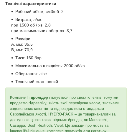
Технічні характеристики
:
Робочий об'єм, см3/об: 2
Витрата, л/хв:
при 1500 об / хв: 2,8
при максимальних обертах: 3,7
Розміри:
A, мм: 35,5
B, мм: 70,9
Тиск: 160 бар
Максимальна швидкість: 2000 об/хв
Обертання: ліве
Технічний стан: новий
Компанія
Гідролідер
піклується про своїх клієнтів, тому ми
продаємо гідравліку, якість якої перевірена часом, тисячами
задоволених клієнтів та відповідає всім стандартам
Європейської якості. HYDRO-PACK – це товари-аналоги за
доступною ціною таких відомих брендів, як Marzocchi,
Casappa, Bosh Rextroth, Vivol. Це завжди про якість та
інноваційні рішення, комплекс продуктів для багатьох