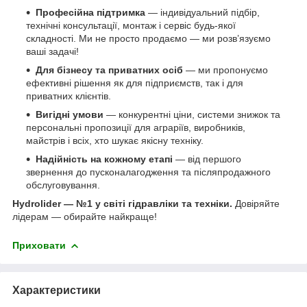
Професійна підтримка
— індивідуальний підбір,
технічні консультації, монтаж і сервіс будь-якої
складності. Ми не просто продаємо — ми розв’язуємо
ваші задачі!
Для бізнесу та приватних осіб
— ми пропонуємо
ефективні рішення як для підприємств, так і для
приватних клієнтів.
Вигідні умови
— конкурентні ціни, системи знижок та
персональні пропозиції для аграріїв, виробників,
майстрів і всіх, хто шукає якісну техніку.
Надійність на кожному етапі
— від першого
звернення до пусконалагодження та післяпродажного
обслуговування.
Hydrolider — №1 у світі гідравліки та техніки.
Довіряйте
лідерам — обирайте найкраще!
Приховати
Характеристики