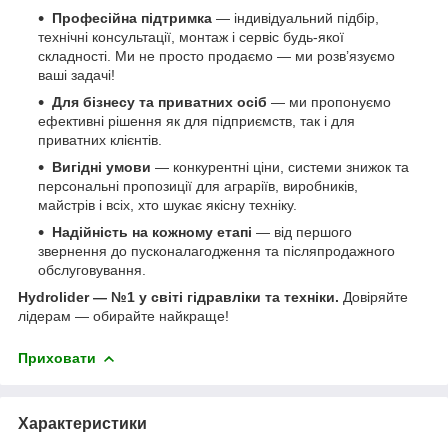
Професійна підтримка
— індивідуальний підбір,
технічні консультації, монтаж і сервіс будь-якої
складності. Ми не просто продаємо — ми розв’язуємо
ваші задачі!
Для бізнесу та приватних осіб
— ми пропонуємо
ефективні рішення як для підприємств, так і для
приватних клієнтів.
Вигідні умови
— конкурентні ціни, системи знижок та
персональні пропозиції для аграріїв, виробників,
майстрів і всіх, хто шукає якісну техніку.
Надійність на кожному етапі
— від першого
звернення до пусконалагодження та післяпродажного
обслуговування.
Hydrolider — №1 у світі гідравліки та техніки.
Довіряйте
лідерам — обирайте найкраще!
Приховати
Характеристики