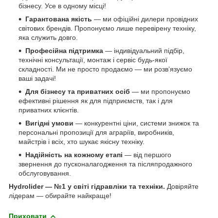
бізнесу. Усе в одному місці!
Гарантована якість
— ми офіційні дилери провідних
світових брендів. Пропонуємо лише перевірену техніку,
яка служить довго.
Професійна підтримка
— індивідуальний підбір,
технічні консультації, монтаж і сервіс будь-якої
складності. Ми не просто продаємо — ми розв’язуємо
ваші задачі!
Для бізнесу та приватних осіб
— ми пропонуємо
ефективні рішення як для підприємств, так і для
приватних клієнтів.
Вигідні умови
— конкурентні ціни, системи знижок та
персональні пропозиції для аграріїв, виробників,
майстрів і всіх, хто шукає якісну техніку.
Надійність на кожному етапі
— від першого
звернення до пусконалагодження та післяпродажного
обслуговування.
Hydrolider — №1 у світі гідравліки та техніки.
Довіряйте
лідерам — обирайте найкраще!
Приховати