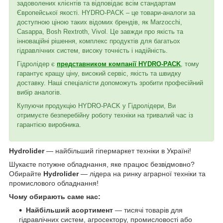
задоволених клієнтів та відповідає всім стандартам
Європейської якості. HYDRO-PACK – це товари-аналоги за
доступною ціною таких відомих брендів, як Marzocchi,
Casappa, Bosh Rextroth, Vivol. Це завжди про якість та
інноваційні рішення, комплекс продуктів для багатьох
гідравлічних систем, високу точність і надійність.
Гідролідер є
представником компанії HYDRO-PACK
, тому
гарантує кращу ціну, високий сервіс, якість та швидку
доставку. Наші спеціалісти допоможуть зробити професійний
вибір аналогів.
Купуючи продукцію HYDRO-PACK у Гідролідери, Ви
отримуєте безперебійну роботу техніки на тривалий час із
гарантією виробника.
Hydrolider
— найбільший гіпермаркет техніки в Україні!
Шукаєте потужне обладнання, яке працює безвідмовно?
Обирайте
Hydrolider
— лідера на ринку аграрної техніки та
промислового обладнання!
Чому обирають саме нас:
Найбільший асортимент
— тисячі товарів для
гідравлічних систем, агросектору, промисловості або