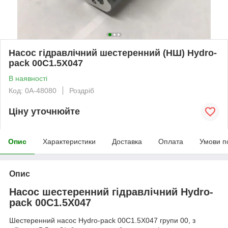
Насос гідравлічний шестеренний (НШ) Hydro-
pack 00C1.5X047
В наявності
Код: 0А-48080
Роздріб
Ціну уточнюйте
Опис
Характеристики
Доставка
Оплата
Умови п
Опис
Насос шестеренний гідравлічний Hydro-
pack 00C1.5X047
Шестеренний насос Hydro-pack 00C1.5X047 групи 00, з