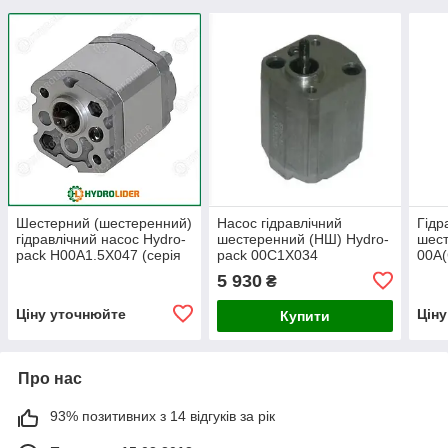
Шестерний (шестеренний)
Насос гідравлічний
Гідр
гідравлічний насос Hydro-
шестеренний (НШ) Hydro-
шест
pack H00A1.5X047 (серія
pack 00C1X034
00A(
00)
5 930
₴
Ціну уточнюйте
Цін
Купити
Про нас
93% позитивних з 14 відгуків за рік