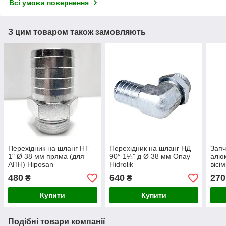
Всі умови повернення
З цим товаром також замовляють
Перехідник на шланг НТ
Перехідник на шланг НД
Запч
1" Ø 38 мм пряма (для
90° 1¼” д Ø 38 мм Onay
алюм
АПН) Hiposan
Hidrolik
вісі
Maki
480
640
270
₴
₴
Купити
Купити
Подібні товари компанії