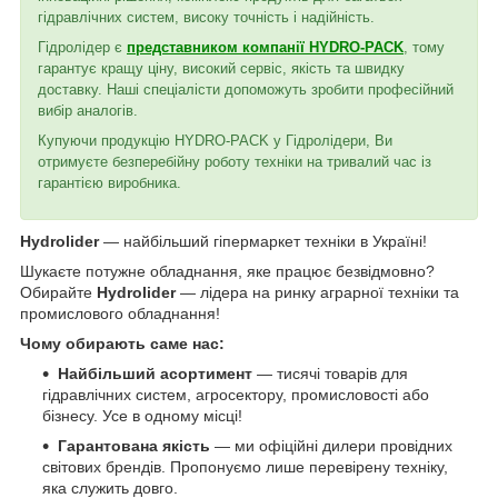
гідравлічних систем, високу точність і надійність.
Гідролідер є
представником компанії HYDRO-PACK
, тому
гарантує кращу ціну, високий сервіс, якість та швидку
доставку. Наші спеціалісти допоможуть зробити професійний
вибір аналогів.
Купуючи продукцію HYDRO-PACK у Гідролідери, Ви
отримуєте безперебійну роботу техніки на тривалий час із
гарантією виробника.
Hydrolider
— найбільший гіпермаркет техніки в Україні!
Шукаєте потужне обладнання, яке працює безвідмовно?
Обирайте
Hydrolider
— лідера на ринку аграрної техніки та
промислового обладнання!
Чому обирають саме нас:
Найбільший асортимент
— тисячі товарів для
гідравлічних систем, агросектору, промисловості або
бізнесу. Усе в одному місці!
Гарантована якість
— ми офіційні дилери провідних
світових брендів. Пропонуємо лише перевірену техніку,
яка служить довго.