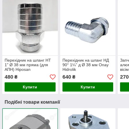
Перехідник на шланг НТ
Перехідник на шланг НД
Запч
1" Ø 38 мм пряма (для
90° 1¼” д Ø 38 мм Onay
алюм
АПН) Hiposan
Hidrolik
вісі
Maki
480
640
270
₴
₴
Купити
Купити
Подібні товари компанії