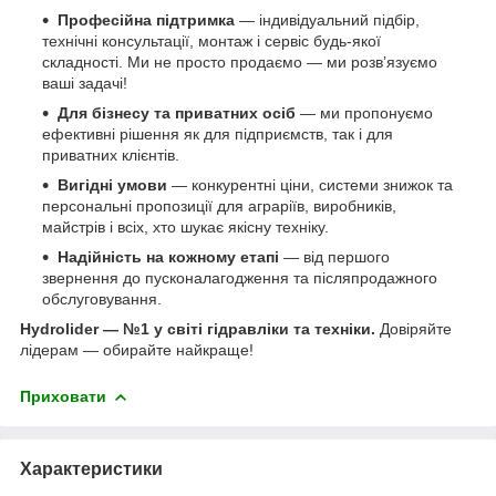
Професійна підтримка
— індивідуальний підбір,
технічні консультації, монтаж і сервіс будь-якої
складності. Ми не просто продаємо — ми розв’язуємо
ваші задачі!
Для бізнесу та приватних осіб
— ми пропонуємо
ефективні рішення як для підприємств, так і для
приватних клієнтів.
Вигідні умови
— конкурентні ціни, системи знижок та
персональні пропозиції для аграріїв, виробників,
майстрів і всіх, хто шукає якісну техніку.
Надійність на кожному етапі
— від першого
звернення до пусконалагодження та післяпродажного
обслуговування.
Hydrolider — №1 у світі гідравліки та техніки.
Довіряйте
лідерам — обирайте найкраще!
Приховати
Характеристики