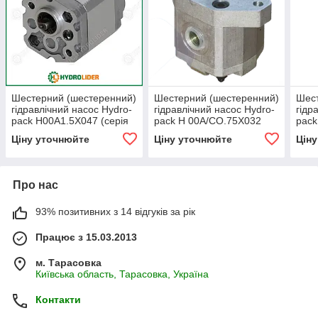
Шестерний (шестеренний)
Шестерний (шестеренний)
Шест
гідравлічний насос Hydro-
гідравлічний насос Hydro-
гідр
pack H00A1.5X047 (серія
pack H 00A/CO.75X032
pack
00)
(серія 00)
(сер
Ціну уточнюйте
Ціну уточнюйте
Цін
Про нас
93% позитивних з 14 відгуків за рік
Працює з 15.03.2013
м. Тарасовка
Київська область, Тарасовка, Україна
Контакти