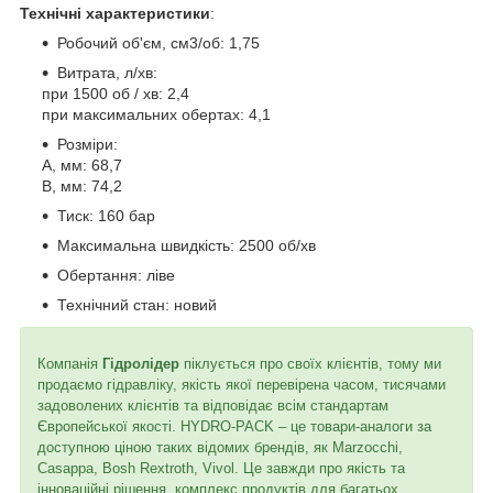
Технічні характеристики
:
Робочий об'єм, см3/об: 1,75
Витрата, л/хв:
при 1500 об / хв: 2,4
при максимальних обертах: 4,1
Розміри:
A, мм: 68,7
B, мм: 74,2
Тиск: 160 бар
Максимальна швидкість: 2500 об/хв
Обертання: ліве
Технічний стан: новий
Компанія
Гідролідер
піклується про своїх клієнтів, тому ми
продаємо гідравліку, якість якої перевірена часом, тисячами
задоволених клієнтів та відповідає всім стандартам
Європейської якості. HYDRO-PACK – це товари-аналоги за
доступною ціною таких відомих брендів, як Marzocchi,
Casappa, Bosh Rextroth, Vivol. Це завжди про якість та
інноваційні рішення, комплекс продуктів для багатьох