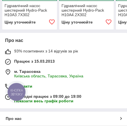
Гідравлічний насос
Гідравлічний насос
Гідр
шестерний Hydro-Pack
шестерний Hydro-Pack
шест
H10A3.7X302
H10A4.2X302
H10
Ціну уточнюйте
Ціну уточнюйте
Цін
Про нас
93% позитивних з 14 відгуків за рік
Працює з 15.03.2013
м. Тарасовка
Київська область, Тарасовка, Україна
Контакти
КНОПКА
ЗВ'ЯЗКУ
Сьогодні працює з 09:00 до 19:00
Показати весь графік роботи
Про нас