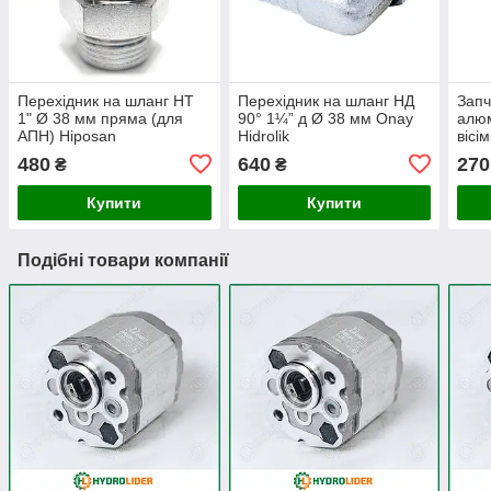
Перехідник на шланг НТ
Перехідник на шланг НД
Запч
1" Ø 38 мм пряма (для
90° 1¼” д Ø 38 мм Onay
алюм
АПН) Hiposan
Hidrolik
вісі
Maki
480
640
270
₴
₴
Купити
Купити
Подібні товари компанії