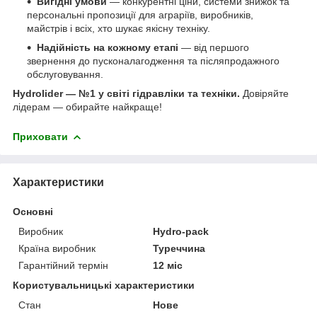
Вигідні умови
— конкурентні ціни, системи знижок та
персональні пропозиції для аграріїв, виробників,
майстрів і всіх, хто шукає якісну техніку.
Надійність на кожному етапі
— від першого
звернення до пусконалагодження та післяпродажного
обслуговування.
Hydrolider — №1 у світі гідравліки та техніки.
Довіряйте
лідерам — обирайте найкраще!
Приховати
Характеристики
Основні
Виробник
Hydro-pack
Країна виробник
Туреччина
Гарантійний термін
12 міс
Користувальницькі характеристики
Стан
Нове