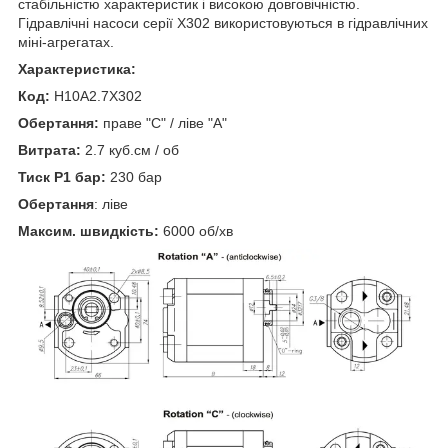
стабільністю характеристик і високою довговічністю.
Гідравлічні насоси серії X302 використовуються в гідравлічних
міні-агрегатах.
Характеристика:
Код:
H10A2.7X302
Обертання:
праве "С" / ліве "А"
Витрата:
2.7 куб.см / об
Тиск P1 бар:
230 бар
Обертання
: ліве
Максим. швидкість:
6000 об/хв