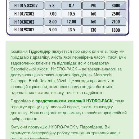
Компанія
Гідролідер
піклується про своїх клієнтів, тому ми
продаємо гідравліку, якість якої перевірена часом, тисячами
задоволених клієнтів та відповідає всім стандартам
Європейської якості. HYDRO-PACK – це товари-аналоги за
доступною ціною таких відомих брендів, як Marzocchi,
Casappa, Bosh Rextroth, Vivol. Це завжди про якість та
інноваційні рішення, комплекс продуктів для багатьох
гідравлічних систем, високу точність і надійність.
Гідролідер є
представником компанії HYDRO-PACK
, тому
гарантує кращу ціну, високий сервіс, якість та швидку
доставку. Наші спеціалісти допоможуть зробити професійний
вибір аналогів.
Купуючи продукцію HYDRO-PACK у Гідролідери, Ви
отримуєте безперебійну роботу техніки на тривалий час із
гарантією виробника.