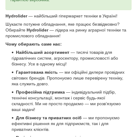
Hydrolider
— найбільший гіпермаркет техніки в Україні!
Шукаєте потужне обладнання, яке працює безвідмовно?
Обирайте
Hydrolider
— лідера на ринку аграрної техніки та
промислового обладнання!
Чому обирають саме нас:
Найбільший асортимент
— тисячі товарів для
гідравлічних систем, агросектору, промисловості або
бізнесу. Усе в одному місці!
Гарантована якість
— ми офіційні дилери провідних
світових брендів. Пропонуємо лише перевірену техніку,
яка служить довго.
Професійна підтримка
— індивідуальний підбір,
технічні консультації, монтаж і сервіс будь-якої
складності. Ми не просто продаємо — ми розв’язуємо
ваші задачі!
Для бізнесу та приватних осіб
— ми пропонуємо
ефективні рішення як для підприємств, так і для
приватних клієнтів.