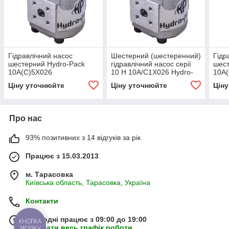
Гідравлічний насос
Шестерний (шестеренний)
Гідр
шестерний Hydro-Pack
гідравлічний насос серії
шест
10A(C)5X026
10 H 10A/C1X026 Hydro-
10A(
pack
Ціну уточнюйте
Ціну уточнюйте
Цін
Про нас
93% позитивних з 14 відгуків за рік
Працює з 15.03.2013
м. Тарасовка
Київська область, Тарасовка, Україна
Контакти
Сьогодні працює з 09:00 до 19:00
КНОПКА
Показати весь графік роботи
ЗВ'ЯЗКУ