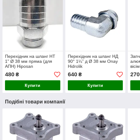
Перехідник на шланг НТ
Перехідник на шланг НД
Запч
1" Ø 38 мм пряма (для
90° 1¼” д Ø 38 мм Onay
алюм
АПН) Hiposan
Hidrolik
вісі
Maki
480
640
270
₴
₴
Купити
Купити
Подібні товари компанії