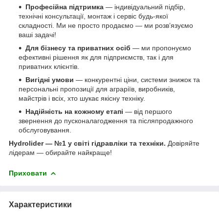
Професійна підтримка
— індивідуальний підбір,
технічні консультації, монтаж і сервіс будь-якої
складності. Ми не просто продаємо — ми розв’язуємо
ваші задачі!
Для бізнесу та приватних осіб
— ми пропонуємо
ефективні рішення як для підприємств, так і для
приватних клієнтів.
Вигідні умови
— конкурентні ціни, системи знижок та
персональні пропозиції для аграріїв, виробників,
майстрів і всіх, хто шукає якісну техніку.
Надійність на кожному етапі
— від першого
звернення до пусконалагодження та післяпродажного
обслуговування.
Hydrolider — №1 у світі гідравліки та техніки.
Довіряйте
лідерам — обирайте найкраще!
Приховати
Характеристики