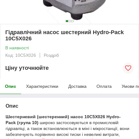
Гідравлічний насос шестерний Hydro-Pack
10C5X026
В наявності
Код: 10C5X026
Роздріб
Ціну уточнюйте
Опис
Характеристики
Доставка
Оплата
Умови п
Опис
Шестерневий (шестеренний) насос 10C5X026 Hydro-
Pack
(група 10)
широко застосовуються в промисловій
гідравліці, а також встановлюються в міні і мікростанції, вони
забезпечують порівняно високі тиски і невеликі витрати,