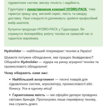
гідравлічних систем, високу точність і надійність.
Гідролідер є
представником компанії HYDRO-PACK
, тому
гарантує кращу ціну, високий сервіс, якість та швидку
доставку. Наші спеціалісти допоможуть зробити професійний
вибір аналогів.
Купуючи продукцію HYDRO-PACK у Гідролідери, Ви
отримуєте безперебійну роботу техніки на тривалий час із
гарантією виробника.
Hydrolider
— найбільший гіпермаркет техніки в Україні!
Шукаєте потужне обладнання, яке працює безвідмовно?
Обирайте
Hydrolider
— лідера на ринку аграрної техніки та
промислового обладнання!
Чому обирають саме нас:
Найбільший асортимент
— тисячі товарів для
гідравлічних систем, агросектору, промисловості або
бізнесу. Усе в одному місці!
Гарантована якість
— ми офіційні дилери провідних
світових брендів. Пропонуємо лише перевірену техніку,
яка служить довго.