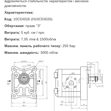
відрізняються стабільністю характеристик і високою
довговічністю.
Характеристика:
Код:
10C5X026 (H10C5X026)
Обертання:
праве "З"
Витрата:
5 куб. см / про
Витрата:
7,05 л/хв & 1500об/хв
Максим. панель рабочего тиску:
250 бар
Максим. швидкість:
3000 об/хв