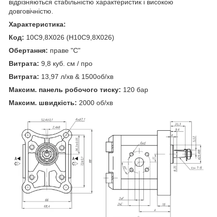
відрізняються стабільністю характеристик і високою
довговічністю.
Характеристика:
Код:
10C9,8X026 (H10C9,8X026)
Обертання:
праве "C"
Витрата:
9,8 куб. см / про
Витрата:
13,97 л/хв & 1500об/хв
Максим. панель робочого тиску:
120 бар
Максим. швидкість:
2000 об/хв