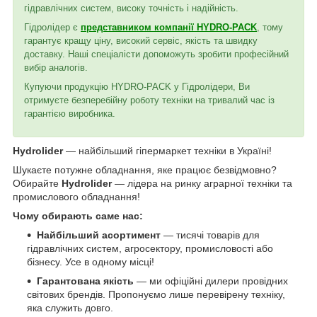
гідравлічних систем, високу точність і надійність.
Гідролідер є
представником компанії HYDRO-PACK
, тому
гарантує кращу ціну, високий сервіс, якість та швидку
доставку. Наші спеціалісти допоможуть зробити професійний
вибір аналогів.
Купуючи продукцію HYDRO-PACK у Гідролідери, Ви
отримуєте безперебійну роботу техніки на тривалий час із
гарантією виробника.
Hydrolider
— найбільший гіпермаркет техніки в Україні!
Шукаєте потужне обладнання, яке працює безвідмовно?
Обирайте
Hydrolider
— лідера на ринку аграрної техніки та
промислового обладнання!
Чому обирають саме нас:
Найбільший асортимент
— тисячі товарів для
гідравлічних систем, агросектору, промисловості або
бізнесу. Усе в одному місці!
Гарантована якість
— ми офіційні дилери провідних
світових брендів. Пропонуємо лише перевірену техніку,
яка служить довго.