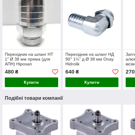
Перехідник на шланг НТ
Перехідник на шланг НД
Запч
1" Ø 38 мм пряма (для
90° 1¼” д Ø 38 мм Onay
алюм
АПН) Hiposan
Hidrolik
вісі
Maki
480
640
270
₴
₴
Купити
Купити
Подібні товари компанії