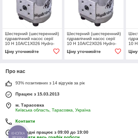
Шестерний (шестеренний)
Шестерний (шестеренний)
Шест
гідравлічний насос серії
гідравлічний насос серії
гідр
10 H 10A/C1X026 Hydro-
10 H 10A/C2X026 Hydro-
10 H
pack
pack
Hydr
Ціну уточнюйте
Ціну уточнюйте
Цін
Про нас
93% позитивних з 14 відгуків за рік
Працює з 15.03.2013
м. Тарасовка
Київська область, Тарасовка, Україна
Контакти
Сьогодні працює з 09:00 до 19:00
КНОПКА
Показати весь графік роботи
ЗВ'ЯЗКУ