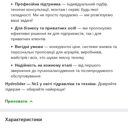
Професійна підтримка
— індивідуальний підбір,
технічні консультації, монтаж і сервіс будь-якої
складності. Ми не просто продаємо — ми розв’язуємо
ваші задачі!
Для бізнесу та приватних осіб
— ми пропонуємо
ефективні рішення як для підприємств, так і для
приватних клієнтів.
Вигідні умови
— конкурентні ціни, системи знижок та
персональні пропозиції для аграріїв, виробників,
майстрів і всіх, хто шукає якісну техніку.
Надійність на кожному етапі
— від першого
звернення до пусконалагодження та післяпродажного
обслуговування.
Hydrolider — №1 у світі гідравліки та техніки.
Довіряйте
лідерам — обирайте найкраще!
Приховати
Характеристики