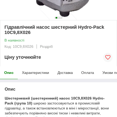
Гідравлічний насос шестерний Hydro-Pack
10C9,8X026
В наявності
Код: 10C9,8X026
Роздріб
Ціну уточнюйте
Опис
Характеристики
Доставка
Оплата
Умови п
Опис
Шестерневий (шестеренний) насос 10C9,8X026 Hydro-
Pack
(група 10)
широко застосовуються в промисловій
гідравліці, а також встановлюються в міні і мікростанції, вони
забезпечують порівняно високі тиски і невеликі витрати,