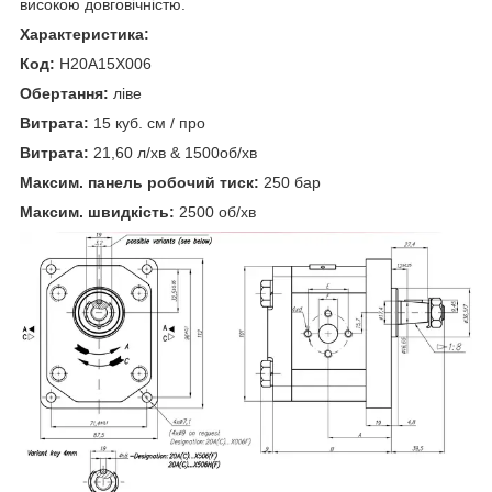
високою довговічністю.
Характеристика:
Код:
H20A15X006
Обертання:
ліве
Витрата:
15 куб. см / про
Витрата:
21,60 л/хв & 1500об/хв
Максим. панель робочий тиск:
250 бар
Максим. швидкість:
2500 об/хв