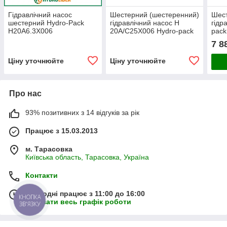
Гідравлічний насос
Шестерний (шестеренний)
Шест
шестерний Hydro-Pack
гідравлічний насос H
гідр
H20A6.3X006
20A/C25X006 Hydro-pack
pack
(сер
7 8
Ціну уточнюйте
Ціну уточнюйте
Про нас
93% позитивних з 14 відгуків за рік
Працює з 15.03.2013
м. Тарасовка
Київська область, Тарасовка, Україна
Контакти
Сьогодні працює з 11:00 до 16:00
КНОПКА
Показати весь графік роботи
ЗВ'ЯЗКУ