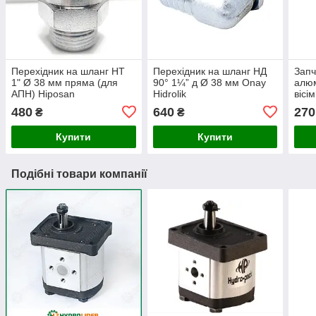
Перехідник на шланг НТ
Перехідник на шланг НД
Запч
1" Ø 38 мм пряма (для
90° 1¼” д Ø 38 мм Onay
алюм
АПН) Hiposan
Hidrolik
вісі
Maki
480
640
270
₴
₴
Купити
Купити
Подібні товари компанії