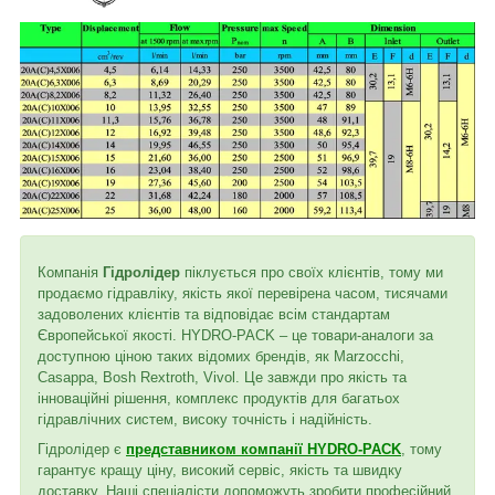
Компанія
Гідролідер
піклується про своїх клієнтів, тому ми
продаємо гідравліку, якість якої перевірена часом, тисячами
задоволених клієнтів та відповідає всім стандартам
Європейської якості. HYDRO-PACK – це товари-аналоги за
доступною ціною таких відомих брендів, як Marzocchi,
Casappa, Bosh Rextroth, Vivol. Це завжди про якість та
інноваційні рішення, комплекс продуктів для багатьох
гідравлічних систем, високу точність і надійність.
Гідролідер є
представником компанії HYDRO-PACK
, тому
гарантує кращу ціну, високий сервіс, якість та швидку
доставку. Наші спеціалісти допоможуть зробити професійний