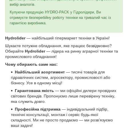
вибір аналогів.
Купуючи продукцію HYDRO-PACK у Гідролідери, Ви
отримуєте безперебійну роботу техніки на тривалий час із
гарантією виробника.
Hydrolider
— найбільший гіпермаркет техніки в Україні!
Шукаєте потужне обладнання, яке працює безвідмовно?
Обирайте
Hydrolider
— лідера на ринку аграрної техніки та
промислового обладнання!
Чому обирають саме нас:
Найбільший асортимент
— тисячі товарів для
гідравлічних систем, агросектору, промисловості або
бізнесу. Усе в одному місці!
Гарантована якість
— ми офіційні дилери провідних
світових брендів. Пропонуємо лише перевірену техніку,
яка служить довго.
Професійна підтримка
— індивідуальний підбір,
технічні консультації, монтаж і сервіс будь-якої
складності. Ми не просто продаємо — ми розв’язуємо
ваші задачі!