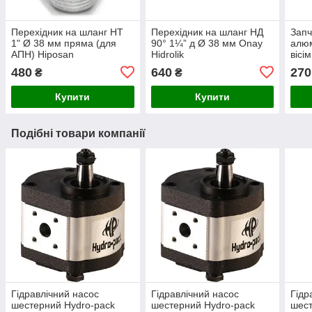
Перехідник на шланг НТ
Перехідник на шланг НД
Запч
1" Ø 38 мм пряма (для
90° 1¼” д Ø 38 мм Onay
алюм
АПН) Hiposan
Hidrolik
вісі
Maki
480
640
270
₴
₴
Купити
Купити
Подібні товари компанії
Гідравлічний насос
Гідравлічний насос
Гідр
шестерний Hydro-pack
шестерний Hydro-pack
шест