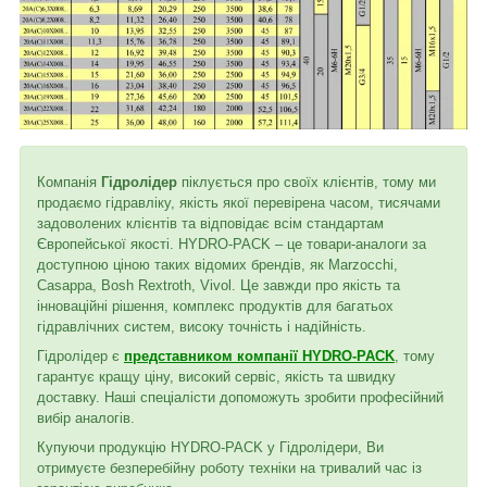
Компанія
Гідролідер
піклується про своїх клієнтів, тому ми
продаємо гідравліку, якість якої перевірена часом, тисячами
задоволених клієнтів та відповідає всім стандартам
Європейської якості. HYDRO-PACK – це товари-аналоги за
доступною ціною таких відомих брендів, як Marzocchi,
Casappa, Bosh Rextroth, Vivol. Це завжди про якість та
інноваційні рішення, комплекс продуктів для багатьох
гідравлічних систем, високу точність і надійність.
Гідролідер є
представником компанії HYDRO-PACK
, тому
гарантує кращу ціну, високий сервіс, якість та швидку
доставку. Наші спеціалісти допоможуть зробити професійний
вибір аналогів.
Купуючи продукцію HYDRO-PACK у Гідролідери, Ви
отримуєте безперебійну роботу техніки на тривалий час із