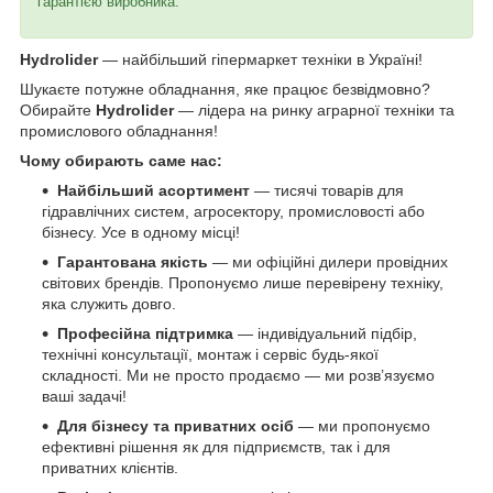
гарантією виробника.
Hydrolider
— найбільший гіпермаркет техніки в Україні!
Шукаєте потужне обладнання, яке працює безвідмовно?
Обирайте
Hydrolider
— лідера на ринку аграрної техніки та
промислового обладнання!
Чому обирають саме нас:
Найбільший асортимент
— тисячі товарів для
гідравлічних систем, агросектору, промисловості або
бізнесу. Усе в одному місці!
Гарантована якість
— ми офіційні дилери провідних
світових брендів. Пропонуємо лише перевірену техніку,
яка служить довго.
Професійна підтримка
— індивідуальний підбір,
технічні консультації, монтаж і сервіс будь-якої
складності. Ми не просто продаємо — ми розв’язуємо
ваші задачі!
Для бізнесу та приватних осіб
— ми пропонуємо
ефективні рішення як для підприємств, так і для
приватних клієнтів.