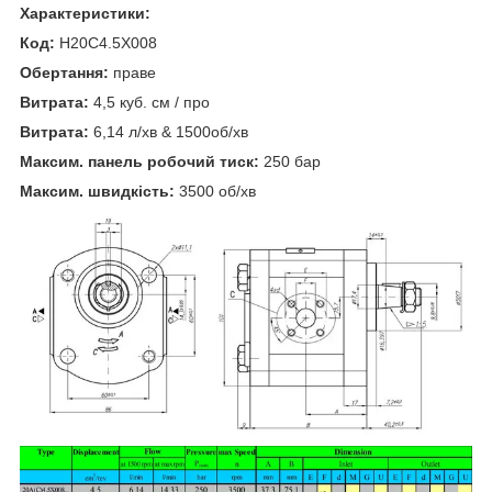
Характеристики:
Код:
H20C4.5X008
Обертання:
праве
Витрата:
4,5 куб. см / про
Витрата:
6,14 л/хв & 1500об/хв
Максим. панель робочий тиск:
250 бар
Максим. швидкість:
3500 об/хв