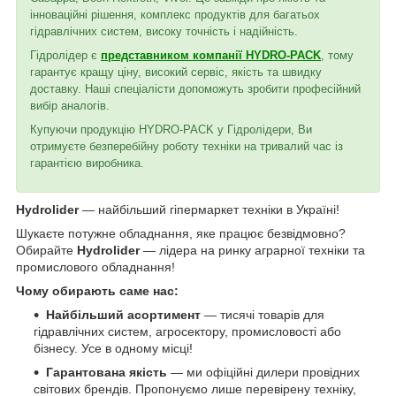
інноваційні рішення, комплекс продуктів для багатьох
гідравлічних систем, високу точність і надійність.
Гідролідер є
представником компанії HYDRO-PACK
, тому
гарантує кращу ціну, високий сервіс, якість та швидку
доставку. Наші спеціалісти допоможуть зробити професійний
вибір аналогів.
Купуючи продукцію HYDRO-PACK у Гідролідери, Ви
отримуєте безперебійну роботу техніки на тривалий час із
гарантією виробника.
Hydrolider
— найбільший гіпермаркет техніки в Україні!
Шукаєте потужне обладнання, яке працює безвідмовно?
Обирайте
Hydrolider
— лідера на ринку аграрної техніки та
промислового обладнання!
Чому обирають саме нас:
Найбільший асортимент
— тисячі товарів для
гідравлічних систем, агросектору, промисловості або
бізнесу. Усе в одному місці!
Гарантована якість
— ми офіційні дилери провідних
світових брендів. Пропонуємо лише перевірену техніку,