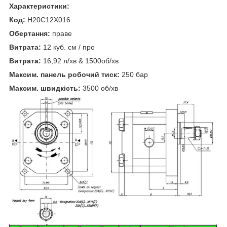
Характеристики:
Код:
H20C12X016
Обертання:
праве
Витрата:
12 куб. см / про
Витрата:
16,92 л/хв & 1500об/хв
Максим. панель робочий тиск:
250 бар
Максим. швидкість:
3500 об/хв