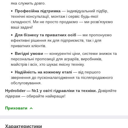
яка служить довго.
Професійна підтримка
— індивідуальний підбір,
технічні консультації, монтаж і сервіс будь-якої
складності. Ми не просто продаємо — ми розв’язуємо
ваші задачі!
Для бізнесу та приватних осіб
— ми пропонуємо
ефективні рішення як для підприємств, так і для
приватних клієнтів.
Вигідні умови
— конкурентні ціни, системи знижок та
персональні пропозиції для аграріїв, виробників,
майстрів і всіх, хто шукає якісну техніку.
Надійність на кожному етапі
— від першого
звернення до пусконалагодження та післяпродажного
обслуговування.
Hydrolider — №1 у світі гідравліки та техніки.
Довіряйте
лідерам — обирайте найкраще!
Приховати
Характеристики