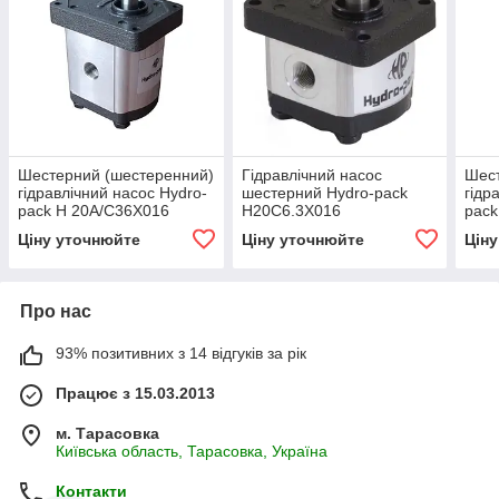
Шестерний (шестеренний)
Гідравлічний насос
Шест
гідравлічний насос Hydro-
шестерний Hydro-pack
гідр
pack H 20A/C36X016
H20C6.3X016
pack
(серія 20)
(сер
Ціну уточнюйте
Ціну уточнюйте
Цін
Про нас
93% позитивних з 14 відгуків за рік
Працює з 15.03.2013
м. Тарасовка
Київська область, Тарасовка, Україна
Контакти