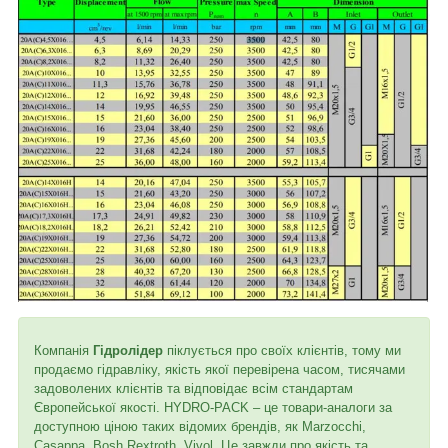
Компанія
Гідролідер
піклується про своїх клієнтів, тому ми
продаємо гідравліку, якість якої перевірена часом, тисячами
задоволених клієнтів та відповідає всім стандартам
Європейської якості. HYDRO-PACK – це товари-аналоги за
доступною ціною таких відомих брендів, як Marzocchi,
Casappa, Bosh Rextroth, Vivol. Це завжди про якість та