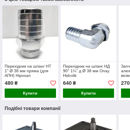
Перехідник на шланг НТ
Перехідник на шланг НД
Запч
1" Ø 38 мм пряма (для
90° 1¼” д Ø 38 мм Onay
алюм
АПН) Hiposan
Hidrolik
вісі
Maki
480
640
270
₴
₴
Купити
Купити
Подібні товари компанії