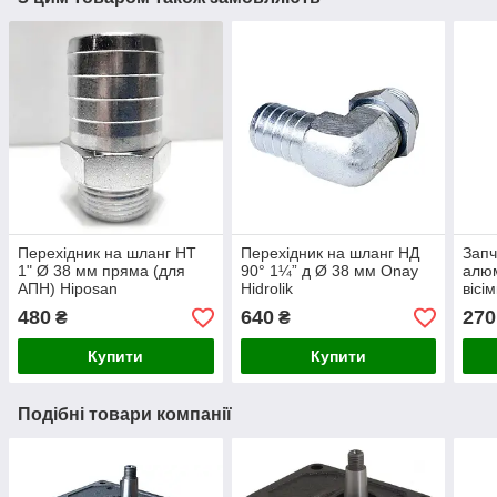
Перехідник на шланг НТ
Перехідник на шланг НД
Запч
1" Ø 38 мм пряма (для
90° 1¼” д Ø 38 мм Onay
алюм
АПН) Hiposan
Hidrolik
вісі
Maki
480
640
270
₴
₴
Купити
Купити
Подібні товари компанії