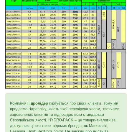
Компанія
Гідролідер
піклується про своїх клієнтів, тому ми
продаємо гідравліку, якість якої перевірена часом, тисячами
задоволених клієнтів та відповідає всім стандартам
Європейської якості. HYDRO-PACK – це товари-аналоги за
доступною ціною таких відомих брендів, як Marzocchi,
Casappa, Bosh Rextroth, Vivol. Це завжди про якість та