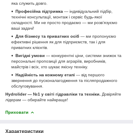
яка служить довго.
Професійна підтримка
— індивідуальний підбір,
технічні консультації, монтаж і сервіс будь-якої
складності. Ми не просто продаємо — ми розв’язуємо
ваші задачі!
Для бізнесу та приватних осіб
— ми пропонуємо
ефективні рішення як для підприємств, так і для
приватних клієнтів.
Вигідні умови
— конкурентні ціни, системи знижок та
персональні пропозиції для аграріїв, виробників,
майстрів і всіх, хто шукає якісну техніку.
Надійність на кожному етапі
— від першого
звернення до пусконалагодження та післяпродажного
обслуговування.
Hydrolider — №1 у світі гідравліки та техніки.
Довіряйте
лідерам — обирайте найкраще!
Приховати
Характеристики