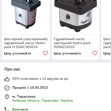
Шестерний (шестеренний)
Гідравлічний насос
Шест
гідравлічний насос Hydro-
шестерний Hydro-pack
гідр
pack H 20A/C36X016
H20A22X016
pack
(серія 20)
(сер
Ціну уточнюйте
Ціну уточнюйте
Цін
Про нас
93% позитивних з 14 відгуків за рік
Працює з 15.03.2013
м. Тарасовка
Київська область, Тарасовка, Україна
Контакти