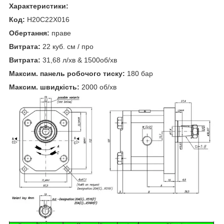
Характеристики:
Код:
H20C22X016
Обертання:
праве
Витрата:
22 куб. см / про
Витрата:
31,68 л/хв & 1500об/хв
Максим. панель робочого тиску:
180 бар
Максим. швидкість:
2000 об/хв