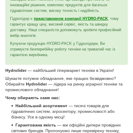
інноваційні рішення, комплекс продуктів для багатьох
гідравлічних систем, високу точність і надійність.
Гідролідер є
представником компанії HYDRO-PACK
, тому
гарантує кращу ціну, високий сервіс, якість та швидку
доставку. Наші спеціалісти допоможуть зробити професійний
вибір аналогів.
Купуючи продукцію HYDRO-PACK у Гідролідери, Ви
отримуєте безперебійну роботу техніки на тривалий час із
гарантією виробника.
Hydrolider
— найбільший гіпермаркет техніки в Україні!
Шукаєте потужне обладнання, яке працює безвідмовно?
Обирайте
Hydrolider
— лідера на ринку аграрної техніки та
промислового обладнання!
Чому обирають саме нас:
Найбільший асортимент
— тисячі товарів для
гідравлічних систем, агросектору, промисловості або
бізнесу. Усе в одному місці!
Гарантована якість
— ми офіційні дилери провідних
світових брендів. Пропонуємо лише перевірену техніку,