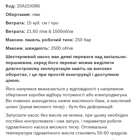
Код:
20A15X086
Обертання:
ліве
Витрата:
15 куб. см / про
Витрата:
21,60 л/хв & 1500об/хв
Максим. панель робочий тиск:
250 бар
Максим. швидкість:
2500 об/хв
Шестерневий насос має деякі переваги над аксіально-
поршневим, серед його переваг можна виділити
довгострокову експлуатацію навіть на високих
оборотах, і це при простій конструкції і доступною
ціною.
Його напрямок визначається у відповідності з напрямком
обертання коробки відбору потужності або електродвигуна.
Він повинен знаходитись нижче масляного бака, а масляний
шланг (рукав високого тиску) - бути без деформацій.
Запускати насос без масла не можна, при цьому необхідно
постійно контролювати і сам запуск, і параметри роботи
гідравлічного насоса високого тиску. Оптимальна
температура гідравлічного масла становить 50-60 градусів.