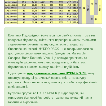
Компанія
Гідролідер
піклується про своїх клієнтів, тому ми
продаємо гідравліку, якість якої перевірена часом, тисячами
задоволених клієнтів та відповідає всім стандартам
Європейської якості. HYDRO-PACK – це товари-аналоги за
доступною ціною таких відомих брендів, як Marzocchi,
Casappa, Bosh Rextroth, Vivol. Це завжди про якість та
інноваційні рішення, комплекс продуктів для багатьох
гідравлічних систем, високу точність і надійність.
Гідролідер є
представником компанії HYDRO-PACK
, тому
гарантує кращу ціну, високий сервіс, якість та швидку
доставку. Наші спеціалісти допоможуть зробити професійний
вибір аналогів.
Купуючи продукцію HYDRO-PACK у Гідролідери, Ви
отримуєте безперебійну роботу техніки на тривалий час із
гарантією виробника.