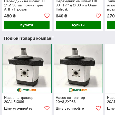
Перехідник на шланг НТ
Перехідник на шланг НД
Запч
1" Ø 38 мм пряма (для
90° 1¼” д Ø 38 мм Onay
алюм
АПН) Hiposan
Hidrolik
вісі
Maki
480
640
270
₴
₴
Купити
Купити
Подібні товари компанії
Насос на трактор
Насос на трактор
Насо
20A4,5X086
20A8,2X086
20A
Ціну уточнюйте
Ціну уточнюйте
Цін