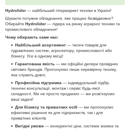
Hydrolider
— найбільший гіпермаркет техніки в Україні!
Шукаєте потужне обладнання, яке працює безвідмовно?
Обирайте
Hydrolider
— лідера на ринку аграрної техніки та
промислового обладнання!
Чому обирають саме нас:
Найбільший асортимент
— тисячі товарів для
гідравлічних систем, агросектору, промисловості або
бізнесу. Усе в одному місці!
Гарантована якість
— ми офіційні дилери провідних
світових брендів. Пропонуємо лише перевірену техніку,
яка служить довго.
Професійна підтримка
— індивідуальний підбір,
технічні консультації, монтаж і сервіс будь-якої
складності. Ми не просто продаємо — ми розв’язуємо
ваші задачі!
Для бізнесу та приватних осіб
— ми пропонуємо
ефективні рішення як для підприємств, так і для
приватних клієнтів.
Вигідні умови
— конкурентні ціни, системи знижок та