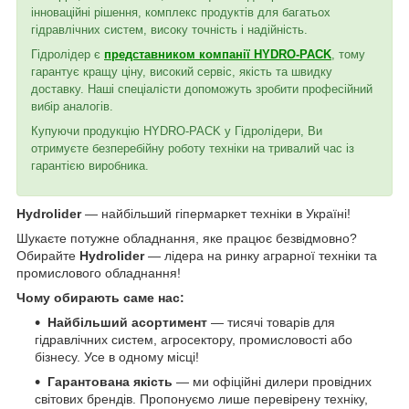
інноваційні рішення, комплекс продуктів для багатьох
гідравлічних систем, високу точність і надійність.
Гідролідер є
представником компанії HYDRO-PACK
, тому
гарантує кращу ціну, високий сервіс, якість та швидку
доставку. Наші спеціалісти допоможуть зробити професійний
вибір аналогів.
Купуючи продукцію HYDRO-PACK у Гідролідери, Ви
отримуєте безперебійну роботу техніки на тривалий час із
гарантією виробника.
Hydrolider
— найбільший гіпермаркет техніки в Україні!
Шукаєте потужне обладнання, яке працює безвідмовно?
Обирайте
Hydrolider
— лідера на ринку аграрної техніки та
промислового обладнання!
Чому обирають саме нас:
Найбільший асортимент
— тисячі товарів для
гідравлічних систем, агросектору, промисловості або
бізнесу. Усе в одному місці!
Гарантована якість
— ми офіційні дилери провідних
світових брендів. Пропонуємо лише перевірену техніку,