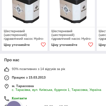
Шестерневий
Шестерневий
Шес
(шестеренний)
(шестеренний)
(шес
гідравлічний насос Hydro-
гідравлічний насос Hydro-
гідр
pack H30A/C25X353
pack H30C20X353
pac
Ціну уточнюйте
Ціну уточнюйте
Цін
Про нас
93% позитивних з 14 відгуків за рік
Працює з 15.03.2013
м. Тарасовка
с. Тарасівка, вул. Київська, будинок 1, Тарасовка, Україна
Контакти