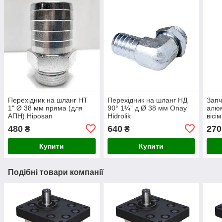
Перехідник на шланг НТ
Перехідник на шланг НД
Запч
1" Ø 38 мм пряма (для
90° 1¼” д Ø 38 мм Onay
алюм
АПН) Hiposan
Hidrolik
вісі
Maki
480
640
270
₴
₴
Купити
Купити
Подібні товари компанії