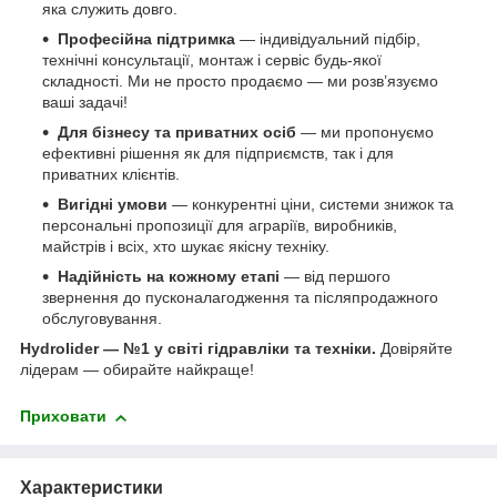
яка служить довго.
Професійна підтримка
— індивідуальний підбір,
технічні консультації, монтаж і сервіс будь-якої
складності. Ми не просто продаємо — ми розв’язуємо
ваші задачі!
Для бізнесу та приватних осіб
— ми пропонуємо
ефективні рішення як для підприємств, так і для
приватних клієнтів.
Вигідні умови
— конкурентні ціни, системи знижок та
персональні пропозиції для аграріїв, виробників,
майстрів і всіх, хто шукає якісну техніку.
Надійність на кожному етапі
— від першого
звернення до пусконалагодження та післяпродажного
обслуговування.
Hydrolider — №1 у світі гідравліки та техніки.
Довіряйте
лідерам — обирайте найкраще!
Приховати
Характеристики