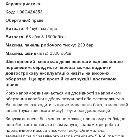
Характеристика:
Код: H30C42X353
Обертання:
праве
Витрата:
42 куб. см / про
Витрата:
63 л/хв & 1500об/хв
Максим. панель робочого тиску:
230 бар
Максим. швидкість:
2300 об/хв
Шестерневий насос має деякі переваги над аксіально-
поршневим, серед його переваг можна виділити
довгострокову експлуатацію навіть на високих
оборотах, і це при простій конструкції і доступною
ціною.
Його напрямок визначається у відповідності з напрямком
обертання коробки відбору потужності або електродвигуна.
Він повинен знаходитись нижче масляного бака, а масляний
шланг (рукав високого тиску) - бути без деформацій.
Запускати насос без масла не можна, при цьому необхідно
постійно контролювати і сам запуск, і параметри роботи
гідравлічного насоса високого тиску. Оптимальна
температура гідравлічного масла становить 50-60 градусів.