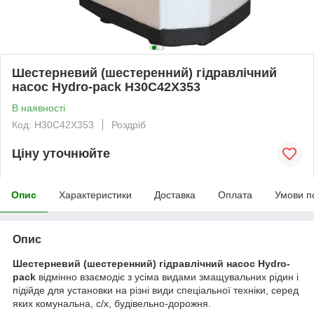
Шестерневий (шестеренний) гідравлічний
насос Hydro-pack H30C42X353
В наявності
Код: H30C42X353
Роздріб
Ціну уточнюйте
Опис
Характеристики
Доставка
Оплата
Умови п
Опис
Шестерневий (шестеренний) гідравлічний насос Hydro-
pack
відмінно взаємодіє з усіма видами змащувальних рідин і
підійде для установки на різні види спеціальної техніки, серед
яких комунальна, с/х, будівельно-дорожня.