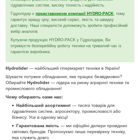
гідравлічних систем, високу точність і надійність.
Гідролідер є
представником компанії HYDRO-PACK
, тому
гарантує кращу ціну, високий сервіс, якість та швидку
доставку. Наші спеціалісти допоможуть зробити професійний
вибір аналогів.
Купуючи продукцію HYDRO-PACK у Гідролідери, Ви
отримуєте безперебійну роботу техніки на тривалий час із
гарантією виробника.
Hydrolider
— найбільший гіпермаркет техніки в Україні!
Шукаєте потужне обладнання, яке працює безвідмовно?
Обирайте
Hydrolider
— лідера на ринку аграрної техніки та
промислового обладнання!
Чому обирають саме нас:
Найбільший асортимент
— тисячі товарів для
гідравлічних систем, агросектору, промисловості або
бізнесу. Усе в одному місці!
Гарантована якість
— ми офіційні дилери провідних
світових брендів. Пропонуємо лише перевірену техніку,
яка служить довго.