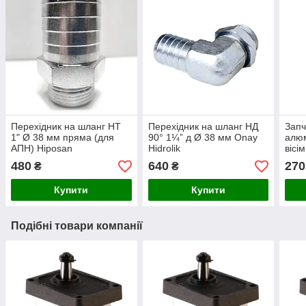
Перехідник на шланг НТ
Перехідник на шланг НД
Запч
1" Ø 38 мм пряма (для
90° 1¼” д Ø 38 мм Onay
алюм
АПН) Hiposan
Hidrolik
вісі
Maki
480
640
270
₴
₴
Купити
Купити
Подібні товари компанії