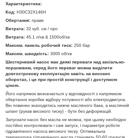
Характеристика:
Код:
H30C32X146H
Обертання:
праве
Витрата:
32 куб. см / про
Витрата:
45,1 л/хв & 1500об/хв
Максим. панель робочий тиск:
250 бар
Максим. швидкість:
3000 об/хв
Шестерневий насос має деякі переваги над аксіально-
поршневим, серед його переваг можна виділити
довгострокову експлуатацію навіть на високих
оборотах, і це при простій конструкції і доступною
ціною.
Його напрямок визначається у відповідності з напрямком
обертання коробки відбору потужності або електродвигуна.
Він повинен знаходитись нижче масляного бака, а масляний
шланг (рукав високого тиску) - бути без деформацій.
Запускати насос без масла не можна, при цьому необхідно
постійно контролювати і сам запуск, і параметри роботи
гідравлічного насоса високого тиску. Оптимальна
температура гідравлічного масла становить 50-60 градусів.