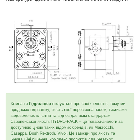
Компанія
Гідролідер
піклується про своїх клієнтів, тому ми
продаємо гідравліку, якість якої перевірена часом, тисячами
задоволених клієнтів та відповідає всім стандартам
Європейської якості. HYDRO-PACK – це товари-аналоги за
доступною ціною таких відомих брендів, як Marzocchi,
Casappa, Bosh Rextroth, Vivol. Це завжди про якість та
інноваційні рішення, комплекс продуктів для багатьох