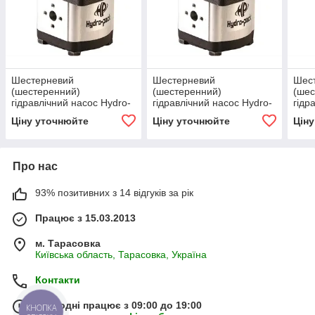
Шестерневий
Шестерневий
Шес
(шестеренний)
(шестеренний)
(шес
гідравлічний насос Hydro-
гідравлічний насос Hydro-
гідр
pack H30A32X146H
pack H30C32X146
pac
Ціну уточнюйте
Ціну уточнюйте
Цін
Про нас
93% позитивних з 14 відгуків за рік
Працює з 15.03.2013
м. Тарасовка
Київська область, Тарасовка, Україна
Контакти
Сьогодні працює з 09:00 до 19:00
КНОПКА