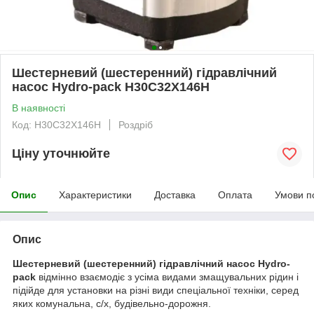
Шестерневий (шестеренний) гідравлічний
насос Hydro-pack H30C32X146H
В наявності
Код: H30C32X146H
Роздріб
Ціну уточнюйте
Опис
Характеристики
Доставка
Оплата
Умови п
Опис
Шестерневий (шестеренний) гідравлічний насос Hydro-
pack
відмінно взаємодіє з усіма видами змащувальних рідин і
підійде для установки на різні види спеціальної техніки, серед
яких комунальна, с/х, будівельно-дорожня.