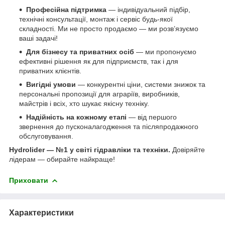
Професійна підтримка
— індивідуальний підбір,
технічні консультації, монтаж і сервіс будь-якої
складності. Ми не просто продаємо — ми розв’язуємо
ваші задачі!
Для бізнесу та приватних осіб
— ми пропонуємо
ефективні рішення як для підприємств, так і для
приватних клієнтів.
Вигідні умови
— конкурентні ціни, системи знижок та
персональні пропозиції для аграріїв, виробників,
майстрів і всіх, хто шукає якісну техніку.
Надійність на кожному етапі
— від першого
звернення до пусконалагодження та післяпродажного
обслуговування.
Hydrolider — №1 у світі гідравліки та техніки.
Довіряйте
лідерам — обирайте найкраще!
Приховати
Характеристики