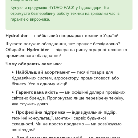
Купуючи продукцію HYDRO-PACK у Гідролідери, Ви
отримуєте безперебійну роботу техніки на тривалий час із
гарантією виробника.
Hydrolider
— найбільший гіпермаркет техніки в Україні!
Шукаєте потужне обладнання, яке працює безвідмовно?
Обирайте
Hydrolider
— лідера на ринку аграрної техніки та
промислового обладнання!
Чому обирають саме нас:
Найбільший асортимент
— тисячі товарів для
гідравлічних систем, агросектору, промисловості або
бізнесу. Усе в одному місці!
Гарантована якість
— ми офіційні дилери провідних
світових брендів. Пропонуємо лише перевірену техніку,
яка служить довго.
Професійна підтримка
— індивідуальний підбір,
технічні консультації, монтаж і сервіс будь-якої
складності. Ми не просто продаємо — ми розв’язуємо
ваші задачі!
Для бізнесу та приватних осіб
— ми пропонуємо