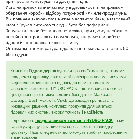
при простій конструкції та доступній ціні.
Його напрямок визначається у відповідності зі напрямком
обертання коробки відбору потужності или електродвигуна.
Він повинен знаходитися нижче масляного бака, а масляний
шланг (рукав високого тиску) - бути без деформацій.
Запускати насос без масла не можна, при цьому необхідно
постійно контролювати і сам запуск, і параметри роботи
гідравлічного насоса високого тиску.
Оптимальна температура гідравлічного масла становить 50-
60 градусів.
Компанія
Гідролідер
піклується про своїх клієнтів, тому ми
продаємо гідравліку, якість якої перевірена часом, тисячами
задоволених клієнтів та відповідає всім стандартам
Європейської якості. HYDRO-PACK – це товари-аналоги за
доступною ціною таких відомих брендів, як Marzocchi,
Casappa, Bosh Rextroth, Vivol. Це завжди про якість та
інноваційні рішення, комплекс продуктів для багатьох
гідравлічних систем, високу точність і надійність.
Гідролідер є
представником компанії HYDRO-PACK
, тому
гарантує кращу ціну, високий сервіс, якість та швидку
доставку. Наші спеціалісти допоможуть зробити професійний
вибір аналогів.