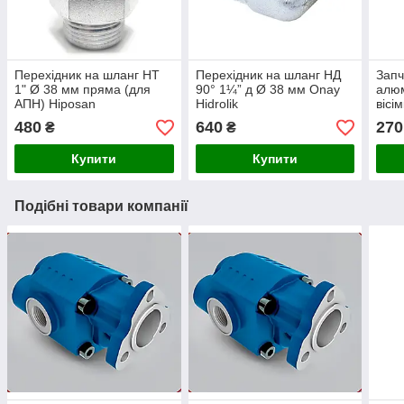
Перехідник на шланг НТ
Перехідник на шланг НД
Запч
1" Ø 38 мм пряма (для
90° 1¼” д Ø 38 мм Onay
алюм
АПН) Hiposan
Hidrolik
вісі
Maki
480
640
270
₴
₴
Купити
Купити
Подібні товари компанії