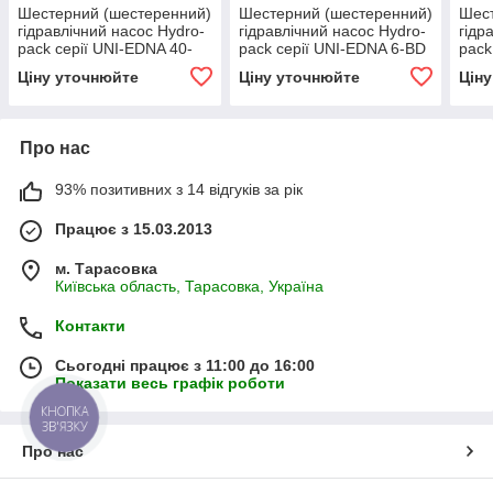
Шестерний (шестеренний)
Шестерний (шестеренний)
Шест
гідравлічний насос Hydro-
гідравлічний насос Hydro-
гідр
pack серії UNI-EDNA 40-
pack серії UNI-EDNA 6-BD
pack
BD
BD
Ціну уточнюйте
Ціну уточнюйте
Цін
Про нас
93% позитивних з 14 відгуків за рік
Працює з 15.03.2013
м. Тарасовка
Київська область, Тарасовка, Україна
Контакти
Сьогодні працює з 11:00 до 16:00
Показати весь графік роботи
КНОПКА
ЗВ'ЯЗКУ
Про нас