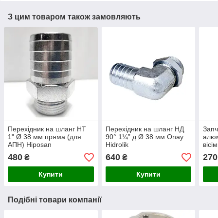
З цим товаром також замовляють
Перехідник на шланг НТ
Перехідник на шланг НД
Запч
1" Ø 38 мм пряма (для
90° 1¼” д Ø 38 мм Onay
алюм
АПН) Hiposan
Hidrolik
вісі
Maki
480
640
270
₴
₴
Купити
Купити
Подібні товари компанії