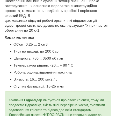
Шестеренні машини в сучасній техніці знайшли широке
застосування. Їх основною перевагою є конструкційна
простота, компактність, надійність в роботі і порівняно
високий ККД. В
цих машинах відсутні робочі органи, які піддаються дії
відцентрової сили, що дозволяє експлуатувати їх при частоті
обертання до 20 с
-1
.
Характеристика
Об'єм: 0,25 ... 2 см3
Тиск на виході: до 200 бар
Швидкість: 750... 3500 об / хв
Температура рідини: -20... + 80 ° C
Робоча рідина:гідравлічні мастила
В'язкість: 16... 200 мм2 / с
Ступінь фільтрації: 15-25 мкм
Компанія
Гідролідер
піклується про своїх клієнтів, тому ми
продаємо гідравліку, якість якої перевірена часом, тисячами
задоволених клієнтів та відповідає всім стандартам
Європейської якості. HYDRO-PACK – це товари-аналоги за