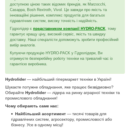
доступною ціною таких відомих брендів, як Marzocchi,
Casappa, Bosh Rextroth, Vivol. Це завжди про якість та
інноваційні рішення, комплекс продуктів для багатьох
гідравлічних систем, високу точність і надійність.
Гідролідер є
представником компанії HYDRO-PACK
, тому
гарантує кращу ціну, високий сервіс, якість та швидку
доставку. Наші спеціалісти допоможуть зробити професійний
вибір аналогів.
Купуючи продукцію HYDRO-PACK у Гідролідери, Ви
отримуєте безперебійну роботу техніки на тривалий час із
гарантією виробника.
Hydrolider
— найбільший гіпермаркет техніки в Україні!
Шукаєте потужне обладнання, яке працює безвідмовно?
Обирайте
Hydrolider
— лідера на ринку аграрної техніки та
промислового обладнання!
Чому обирають саме нас:
Найбільший асортимент
— тисячі товарів для
гідравлічних систем, агросектору, промисловості або
бізнесу. Усе в одному місці!