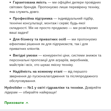
Гарантована якість
— ми офіційні дилери провідних
світових брендів. Пропонуємо лише перевірену техніку,
яка служить довго.
Професійна підтримка
— індивідуальний підбір,
технічні консультації, монтаж і сервіс будь-якої
складності. Ми не просто продаємо — ми розв’язуємо
ваші задачі!
Для бізнесу та приватних осіб
— ми пропонуємо
ефективні рішення як для підприємств, так і для
приватних клієнтів.
Вигідні умови
— конкурентні ціни, системи знижок та
персональні пропозиції для аграріїв, виробників,
майстрів і всіх, хто шукає якісну техніку.
Надійність на кожному етапі
— від першого
звернення до пусконалагодження та післяпродажного
обслуговування.
Hydrolider — №1 у світі гідравліки та техніки.
Довіряйте
лідерам — обирайте найкраще!
Приховати