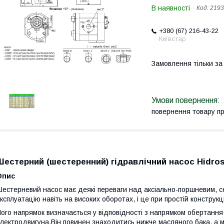
В наявності
Код:
2193
+380 (67) 216-43-22
Київстар
Замовлення тільки з
повернення товару п
Шестерний (шестеренний) гідравлічний насос Hidros 
Опис
естерневий насос має деякі переваги над аксіально-поршневим, с
ксплуатацію навіть на високих оборотах, і це при простій конструкц
ого напрямок визначається у відповідності з напрямком обертання
лектродвигуна.Він повинен знаходитись нижче масляного бака, а ма