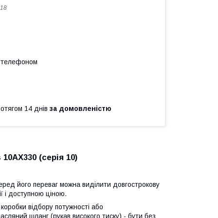
18
а телефоном
ротягом 14 днів
за домовленістю
10АХ330 (серія 10)
еред його переваг можна виділити довгострокову
ії і доступною ціною.
 коробки відбору потужності або
сляний шланг (рукав високого тиску) - бути без