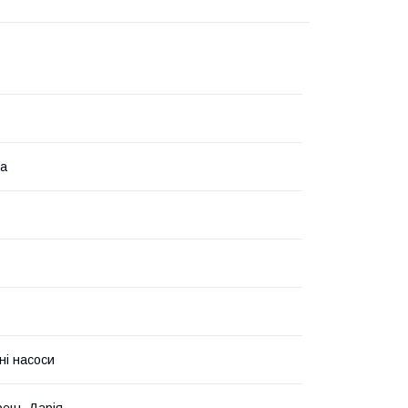
на
ні насоси