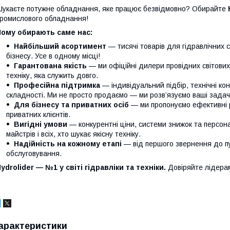
укаєте потужне обладнання, яке працює безвідмовно? Обирайте
ромислового обладнання!
Чому обирають саме нас:
Найбільший асортимент
— тисячі товарів для гідравлічних 
бізнесу. Усе в одному місці!
Гарантована якість
— ми офіційні дилери провідних світови
техніку, яка служить довго.
Професійна підтримка
— індивідуальний підбір, технічні кон
складності. Ми не просто продаємо — ми розв’язуємо ваші задачі
Для бізнесу та приватних осіб
— ми пропонуємо ефективні р
приватних клієнтів.
Вигідні умови
— конкурентні ціни, системи знижок та персонал
майстрів і всіх, хто шукає якісну техніку.
Надійність на кожному етапі
— від першого звернення до п
обслуговування.
ydrolider — №1 у світі гідравліки та техніки.
Довіряйте лідера
арактеристики