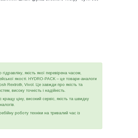
 гідравліку, якість якої перевірена часом,
пейської якості. HYDRO-PACK – це товари-аналоги
h Rextroth, Vivol. Це завжди про якість та
тем, високу точність і надійність.
є кращу ціну, високий сервіс, якість та швидку
налогів.
бійну роботу техніки на тривалий час із