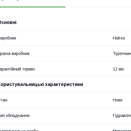
Основні
иробник
Hidros
раїна виробник
Туреччи
арантійний термін
12 міс
Користувальницькі характеристики
Стан
Нове
ип обладнання
Гідравліч