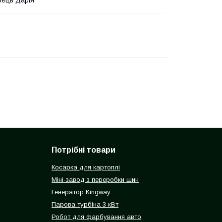
ець Дарія
Потрібні товари
Косарка для картоплі
Міні-завод з переробки шин
Генератор Kingway
Парова турбіна 3 кВт
Робот для фарбування авто