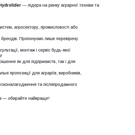
Hydrolider
— лідера на ринку аграрної техніки та
систем, агросектору, промисловості або
х брендів. Пропонуємо лише перевірену
сультації, монтаж і сервіс будь-якої
!
ішення як для підприємств, так і для
ьні пропозиції для аграріїв, виробників,
усконалагодження та післяпродажного
м — обирайте найкраще!