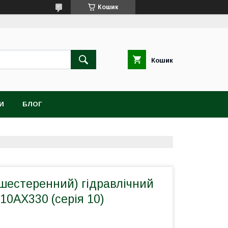
Кошик
Кошик
И
БЛОГ
шестеренний) гідравлічний
 10АХ330 (серія 10)