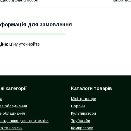
ідповідальна особа
Миротвор
нформація для замовлення
іна:
Ціну уточнюйте
і категорії
Каталоги товарів
ка
Міні-трактори
ве обладнання
Борони
е обладнання
Культиватори
бладнання для агротехніки
Трубогиби
а та навіски
Компресори