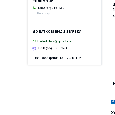
Ш
+380 (67) 216-43-22
п
Київстар
hydrolider7@gmail.com
+380 (66) 350-52-66
Тел. Молдова
+37322803105
H
Х