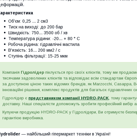
еформацій.
Характеристика
Об'єм: 0,25 ... 2 см3
Тиск на виході: до 200 бар
Швидкість: 750... 3500 об / хв
Температура рідини: -20... + 80 ° C
Робоча рідина: гідравлічні мастила
В'язкість: 16... 200 мм2 / с
Ступінь фільтрації: 15-25 мкм
Компанія
Гідролідер
піклується про своїх клієнтів, тому ми продаємо
тисячами задоволених клієнтів та відповідає всім стандартам Євро
за доступною ціною таких відомих брендів, як Marzocchi, Casappa, Bos
інноваційні рішення, комплекс продуктів для багатьох гідравлічних сис
Гідролідер є
представником компанії HYDRO-PACK
, тому гаранту
доставку. Наші спеціалісти допоможуть зробити професійний вибір а
Купуючи продукцію HYDRO-PACK у Гідролідери, Ви отримуєте безпере
гарантією виробника.
ydrolider
— найбільший гіпермаркет техніки в Україні!