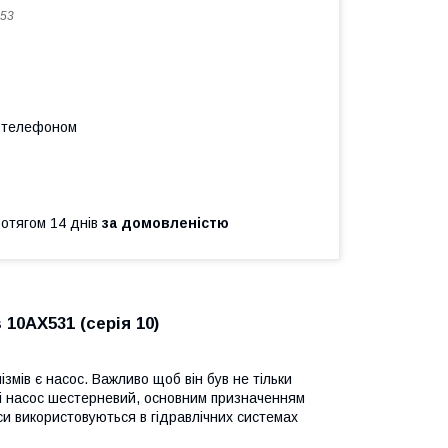
53
а телефоном
ротягом 14 днів
за домовленістю
10АХ531 (серія 10)
змів є насос. Важливо щоб він був не тільки
обі насос шестерневий, основним призначенням
си використовуються в гідравлічних системах