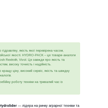
 гідравліку, якість якої перевірена часом,
пейської якості. HYDRO-PACK – це товари-аналоги
h Rextroth, Vivol. Це завжди про якість та
тем, високу точність і надійність.
є кращу ціну, високий сервіс, якість та швидку
налогів.
бійну роботу техніки на тривалий час із
Hydrolider
— лідера на ринку аграрної техніки та