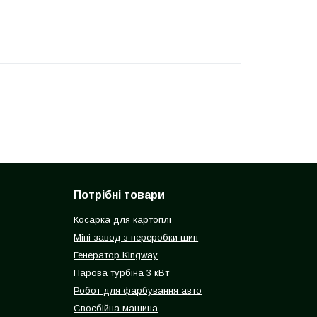
Потрібні товари
Косарка для картоплі
Міні-завод з переробки шин
Генератор Kingway
Парова турбіна 3 кВт
Робот для фарбування авто
Своєбійна машина