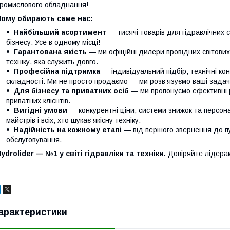
ромислового обладнання!
Чому обирають саме нас:
Найбільший асортимент
— тисячі товарів для гідравлічних 
бізнесу. Усе в одному місці!
Гарантована якість
— ми офіційні дилери провідних світови
техніку, яка служить довго.
Професійна підтримка
— індивідуальний підбір, технічні кон
складності. Ми не просто продаємо — ми розв’язуємо ваші задачі
Для бізнесу та приватних осіб
— ми пропонуємо ефективні р
приватних клієнтів.
Вигідні умови
— конкурентні ціни, системи знижок та персонал
майстрів і всіх, хто шукає якісну техніку.
Надійність на кожному етапі
— від першого звернення до п
обслуговування.
ydrolider — №1 у світі гідравліки та техніки.
Довіряйте лідера
арактеристики