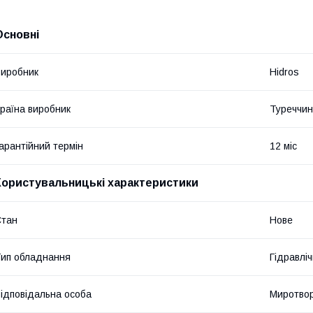
Основні
иробник
Hidros
раїна виробник
Туреччи
арантійний термін
12 міс
Користувальницькі характеристики
Стан
Нове
ип обладнання
Гідравліч
ідповідальна особа
Миротвор