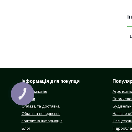
І
Ц
Інформація для покупця
Популярн
Про компанію
Агротехні
КНОПКА
ЗВ'ЯЗКУ
Відгуки
Промисло
Оплата та доставка
Будівельн
Обмін та повернення
Навісне о
Контактна інформація
Спецтехнік
Блог
Гідрообл