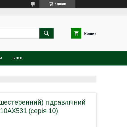
Кошик
Кошик
И
БЛОГ
шестеренний) гідравлічний
 10АХ531 (серія 10)