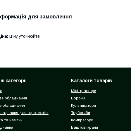
нформація для замовлення
іна:
Ціну уточнюйте
і категорії
Каталоги товарів
ка
Міні-трактори
ве обладнання
Борони
е обладнання
Культиватори
бладнання для агротехніки
Трубогиби
а та навіски
Компресори
аднання
Баштові крани