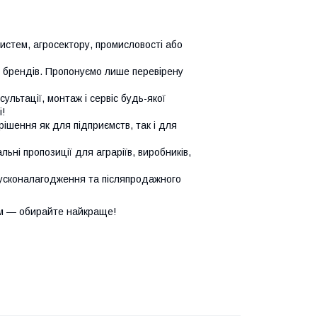
систем, агросектору, промисловості або
х брендів. Пропонуємо лише перевірену
сультації, монтаж і сервіс будь-якої
!
ішення як для підприємств, так і для
ьні пропозиції для аграріїв, виробників,
усконалагодження та післяпродажного
м — обирайте найкраще!