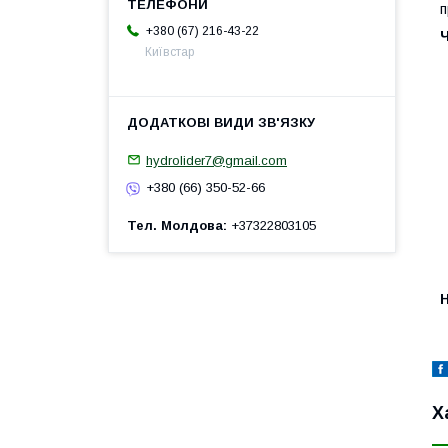
п
+380 (67) 216-43-22
Київстар
hydrolider7@gmail.com
+380 (66) 350-52-66
Тел. Молдова
+37322803105
H
Х