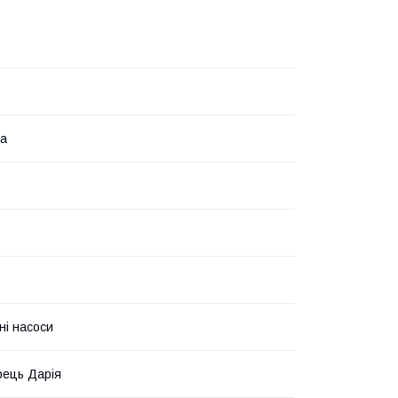
на
ні насоси
ець Дарія