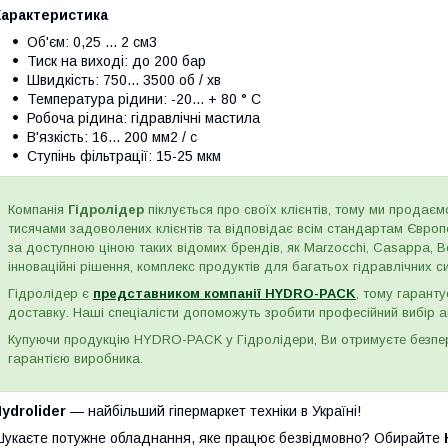
Характеристика
Об'єм: 0,25 ... 2 см3
Тиск на виході: до 200 бар
Швидкість: 750... 3500 об / хв
Температура рідини: -20... + 80 ° C
Робоча рідина: гідравлічні мастила
В'язкість: 16... 200 мм2 / с
Ступінь фільтрації: 15-25 мкм
Компанія
Гідролідер
піклується про своїх клієнтів, тому ми продаємо
тисячами задоволених клієнтів та відповідає всім стандартам Євро
за доступною ціною таких відомих брендів, як Marzocchi, Casappa, Bos
інноваційні рішення, комплекс продуктів для багатьох гідравлічних сис
Гідролідер є
представником компанії HYDRO-PACK
, тому гаранту
доставку. Наші спеціалісти допоможуть зробити професійний вибір а
Купуючи продукцію HYDRO-PACK у Гідролідери, Ви отримуєте безпере
гарантією виробника.
ydrolider
— найбільший гіпермаркет техніки в Україні!
укаєте потужне обладнання, яке працює безвідмовно? Обирайте