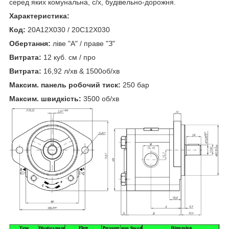
серед яких комунальна, с/х, будівельно-дорожня.
Характеристика:
Код:
20A12X030 / 20C12X030
Обертання:
ліве "А" / праве "З"
Витрата:
12 куб. см / про
Витрата:
16,92 л/хв & 1500об/хв
Максим. панель робочий тиск:
250 бар
Максим. швидкість:
3500 об/хв