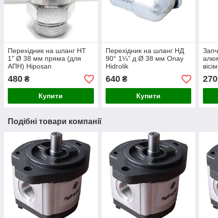
Перехідник на шланг НТ
Перехідник на шланг НД
Запч
1" Ø 38 мм пряма (для
90° 1¼” д Ø 38 мм Onay
алюм
АПН) Hiposan
Hidrolik
вісі
Maki
480
640
270
₴
₴
Купити
Купити
Подібні товари компанії