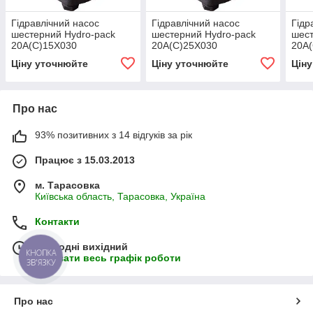
Гідравлічний насос
Гідравлічний насос
Гідр
шестерний Hydro-pack
шестерний Hydro-pack
шест
20А(С)15X030
20А(С)25X030
20А
Ціну уточнюйте
Ціну уточнюйте
Цін
Про нас
93% позитивних з 14 відгуків за рік
Працює з 15.03.2013
м. Тарасовка
Київська область, Тарасовка, Україна
Контакти
Сьогодні вихідний
КНОПКА
Показати весь графік роботи
ЗВ'ЯЗКУ
Про нас