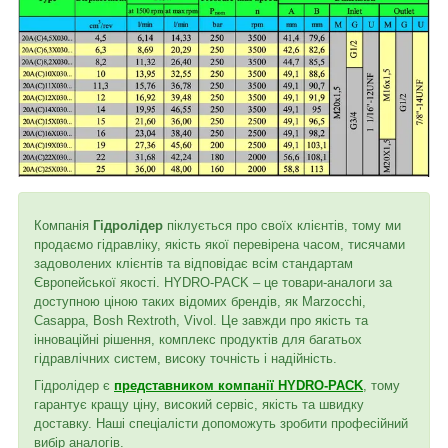
Компанія
Гідролідер
піклується про своїх клієнтів, тому ми
продаємо гідравліку, якість якої перевірена часом, тисячами
задоволених клієнтів та відповідає всім стандартам
Європейської якості. HYDRO-PACK – це товари-аналоги за
доступною ціною таких відомих брендів, як Marzocchi,
Casappa, Bosh Rextroth, Vivol. Це завжди про якість та
інноваційні рішення, комплекс продуктів для багатьох
гідравлічних систем, високу точність і надійність.
Гідролідер є
представником компанії HYDRO-PACK
, тому
гарантує кращу ціну, високий сервіс, якість та швидку
доставку. Наші спеціалісти допоможуть зробити професійний
вибір аналогів.