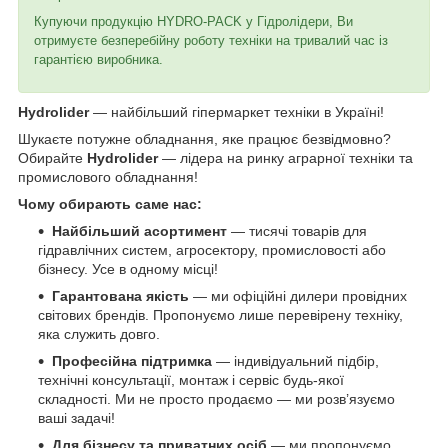
Купуючи продукцію HYDRO-PACK у Гідролідери, Ви
отримуєте безперебійну роботу техніки на тривалий час із
гарантією виробника.
Hydrolider
— найбільший гіпермаркет техніки в Україні!
Шукаєте потужне обладнання, яке працює безвідмовно?
Обирайте
Hydrolider
— лідера на ринку аграрної техніки та
промислового обладнання!
Чому обирають саме нас:
Найбільший асортимент
— тисячі товарів для
гідравлічних систем, агросектору, промисловості або
бізнесу. Усе в одному місці!
Гарантована якість
— ми офіційні дилери провідних
світових брендів. Пропонуємо лише перевірену техніку,
яка служить довго.
Професійна підтримка
— індивідуальний підбір,
технічні консультації, монтаж і сервіс будь-якої
складності. Ми не просто продаємо — ми розв’язуємо
ваші задачі!
Для бізнесу та приватних осіб
— ми пропонуємо