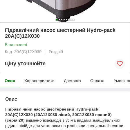
Гідравлічний насос шестерний Hydro-pack
20А(С)12X030
В наявності
Код: 20А(С)12X030
Роздріб
Ціну уточнюйте
Опис
Характеристики
Доставка
Оплата
Умови п
Опис
Гідравлічний насос шестерневий Hydro-pack
20A(C)12X030 (20A12X030 лівий, 20C12X030 правий)
(серія 20)
відмінно взаємодіє з усіма видами змащувальних
рідин і підійде для установки на різні види спеціальної техніки,