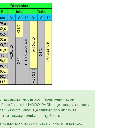
 гідравліку, якість якої перевірена часом,
пейської якості. HYDRO-PACK – це товари-аналоги
h Rextroth, Vivol. Це завжди про якість та
тем, високу точність і надійність.
є кращу ціну, високий сервіс, якість та швидку