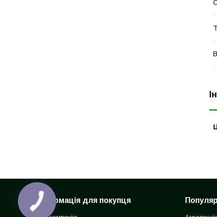
Т
В
І
Ц
Інформація для покупця
Популярн