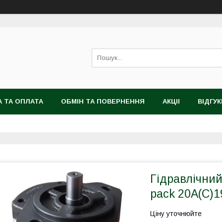
 ТА ОПЛАТА
ОБМІН ТА ПОВЕРНЕННЯ
АКЦІІ
ВІДГУК
Гідравлічни
pack 20А(С)
Ціну уточнюйте