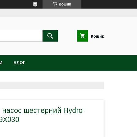
Кошик
Кошик
И
БЛОГ
й насос шестерний Hydro-
19X030