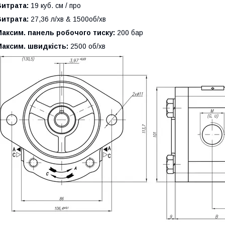
Витрата:
19 куб. см / про
Витрата:
27,36 л/хв & 1500об/хв
аксим. панель робочого тиску:
200 бар
аксим. швидкість:
2500 об/хв