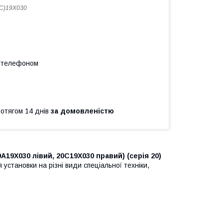
С)19X030
а телефоном
ротягом 14 днів
за домовленістю
19X030 лівий, 20C19X030 правий) (серія 20)
 установки на різні види спеціальної техніки,