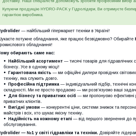
доставку. Наші спеціалісти допоможуть зробити професійний вибір а
Купуючи продукцію HYDRO-PACK у Гідролідери, Ви отримуєте безпере
гарантією виробника.
ydrolider
— найбільший гіпермаркет техніки в Україні!
укаєте потужне обладнання, яке працює безвідмовно? Обирайте
ромислового обладнання!
Чому обирають саме нас:
Найбільший асортимент
— тисячі товарів для гідравлічних 
бізнесу. Усе в одному місці!
Гарантована якість
— ми офіційні дилери провідних світови
техніку, яка служить довго.
Професійна підтримка
— індивідуальний підбір, технічні кон
складності. Ми не просто продаємо — ми розв’язуємо ваші задачі
Для бізнесу та приватних осіб
— ми пропонуємо ефективні р
приватних клієнтів.
Вигідні умови
— конкурентні ціни, системи знижок та персонал
майстрів і всіх, хто шукає якісну техніку.
Надійність на кожному етапі
— від першого звернення до п
обслуговування.
ydrolider — №1 у світі гідравліки та техніки.
Довіряйте лідера