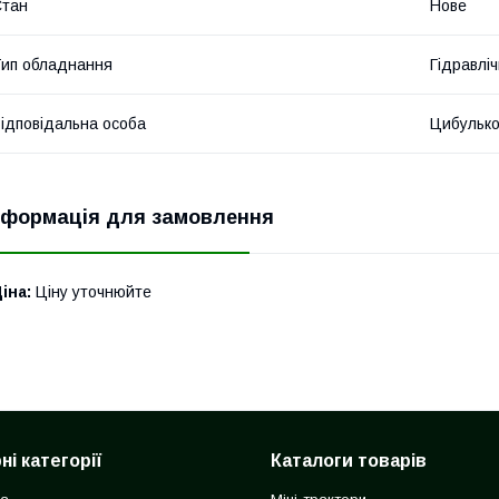
Стан
Нове
ип обладнання
Гідравліч
ідповідальна особа
Цибулько
нформація для замовлення
іна:
Ціну уточнюйте
і категорії
Каталоги товарів