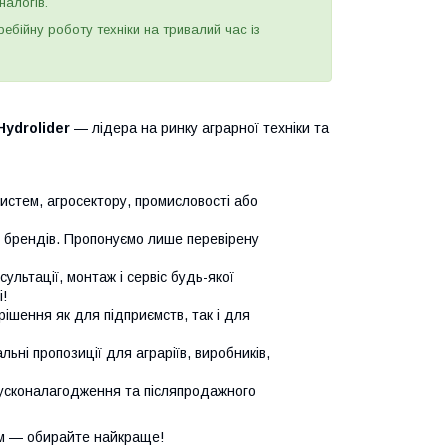
налогів.
бійну роботу техніки на тривалий час із
Hydrolider
— лідера на ринку аграрної техніки та
систем, агросектору, промисловості або
х брендів. Пропонуємо лише перевірену
сультації, монтаж і сервіс будь-якої
!
ішення як для підприємств, так і для
ьні пропозиції для аграріїв, виробників,
усконалагодження та післяпродажного
м — обирайте найкраще!