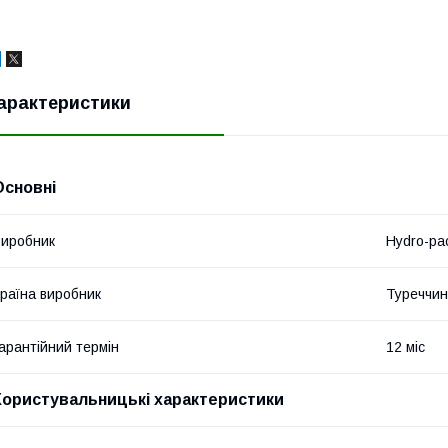
арактеристики
Основні
иробник
Hydro-pa
раїна виробник
Туреччи
арантійний термін
12 міс
Користувальницькі характеристики