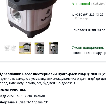
В наявності
Код:
20А(
+380 (67) 216-43-22
Київстар
Замовлення тільки з
повернення товару п
ідравлічний насос шестерневий Hydro-pack 20A(C)19X030 (20A
ідмінно взаємодіє з усіма видами змащувальних рідин і підійде для
еред яких комунальна, с/х, будівельно-дорожня.
арактеристика:
Код:
20A19X030 / 20C19X030
Обертання:
ліве "А" / праве "З"