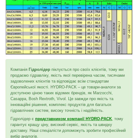
Компанія
Гідролідер
піклується про своїх клієнтів, тому ми
продаємо гідравліку, якість якої перевірена часом, тисячами
задоволених клієнтів та відповідає всім стандартам
Європейської якості. HYDRO-PACK – це товари-аналоги за
доступною ціною таких відомих брендів, як Marzocchi,
Casappa, Bosh Rextroth, Vivol. Це завжди про якість та
інноваційні рішення, комплекс продуктів для багатьох
гідравлічних систем, високу точність і надійність.
Гідролідер є
представником компанії HYDRO-PACK
, тому
гарантує кращу ціну, високий сервіс, якість та швидку
доставку. Наші спеціалісти допоможуть зробити професійний
вибір аналогів.