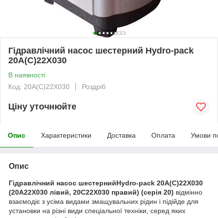
Гідравлічний насос шестерний Hydro-pack
20А(С)22X030
В наявності
Код: 20A(C)22X030
Роздріб
Ціну уточнюйте
Опис
Характеристики
Доставка
Оплата
Умови п
Опис
Гідравлічний насос шестернийHydro-pack 20A(C)22X030
(20A22X030 лівий, 20C22X030 правий) (серія 20)
відмінно
взаємодіє з усіма видами змащувальних рідин і підійде для
установки на різні види спеціальної техніки, серед яких