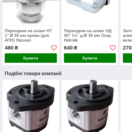
Перехідник на шланг НТ
Перехідник на шланг НД
Запч
1" Ø 38 мм пряма (для
90° 1¼” д Ø 38 мм Onay
алюм
АПН) Hiposan
Hidrolik
вісі
Maki
480
640
270
₴
₴
Купити
Купити
Подібні товари компанії