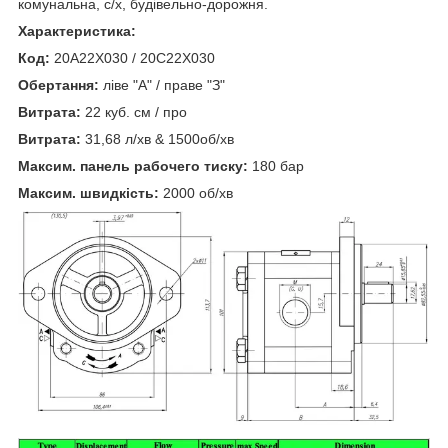
комунальна, с/х, будівельно-дорожня.
Характеристика:
Код:
20A22X030 / 20C22X030
Обертання:
ліве "А" / праве "З"
Витрата:
22 куб. см / про
Витрата:
31,68 л/хв & 1500об/хв
Максим. панель рабочего тиску:
180 бар
Максим. швидкість:
2000 об/хв