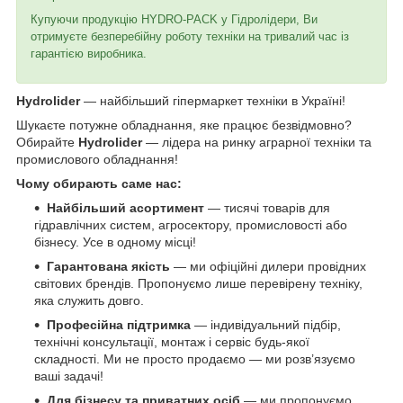
Купуючи продукцію HYDRO-PACK у Гідролідери, Ви
отримуєте безперебійну роботу техніки на тривалий час із
гарантією виробника.
Hydrolider
— найбільший гіпермаркет техніки в Україні!
Шукаєте потужне обладнання, яке працює безвідмовно?
Обирайте
Hydrolider
— лідера на ринку аграрної техніки та
промислового обладнання!
Чому обирають саме нас:
Найбільший асортимент
— тисячі товарів для
гідравлічних систем, агросектору, промисловості або
бізнесу. Усе в одному місці!
Гарантована якість
— ми офіційні дилери провідних
світових брендів. Пропонуємо лише перевірену техніку,
яка служить довго.
Професійна підтримка
— індивідуальний підбір,
технічні консультації, монтаж і сервіс будь-якої
складності. Ми не просто продаємо — ми розв’язуємо
ваші задачі!
Для бізнесу та приватних осіб
— ми пропонуємо