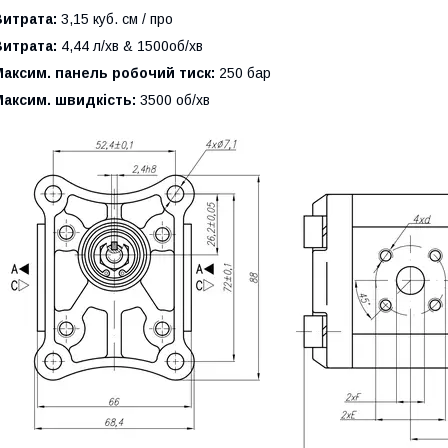
Витрата:
3,15 куб. см / про
Витрата:
4,44 л/хв & 1500об/хв
аксим. панель робочий тиск:
250 бар
аксим. швидкість:
3500 об/хв