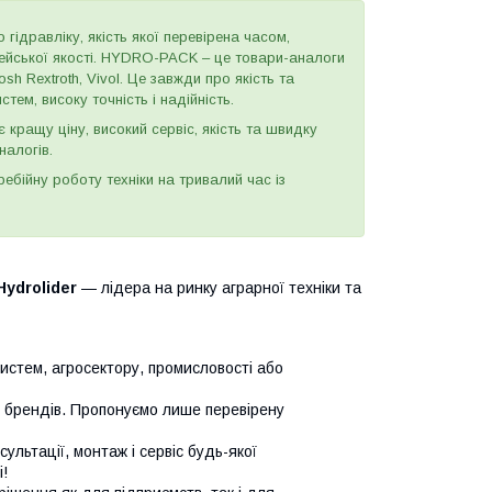
 гідравліку, якість якої перевірена часом,
пейської якості. HYDRO-PACK – це товари-аналоги
h Rextroth, Vivol. Це завжди про якість та
тем, високу точність і надійність.
є кращу ціну, високий сервіс, якість та швидку
налогів.
бійну роботу техніки на тривалий час із
Hydrolider
— лідера на ринку аграрної техніки та
систем, агросектору, промисловості або
х брендів. Пропонуємо лише перевірену
сультації, монтаж і сервіс будь-якої
!