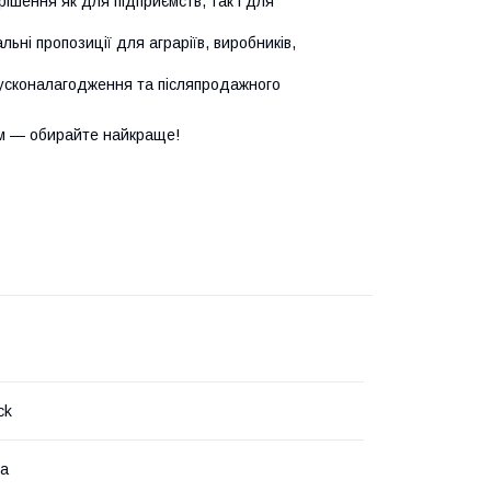
ішення як для підприємств, так і для
ьні пропозиції для аграріїв, виробників,
усконалагодження та післяпродажного
м — обирайте найкраще!
ck
на