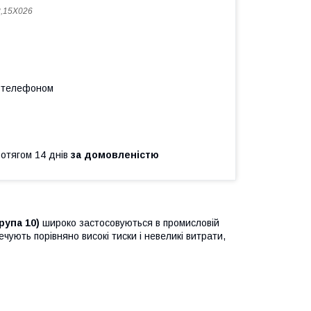
,15X026
а телефоном
ротягом 14 днів
за домовленістю
група 10)
широко застосовуються в промисловій
печують порівняно високі тиски і невеликі витрати,