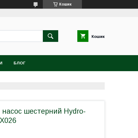
Кошик
Кошик
И
БЛОГ
й насос шестерний Hydro-
5X026