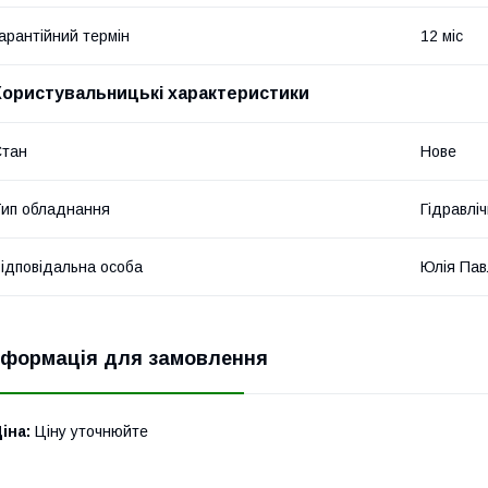
арантійний термін
12 міс
Користувальницькі характеристики
Стан
Нове
ип обладнання
Гідравліч
ідповідальна особа
Юлія Пав
нформація для замовлення
іна:
Ціну уточнюйте