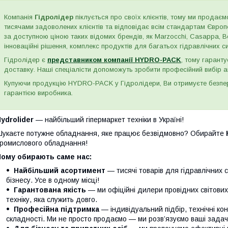
Компанія
Гідролідер
піклується про своїх клієнтів, тому ми продаємо
тисячами задоволених клієнтів та відповідає всім стандартам Євро
за доступною ціною таких відомих брендів, як Marzocchi, Casappa, Bos
інноваційні рішення, комплекс продуктів для багатьох гідравлічних сис
Гідролідер є
представником компанії HYDRO-PACK
, тому гаранту
доставку. Наші спеціалісти допоможуть зробити професійний вибір а
Купуючи продукцію HYDRO-PACK у Гідролідери, Ви отримуєте безпере
гарантією виробника.
ydrolider
— найбільший гіпермаркет техніки в Україні!
укаєте потужне обладнання, яке працює безвідмовно? Обирайте
ромислового обладнання!
Чому обирають саме нас:
Найбільший асортимент
— тисячі товарів для гідравлічних 
бізнесу. Усе в одному місці!
Гарантована якість
— ми офіційні дилери провідних світови
техніку, яка служить довго.
Професійна підтримка
— індивідуальний підбір, технічні кон
складності. Ми не просто продаємо — ми розв’язуємо ваші задачі