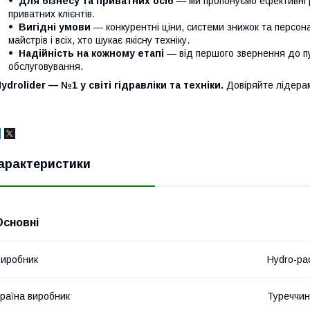
Для бізнесу та приватних осіб
— ми пропонуємо ефективні р
приватних клієнтів.
Вигідні умови
— конкурентні ціни, системи знижок та персонал
майстрів і всіх, хто шукає якісну техніку.
Надійність на кожному етапі
— від першого звернення до п
обслуговування.
ydrolider — №1 у світі гідравліки та техніки.
Довіряйте лідера
арактеристики
Основні
иробник
Hydro-pa
раїна виробник
Туреччи