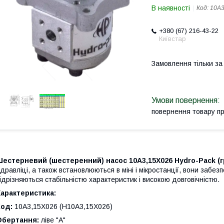
В наявності
Код:
10A3
+380 (67) 216-43-22
Київстар
Замовлення тільки з
повернення товару п
Шестерневий (шестеренний) насос 10A3,15X026 Hydro-Pack
(
ідравліці, а також встановлюються в міні і мікростанції, вони забез
ідрізняються стабільністю характеристик і високою довговічністю.
арактеристика:
Код:
10A3,15X026 (H10A3,15X026)
Обертання:
ліве "А"