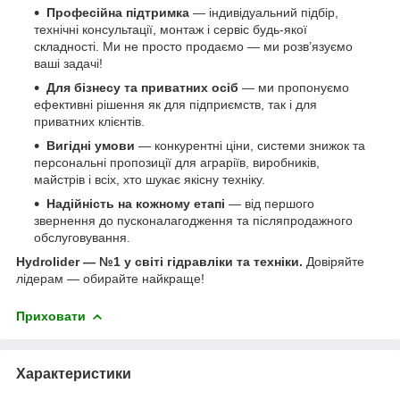
Професійна підтримка
— індивідуальний підбір,
технічні консультації, монтаж і сервіс будь-якої
складності. Ми не просто продаємо — ми розв’язуємо
ваші задачі!
Для бізнесу та приватних осіб
— ми пропонуємо
ефективні рішення як для підприємств, так і для
приватних клієнтів.
Вигідні умови
— конкурентні ціни, системи знижок та
персональні пропозиції для аграріїв, виробників,
майстрів і всіх, хто шукає якісну техніку.
Надійність на кожному етапі
— від першого
звернення до пусконалагодження та післяпродажного
обслуговування.
Hydrolider — №1 у світі гідравліки та техніки.
Довіряйте
лідерам — обирайте найкраще!
Приховати
Характеристики