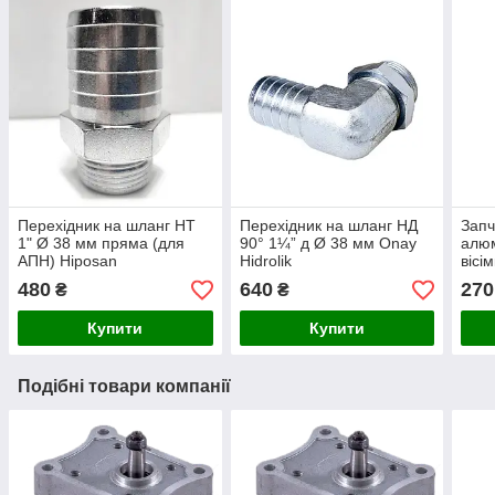
Перехідник на шланг НТ
Перехідник на шланг НД
Запч
1" Ø 38 мм пряма (для
90° 1¼” д Ø 38 мм Onay
алюм
АПН) Hiposan
Hidrolik
вісі
Maki
480
640
270
₴
₴
Купити
Купити
Подібні товари компанії