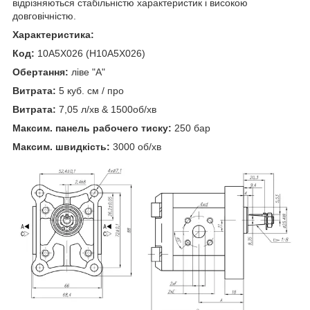
відрізняються стабільністю характеристик і високою
довговічністю.
Характеристика:
Код:
10A5X026 (H10A5X026)
Обертання:
ліве "А"
Витрата:
5 куб. см / про
Витрата:
7,05 л/хв & 1500об/хв
Максим. панель рабочего тиску:
250 бар
Максим. швидкість:
3000 об/хв