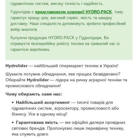
гідравлічних систем, високу точність і надійність.
Гідролідер є
представником компанії HYDRO-PACK
, тому
гарантує кращу ціну, високий сервіс, якість та швидку
доставку. Наші спеціалісти допоможуть зробити професійний
вибір аналогів.
Купуючи продукцію HYDRO-PACK у Гідролідери, Ви
отримуєте безперебійну роботу техніки на тривалий час із
гарантією виробника.
Hydrolider
— найбільший гіпермаркет техніки в Україні!
Шукаєте потужне обладнання, яке працює безвідмовно?
Обирайте
Hydrolider
— лідера на ринку аграрної техніки та
промислового обладнання!
Чому обирають саме нас:
Найбільший асортимент
— тисячі товарів для
гідравлічних систем, агросектору, промисловості або
бізнесу. Усе в одному місці!
Гарантована якість
— ми офіційні дилери провідних
світових брендів. Пропонуємо лише перевірену техніку,
яка служить довго.