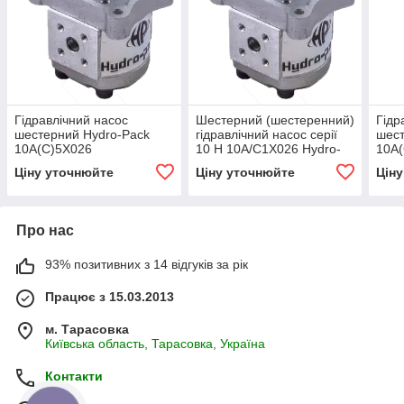
Гідравлічний насос
Шестерний (шестеренний)
Гідр
шестерний Hydro-Pack
гідравлічний насос серії
шест
10A(C)5X026
10 H 10A/C1X026 Hydro-
10A(
pack
Ціну уточнюйте
Ціну уточнюйте
Цін
Про нас
93% позитивних з 14 відгуків за рік
Працює з 15.03.2013
м. Тарасовка
Київська область, Тарасовка, Україна
Контакти