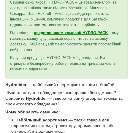
Європейської якості. HYDRO-PACK – це товари-аналоги за
доступною ціною таких відомих брендів, як Marzocchi,
Casappa, Bosh Rextroth, Vivol. Це завжди про якість та
інноваційні рішення, комплекс продуктів для багатьох
гідравлічних систем, високу точність і надійність.
Гідролідер є
представником компанії HYDRO-PACK
, тому
гарантує кращу ціну, високий сервіс, якість та швидку
доставку. Наші спеціалісти допоможуть зробити професійний
вибір аналогів.
Купуючи продукцію HYDRO-PACK у Гідролідери, Ви
отримуєте безперебійну роботу техніки на тривалий час із
гарантією виробника.
Hydrolider
— найбільший гіпермаркет техніки в Україні!
Шукаєте потужне обладнання, яке працює безвідмовно?
Обирайте
Hydrolider
— лідера на ринку аграрної техніки та
промислового обладнання!
Чому обирають саме нас:
Найбільший асортимент
— тисячі товарів для
гідравлічних систем, агросектору, промисловості або
бізнесу. Усе в одному місці!