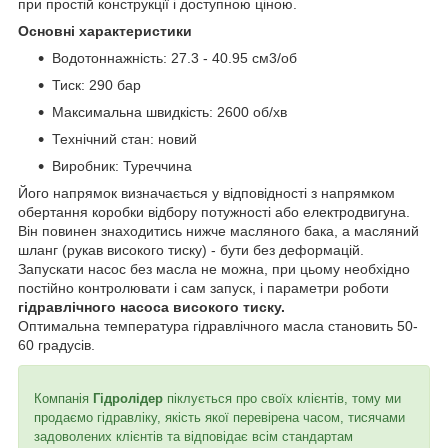
при простій конструкції і доступною ціною.
Основні характеристики
Водотоннажність: 27.3 - 40.95 см3/об
Тиск: 290 бар
Максимальна швидкість: 2600 об/хв
Технічний стан: новий
Виробник: Туреччина
Його напрямок визначається у відповідності з напрямком
обертання коробки відбору потужності або електродвигуна.
Він повинен знаходитись нижче масляного бака, а масляний
шланг (рукав високого тиску) - бути без деформацій.
Запускати насос без масла не можна, при цьому необхідно
постійно контролювати і сам запуск, і параметри роботи
гідравлічного насоса високого тиску.
Оптимальна температура гідравлічного масла становить 50-
60 градусів.
Компанія
Гідролідер
піклується про своїх клієнтів, тому ми
продаємо гідравліку, якість якої перевірена часом, тисячами
задоволених клієнтів та відповідає всім стандартам