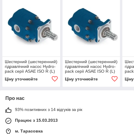
Шестерний (шестеренний)
Шестерний (шестеренний)
Шест
гідравлічний насос Hydro-
гідравлічний насос Hydro-
гідр
pack серії ASAE ISO R (L)
pack серії ASAE ISO R (L)
pack
EHASS-43
EHASS-125
(L;R
Ціну уточнюйте
Ціну уточнюйте
Цін
Про нас
93% позитивних з 14 відгуків за рік
Працює з 15.03.2013
м. Тарасовка