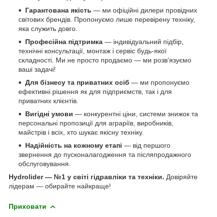
Гарантована якість
— ми офіційні дилери провідних
світових брендів. Пропонуємо лише перевірену техніку,
яка служить довго.
Професійна підтримка
— індивідуальний підбір,
технічні консультації, монтаж і сервіс будь-якої
складності. Ми не просто продаємо — ми розв’язуємо
ваші задачі!
Для бізнесу та приватних осіб
— ми пропонуємо
ефективні рішення як для підприємств, так і для
приватних клієнтів.
Вигідні умови
— конкурентні ціни, системи знижок та
персональні пропозиції для аграріїв, виробників,
майстрів і всіх, хто шукає якісну техніку.
Надійність на кожному етапі
— від першого
звернення до пусконалагодження та післяпродажного
обслуговування.
Hydrolider — №1 у світі гідравліки та техніки.
Довіряйте
лідерам — обирайте найкраще!
Приховати