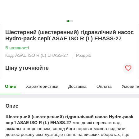
Шестерний (шестеренний) гідравлічний насос
Hydro-pack серії ASAE ISO R (L) EHASS-27
В наявності
Код: ASAE ISO R (L) EHASS-27
Роздріб
Ціну уточнюйте
Опис
Характеристики
Доставка
Оплата
Умови п
Опис
Шестерний (шестеренний) гідравлічний насос Hydro-pack
серії ASAE ISO R (L) EHASS-27
має деякі переваги над
аксіально-поршневим, серед його переваг можна виділити
довгострокову експлуатацію навіть на високих оборотах, і це