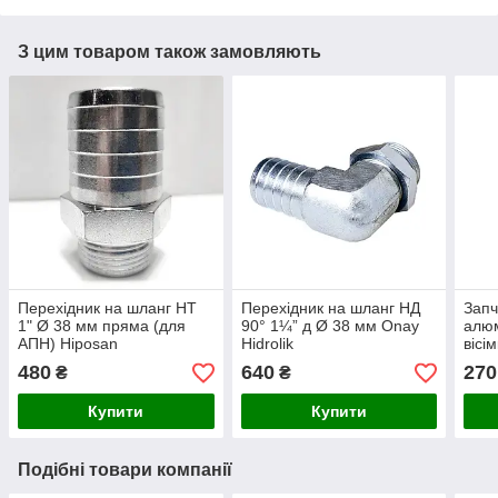
З цим товаром також замовляють
Перехідник на шланг НТ
Перехідник на шланг НД
Запч
1" Ø 38 мм пряма (для
90° 1¼” д Ø 38 мм Onay
алюм
АПН) Hiposan
Hidrolik
вісі
Maki
480
640
270
₴
₴
Купити
Купити
Подібні товари компанії