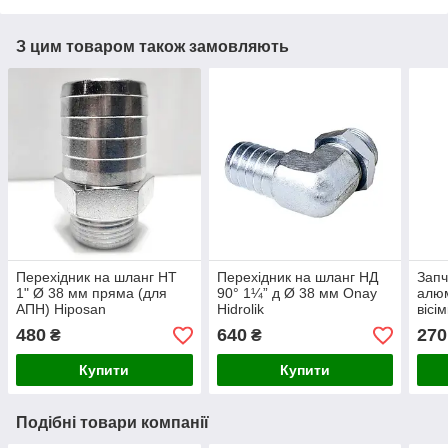
З цим товаром також замовляють
Перехідник на шланг НТ
Перехідник на шланг НД
Запч
1" Ø 38 мм пряма (для
90° 1¼” д Ø 38 мм Onay
алюм
АПН) Hiposan
Hidrolik
вісі
Maki
480
640
270
₴
₴
Купити
Купити
Подібні товари компанії