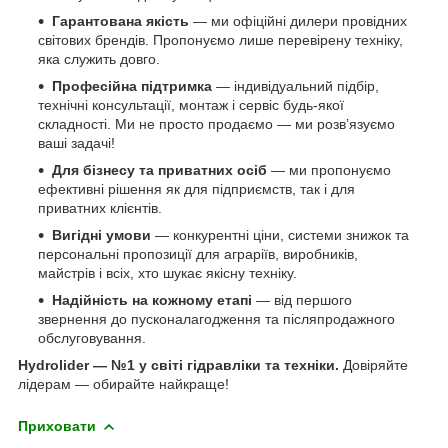
Гарантована якість
— ми офіційні дилери провідних
світових брендів. Пропонуємо лише перевірену техніку,
яка служить довго.
Професійна підтримка
— індивідуальний підбір,
технічні консультації, монтаж і сервіс будь-якої
складності. Ми не просто продаємо — ми розв’язуємо
ваші задачі!
Для бізнесу та приватних осіб
— ми пропонуємо
ефективні рішення як для підприємств, так і для
приватних клієнтів.
Вигідні умови
— конкурентні ціни, системи знижок та
персональні пропозиції для аграріїв, виробників,
майстрів і всіх, хто шукає якісну техніку.
Надійність на кожному етапі
— від першого
звернення до пусконалагодження та післяпродажного
обслуговування.
Hydrolider — №1 у світі гідравліки та техніки.
Довіряйте
лідерам — обирайте найкраще!
Приховати