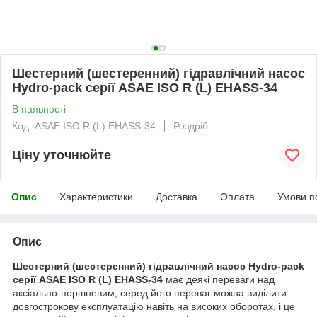
Шестерний (шестеренний) гідравлічний насос
Hydro-pack серії ASAE ISO R (L) EHASS-34
В наявності
Код: ASAE ISO R (L) EHASS-34
Роздріб
Ціну уточнюйте
Опис
Характеристики
Доставка
Оплата
Умови п
Опис
Шестерний (шестеренний) гідравлічний насос Hydro-pack
серії ASAE ISO R (L) EHASS-34
має деякі переваги над
аксіально-поршневим, серед його переваг можна виділити
довгострокову експлуатацію навіть на високих оборотах, і це