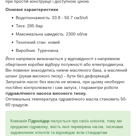
при простій конструкції і доступною ціною.
Основні характеристики
Водотоннажність: 33.8 - 50.7 см3/об
Тиск: 285 бар
Максимальна швидкість: 2300 об/хв
Технічний стан: новий
Виробник: Туреччина
Його напрямок визначається у відповідності з напрямком
обертання коробки відбору потужності або електродвигуна.
Він повинен знаходитись нижче масляного бака, а масляний
шланг (рукав високого тиску) - бути без деформацій.
Запускати насос без масла не можна, при цьому необхідно
постійно контролювати і сам запуск, і параметри роботи
гідравлічного насоса високого тиску.
Оптимальна температура гідравлічного масла становить 50-
60 градусів.
Компанія
Гідролідер
піклується про своїх клієнтів, тому ми
продаємо гідравліку, якість якої перевірена часом, тисячами
задоволених клієнтів та відповідає всім стандартам