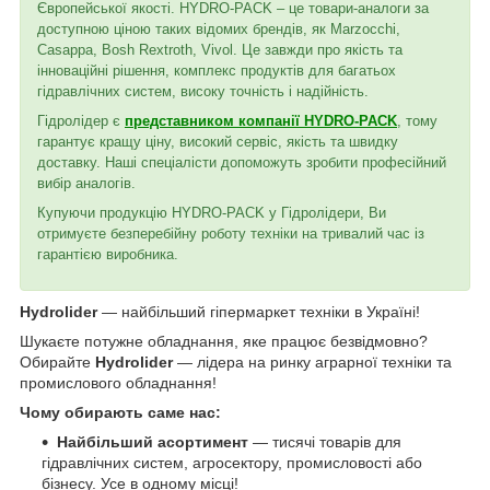
Європейської якості. HYDRO-PACK – це товари-аналоги за
доступною ціною таких відомих брендів, як Marzocchi,
Casappa, Bosh Rextroth, Vivol. Це завжди про якість та
інноваційні рішення, комплекс продуктів для багатьох
гідравлічних систем, високу точність і надійність.
Гідролідер є
представником компанії HYDRO-PACK
, тому
гарантує кращу ціну, високий сервіс, якість та швидку
доставку. Наші спеціалісти допоможуть зробити професійний
вибір аналогів.
Купуючи продукцію HYDRO-PACK у Гідролідери, Ви
отримуєте безперебійну роботу техніки на тривалий час із
гарантією виробника.
Hydrolider
— найбільший гіпермаркет техніки в Україні!
Шукаєте потужне обладнання, яке працює безвідмовно?
Обирайте
Hydrolider
— лідера на ринку аграрної техніки та
промислового обладнання!
Чому обирають саме нас:
Найбільший асортимент
— тисячі товарів для
гідравлічних систем, агросектору, промисловості або
бізнесу. Усе в одному місці!