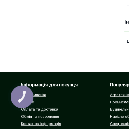
І
Ц
Інформація для покупця
Популярн
Про компанію
Агротехні
Відгуки
Промисло
Оплата та доставка
Будівельн
Обмін та повернення
Навісне о
Контактна інформація
Спецтехнік