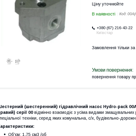
Ціну уточнюйте
В наявності
Код:
00A(
+380 (67) 216-43-22
Київстар
Замовлення тільки з
повернення товару п
естерний (шестеренний) гідравлічний насос Hydro-pack 00A(
равий) серії 00
відмінно взаємодіє з усіма видами змащувальних р
пеціальної техніки, серед яких комунальна, с/х, будівельно-дорожн
Характеристики:
Об'єм: 1,75 см3 /об