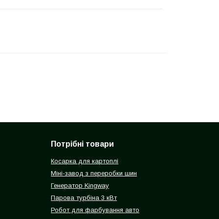
Потрібні товари
Косарка для картоплі
Міні-завод з переробки шин
Генератор Kingway
Парова турбіна 3 кВт
Робот для фарбування авто