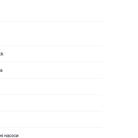
ck
на
ні насоси