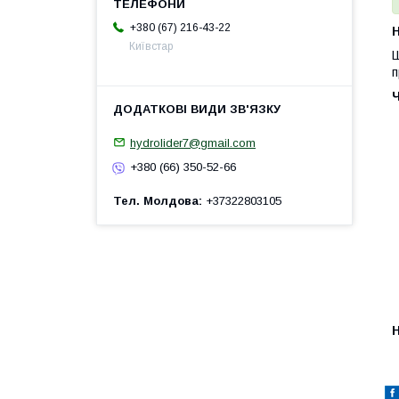
+380 (67) 216-43-22
H
Київстар
Ш
п
hydrolider7@gmail.com
+380 (66) 350-52-66
Тел. Молдова
+37322803105
H