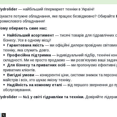
ydrolider
— найбільший гіпермаркет техніки в Україні!
укаєте потужне обладнання, яке працює безвідмовно? Обирайте
ромислового обладнання!
Чому обирають саме нас:
Найбільший асортимент
— тисячі товарів для гідравлічних 
бізнесу. Усе в одному місці!
Гарантована якість
— ми офіційні дилери провідних світови
техніку, яка служить довго.
Професійна підтримка
— індивідуальний підбір, технічні кон
складності. Ми не просто продаємо — ми розв’язуємо ваші задачі
Для бізнесу та приватних осіб
— ми пропонуємо ефективні р
приватних клієнтів.
Вигідні умови
— конкурентні ціни, системи знижок та персонал
майстрів і всіх, хто шукає якісну техніку.
Надійність на кожному етапі
— від першого звернення до п
обслуговування.
ydrolider — №1 у світі гідравліки та техніки.
Довіряйте лідера