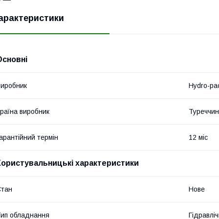
арактеристики
Основні
иробник
Hydro-pa
раїна виробник
Туреччи
арантійний термін
12 міс
Користувальницькі характеристики
Стан
Нове
ип обладнання
Гідравліч