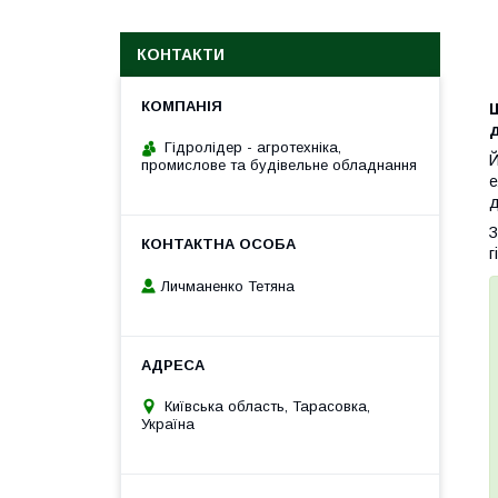
КОНТАКТИ
д
Гідролідер - агротехніка,
Й
промислове та будівельне обладнання
е
д
З
г
Личманенко Тетяна
Київська область, Тарасовка,
Україна