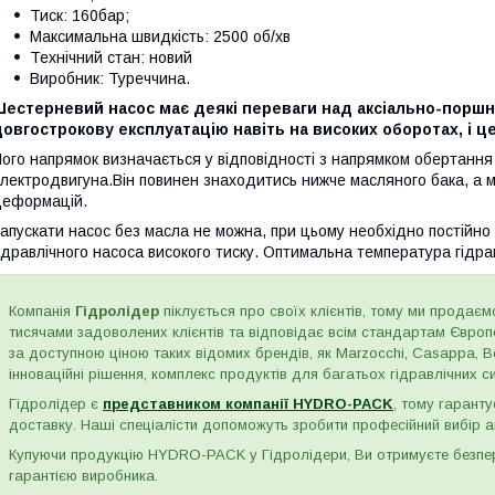
Тиск: 160бар;
Максимальна швидкість: 2500 об/хв
Технічний стан: новий
Виробник: Туреччина.
Шестерневий насос має деякі переваги над аксіально-поршн
овгострокову експлуатацію навіть на високих оборотах, і це
ого напрямок визначається у відповідності з напрямком обертання
лектродвигуна.Він повинен знаходитись нижче масляного бака, а ма
еформацій.
апускати насос без масла не можна, при цьому необхідно постійно 
ідравлічного насоса високого тиску. Оптимальна температура гідра
Компанія
Гідролідер
піклується про своїх клієнтів, тому ми продаємо
тисячами задоволених клієнтів та відповідає всім стандартам Євро
за доступною ціною таких відомих брендів, як Marzocchi, Casappa, Bos
інноваційні рішення, комплекс продуктів для багатьох гідравлічних сис
Гідролідер є
представником компанії HYDRO-PACK
, тому гаранту
доставку. Наші спеціалісти допоможуть зробити професійний вибір а
Купуючи продукцію HYDRO-PACK у Гідролідери, Ви отримуєте безпере
гарантією виробника.