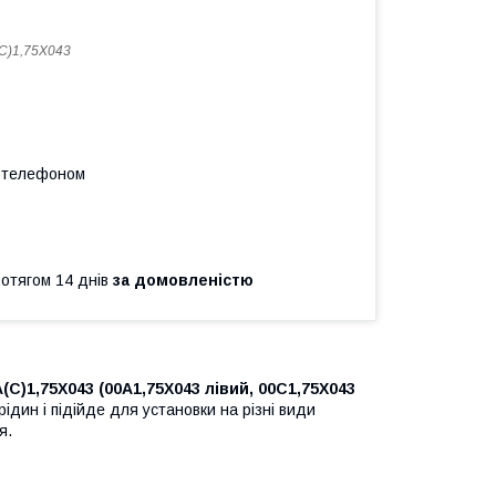
C)1,75X043
а телефоном
ротягом 14 днів
за домовленістю
C)1,75X043 (00A1,75X043 лівий, 00C1,75X043
ідин і підійде для установки на різні види
я.