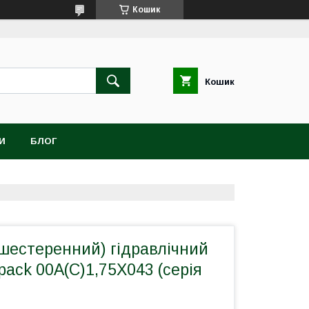
Кошик
Кошик
И
БЛОГ
шестеренний) гідравлічний
pack 00A(C)1,75X043 (серія