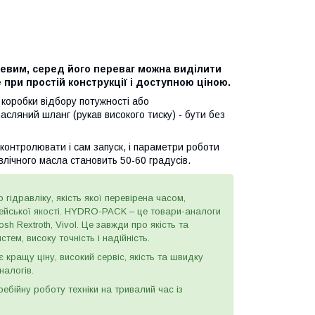
евим, серед його переваг можна виділити
 при простій конструкції і доступною ціною.
 коробки відбору потужності або
сляний шланг (рукав високого тиску) - бути без
контролювати і сам запуск, і параметри роботи
влічного масла становить 50-60 градусів.
 гідравліку, якість якої перевірена часом,
пейської якості. HYDRO-PACK – це товари-аналоги
h Rextroth, Vivol. Це завжди про якість та
тем, високу точність і надійність.
є кращу ціну, високий сервіс, якість та швидку
налогів.
бійну роботу техніки на тривалий час із