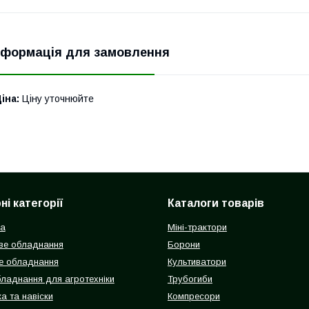
нформація для замовлення
іна:
Ціну уточнюйте
і категорії
Каталоги товарів
ка
Міні-трактори
ве обладнання
Борони
е обладнання
Культиватори
бладнання для агротехніки
Трубогиби
а та навіски
Компресори