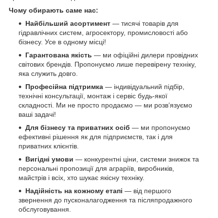
Чому обирають саме нас:
Найбільший асортимент
— тисячі товарів для
гідравлічних систем, агросектору, промисловості або
бізнесу. Усе в одному місці!
Гарантована якість
— ми офіційні дилери провідних
світових брендів. Пропонуємо лише перевірену техніку,
яка служить довго.
Професійна підтримка
— індивідуальний підбір,
технічні консультації, монтаж і сервіс будь-якої
складності. Ми не просто продаємо — ми розв’язуємо
ваші задачі!
Для бізнесу та приватних осіб
— ми пропонуємо
ефективні рішення як для підприємств, так і для
приватних клієнтів.
Вигідні умови
— конкурентні ціни, системи знижок та
персональні пропозиції для аграріїв, виробників,
майстрів і всіх, хто шукає якісну техніку.
Надійність на кожному етапі
— від першого
звернення до пусконалагодження та післяпродажного
обслуговування.