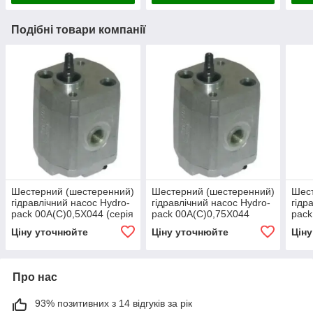
Подібні товари компанії
Шестерний (шестеренний)
Шестерний (шестеренний)
Шест
гідравлічний насос Hydro-
гідравлічний насос Hydro-
гідр
pack 00A(C)0,5X044 (серія
pack 00A(C)0,75X044
pack
00)
(серія 00)
(сер
Ціну уточнюйте
Ціну уточнюйте
Цін
Про нас
93% позитивних з 14 відгуків за рік