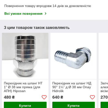
Повернення товару впродовж 14 днів за домовленістю
Всі умови повернення
З цим товаром також замовляють
Перехідник на шланг НТ
Перехідник на шланг НД
Запч
1" Ø 38 мм пряма (для
90° 1¼” д Ø 38 мм Onay
алюм
АПН) Hiposan
Hidrolik
вісі
Maki
480
640
270
₴
₴
Купити
Купити