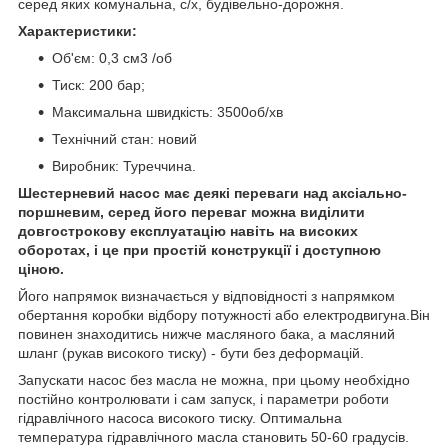
серед яких комунальна, с/х, будівельно-дорожня.
Характеристики:
Об'єм: 0,3 см3 /об
Тиск: 200 бар;
Максимальна швидкість: 3500об/хв
Технічний стан: новий
Виробник: Туреччина.
Шестерневий насос має деякі переваги над аксіально-
поршневим, серед його переваг можна виділити
довгострокову експлуатацію навіть на високих
оборотах, і це при простій конструкції і доступною
ціною.
Його напрямок визначається у відповідності з напрямком
обертання коробки відбору потужності або електродвигуна.Він
повинен знаходитись нижче масляного бака, а масляний
шланг (рукав високого тиску) - бути без деформацій.
Запускати насос без масла не можна, при цьому необхідно
постійно контролювати і сам запуск, і параметри роботи
гідравлічного насоса високого тиску. Оптимальна
температура гідравлічного масла становить 50-60 градусів.