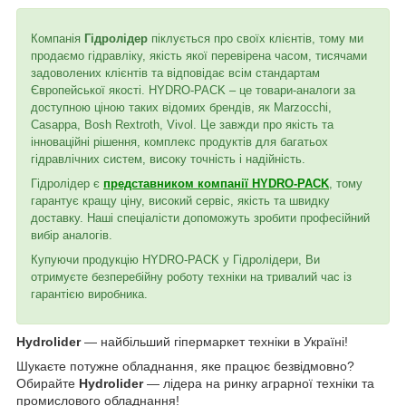
Компанія
Гідролідер
піклується про своїх клієнтів, тому ми
продаємо гідравліку, якість якої перевірена часом, тисячами
задоволених клієнтів та відповідає всім стандартам
Європейської якості. HYDRO-PACK – це товари-аналоги за
доступною ціною таких відомих брендів, як Marzocchi,
Casappa, Bosh Rextroth, Vivol. Це завжди про якість та
інноваційні рішення, комплекс продуктів для багатьох
гідравлічних систем, високу точність і надійність.
Гідролідер є
представником компанії HYDRO-PACK
, тому
гарантує кращу ціну, високий сервіс, якість та швидку
доставку. Наші спеціалісти допоможуть зробити професійний
вибір аналогів.
Купуючи продукцію HYDRO-PACK у Гідролідери, Ви
отримуєте безперебійну роботу техніки на тривалий час із
гарантією виробника.
Hydrolider
— найбільший гіпермаркет техніки в Україні!
Шукаєте потужне обладнання, яке працює безвідмовно?
Обирайте
Hydrolider
— лідера на ринку аграрної техніки та
промислового обладнання!