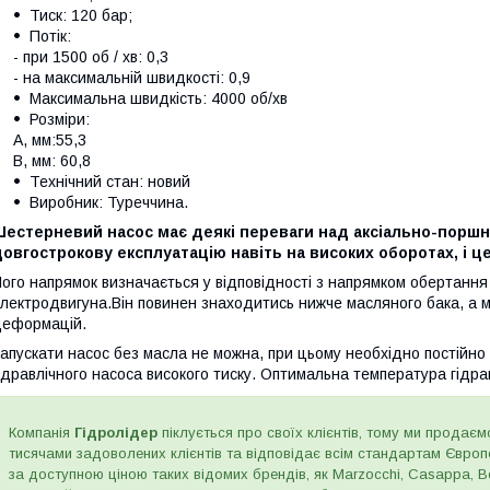
Тиск: 120 бар;
Потік:
- при 1500 об / хв: 0,3
- на максимальній швидкості: 0,9
Максимальна швидкість: 4000 об/хв
Розміри:
A, мм:55,3
B, мм: 60,8
Технічний стан: новий
Виробник: Туреччина.
Шестерневий насос має деякі переваги над аксіально-поршн
овгострокову експлуатацію навіть на високих оборотах, і це
ого напрямок визначається у відповідності з напрямком обертання
лектродвигуна.Він повинен знаходитись нижче масляного бака, а ма
еформацій.
апускати насос без масла не можна, при цьому необхідно постійно 
ідравлічного насоса високого тиску. Оптимальна температура гідра
Компанія
Гідролідер
піклується про своїх клієнтів, тому ми продаємо
тисячами задоволених клієнтів та відповідає всім стандартам Євро
за доступною ціною таких відомих брендів, як Marzocchi, Casappa, Bos