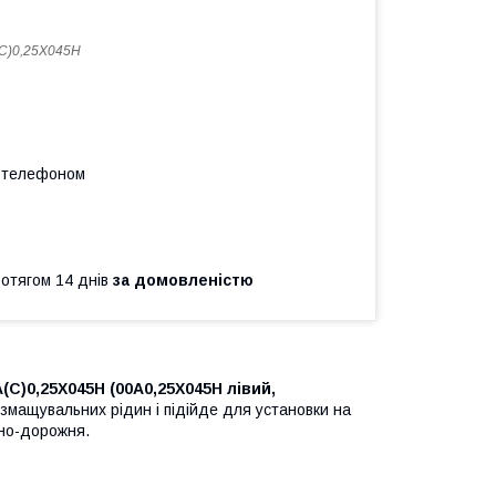
C)0,25X045H
а телефоном
ротягом 14 днів
за домовленістю
C)0,25X045H (00A0,25X045H лівий,
 змащувальних рідин і підійде для установки на
ьно-дорожня.