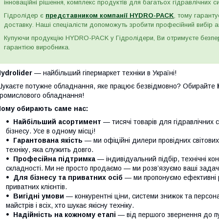
інноваційні рішення, комплекс продуктів для багатьох гідравлічних сис
Гідролідер є
представником компанії HYDRO-PACK
, тому гаранту
доставку. Наші спеціалісти допоможуть зробити професійний вибір а
Купуючи продукцію HYDRO-PACK у Гідролідери, Ви отримуєте безпере
гарантією виробника.
ydrolider
— найбільший гіпермаркет техніки в Україні!
укаєте потужне обладнання, яке працює безвідмовно? Обирайте
ромислового обладнання!
Чому обирають саме нас:
Найбільший асортимент
— тисячі товарів для гідравлічних 
бізнесу. Усе в одному місці!
Гарантована якість
— ми офіційні дилери провідних світови
техніку, яка служить довго.
Професійна підтримка
— індивідуальний підбір, технічні кон
складності. Ми не просто продаємо — ми розв’язуємо ваші задачі
Для бізнесу та приватних осіб
— ми пропонуємо ефективні р
приватних клієнтів.
Вигідні умови
— конкурентні ціни, системи знижок та персонал
майстрів і всіх, хто шукає якісну техніку.
Надійність на кожному етапі
— від першого звернення до п