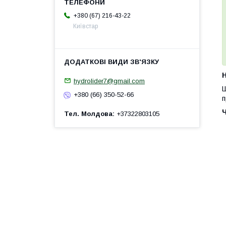
+380 (67) 216-43-22
Київстар
H
hydrolider7@gmail.com
Ш
+380 (66) 350-52-66
п
Тел. Молдова
+37322803105