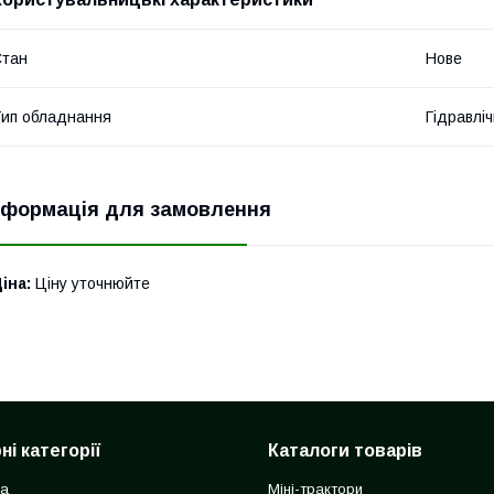
Стан
Нове
ип обладнання
Гідравліч
нформація для замовлення
іна:
Ціну уточнюйте
і категорії
Каталоги товарів
ка
Міні-трактори