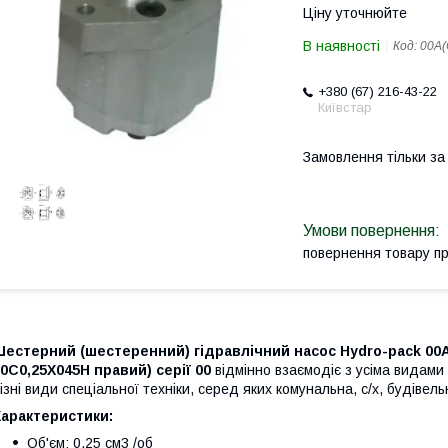
Ціну уточнюйте
В наявності
Код:
00A(
+380 (67) 216-43-22
Київстар
Замовлення тільки з
повернення товару п
естерний (шестеренний) гідравлічний насос Hydro-pack 00A(
0С0,25X045H правий) серії 00
відмінно взаємодіє з усіма видами
ізні види спеціальної техніки, серед яких комунальна, с/х, будівел
Характеристики:
Об'єм: 0,25 см3 /об