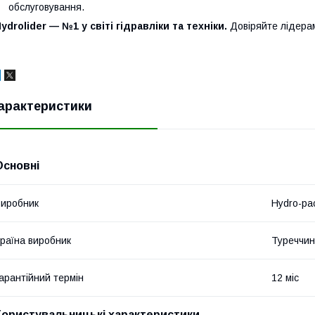
обслуговування.
ydrolider — №1 у світі гідравліки та техніки.
Довіряйте лідера
арактеристики
Основні
иробник
Hydro-pa
раїна виробник
Туреччи
арантійний термін
12 міс
Користувальницькі характеристики