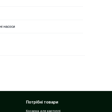
ні насоси
Потрібні товари
Косарка для картоплі