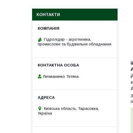
КОНТАКТИ
Гідролідер - агротехніка,
промислове та будівельне обладнання
д
Личманенко Тетяна
Й
е
д
З
г
Київська область, Тарасовка,
Україна