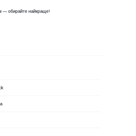
м — обирайте найкраще!
ck
на