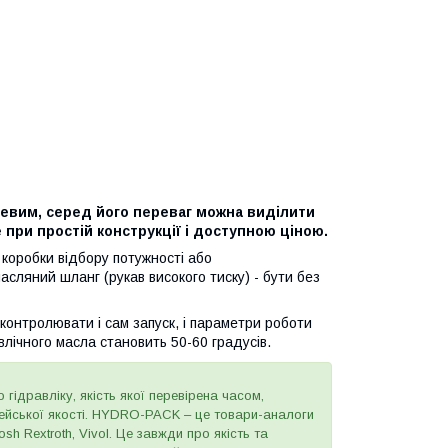
евим, серед його переваг можна виділити
 при простій конструкції і доступною ціною.
 коробки відбору потужності або
сляний шланг (рукав високого тиску) - бути без
контролювати і сам запуск, і параметри роботи
влічного масла становить 50-60 градусів.
 гідравліку, якість якої перевірена часом,
пейської якості. HYDRO-PACK – це товари-аналоги
h Rextroth, Vivol. Це завжди про якість та