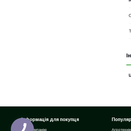
Т
І
Ц
Інформація для покупця
Популярн
Про компанію
Агротехні