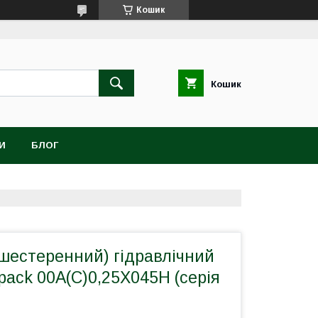
Кошик
Кошик
И
БЛОГ
шестеренний) гідравлічний
pack 00A(C)0,25X045H (серія