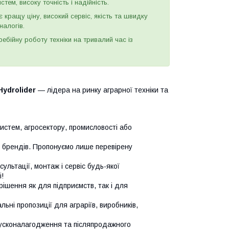
тем, високу точність і надійність.
є кращу ціну, високий сервіс, якість та швидку
налогів.
бійну роботу техніки на тривалий час із
Hydrolider
— лідера на ринку аграрної техніки та
систем, агросектору, промисловості або
х брендів. Пропонуємо лише перевірену
сультації, монтаж і сервіс будь-якої
!
ішення як для підприємств, так і для
ьні пропозиції для аграріїв, виробників,
усконалагодження та післяпродажного