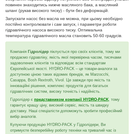
повинен знаходитись нижче масляного бака, а масляний
шланг (рукав високого тиску) - бути без деформацій.
Запускати насос без масла не можна, при цьому необхідно
постійно контролювати і сам запуск, і параметри роботи
гідравлічного насоса високого тиску. Оптимальна
температура гідравлічного масла становить 50-60 градусів.
Компанія
Гідролідер
піклується про своїх клієнтів, тому ми
продаємо гідравліку, якість якої перевірена часом, тисячами
задоволених клієнтів та відповідає всім стандартам
Європейської якості. HYDRO-PACK – це товари-аналоги за
доступною ціною таких відомих брендів, як Marzocchi,
Casappa, Bosh Rextroth, Vivol. Це завжди про якість та
інноваційні рішення, комплекс продуктів для багатьох
гідравлічних систем, високу точність і надійність.
Гідролідер є
представником компанії HYDRO-PACK
, тому
гарантує кращу ціну, високий сервіс, якість та швидку
доставку. Наші спеціалісти допоможуть зробити професійний
вибір аналогів.
Купуючи продукцію HYDRO-PACK у Гідролідери, Ви
отримуєте безперебійну роботу техніки на тривалий час із