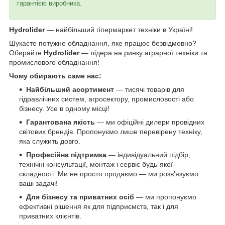
гарантією виробника.
Hydrolider
— найбільший гіпермаркет техніки в Україні!
Шукаєте потужне обладнання, яке працює безвідмовно?
Обирайте
Hydrolider
— лідера на ринку аграрної техніки та
промислового обладнання!
Чому обирають саме нас:
Найбільший асортимент
— тисячі товарів для
гідравлічних систем, агросектору, промисловості або
бізнесу. Усе в одному місці!
Гарантована якість
— ми офіційні дилери провідних
світових брендів. Пропонуємо лише перевірену техніку,
яка служить довго.
Професійна підтримка
— індивідуальний підбір,
технічні консультації, монтаж і сервіс будь-якої
складності. Ми не просто продаємо — ми розв’язуємо
ваші задачі!
Для бізнесу та приватних осіб
— ми пропонуємо
ефективні рішення як для підприємств, так і для
приватних клієнтів.