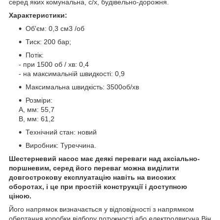
серед яких комунальна, с/х, будівельно-дорожня.
Характеристики:
Об'єм: 0,3 см3 /об
Тиск: 200 бар;
Потік:
- при 1500 об / хв: 0,4
- на максимальній швидкості: 0,9
Максимальна швидкість: 3500об/хв
Розміри:
A, мм: 55,7
B, мм: 61,2
Технічний стан: новий
Виробник: Туреччина.
Шестерневий насос має деякі переваги над аксіально-
поршневим, серед його переваг можна виділити
довгострокову експлуатацію навіть на високих
оборотах, і це при простій конструкції і доступною
ціною.
Його напрямок визначається у відповідності з напрямком
обертання коробки відбору потужності або електродвигуна.Він