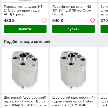
Перехідник на шланг НТ
Перехідник на шланг НД
Запч
1" Ø 38 мм пряма (для
90° 1¼” д Ø 38 мм Onay
алюм
АПН) Hiposan
Hidrolik
вісі
Maki
480
640
270
₴
₴
Купити
Купити
Подібні товари компанії
Шестерний (шестеренний)
Шестерний (шестеренний)
Шест
гідравлічний насос Hydro-
гідравлічний насос Hydro-
гідр
pack 00A(C)1,5X046 (серія
pack 00A(C)1,75X046
pack