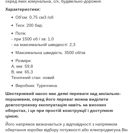
серед яких комунальна, с/х, будівельно-дорожня.
Характеристики:
Об'єм: 0,75 см3 /об
Тиск: 200 бар;
Потік:
- при 1500 об / хв: 1,0
- на максимальній швидкості: 2,3
Максимальна швидкість: 3500 об/хв
Розміри:
A, мм: 59,8
B, мм: 65,3
Технічний стан: новий
Виробник: Туреччина.
Шестерневий насос має деякі переваги над аксіально-
поршневим, серед його переваг можна виділити
довгострокову експлуатацію навіть на високих
оборотах, і це при простій конструкції і доступною
ціною.
Його напрямок визначається у відповідності з напрямком
обертання коробки відбору потужності або електродвигуна.Він