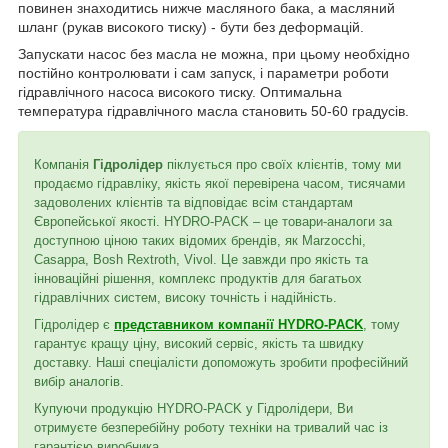
повинен знаходитись нижче масляного бака, а масляний
шланг (рукав високого тиску) - бути без деформацій.
Запускати насос без масла не можна, при цьому необхідно
постійно контролювати і сам запуск, і параметри роботи
гідравлічного насоса високого тиску. Оптимальна
температура гідравлічного масла становить 50-60 градусів.
Компанія
Гідролідер
піклується про своїх клієнтів, тому ми
продаємо гідравліку, якість якої перевірена часом, тисячами
задоволених клієнтів та відповідає всім стандартам
Європейської якості. HYDRO-PACK – це товари-аналоги за
доступною ціною таких відомих брендів, як Marzocchi,
Casappa, Bosh Rextroth, Vivol. Це завжди про якість та
інноваційні рішення, комплекс продуктів для багатьох
гідравлічних систем, високу точність і надійність.
Гідролідер є
представником компанії HYDRO-PACK
, тому
гарантує кращу ціну, високий сервіс, якість та швидку
доставку. Наші спеціалісти допоможуть зробити професійний
вибір аналогів.
Купуючи продукцію HYDRO-PACK у Гідролідери, Ви
отримуєте безперебійну роботу техніки на тривалий час із
гарантією виробника.