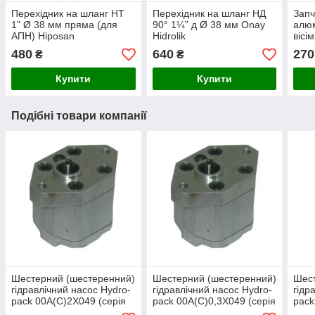
Перехідник на шланг НТ
Перехідник на шланг НД
Запч
1" Ø 38 мм пряма (для
90° 1¼” д Ø 38 мм Onay
алюм
АПН) Hiposan
Hidrolik
вісі
Maki
480
640
270
₴
₴
Купити
Купити
Подібні товари компанії
Шестерний (шестеренний)
Шестерний (шестеренний)
Шест
гідравлічний насос Hydro-
гідравлічний насос Hydro-
гідр
pack 00A(C)2X049 (серія
pack 00A(C)0,3X049 (серія
pack
00)
00)
00)