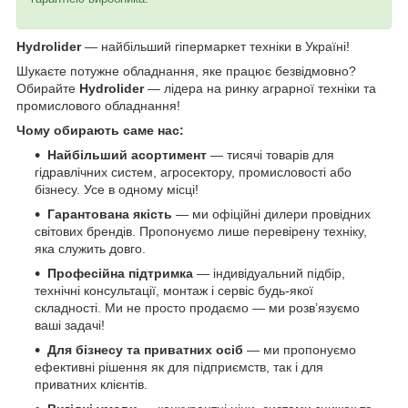
Hydrolider
— найбільший гіпермаркет техніки в Україні!
Шукаєте потужне обладнання, яке працює безвідмовно?
Обирайте
Hydrolider
— лідера на ринку аграрної техніки та
промислового обладнання!
Чому обирають саме нас:
Найбільший асортимент
— тисячі товарів для
гідравлічних систем, агросектору, промисловості або
бізнесу. Усе в одному місці!
Гарантована якість
— ми офіційні дилери провідних
світових брендів. Пропонуємо лише перевірену техніку,
яка служить довго.
Професійна підтримка
— індивідуальний підбір,
технічні консультації, монтаж і сервіс будь-якої
складності. Ми не просто продаємо — ми розв’язуємо
ваші задачі!
Для бізнесу та приватних осіб
— ми пропонуємо
ефективні рішення як для підприємств, так і для
приватних клієнтів.