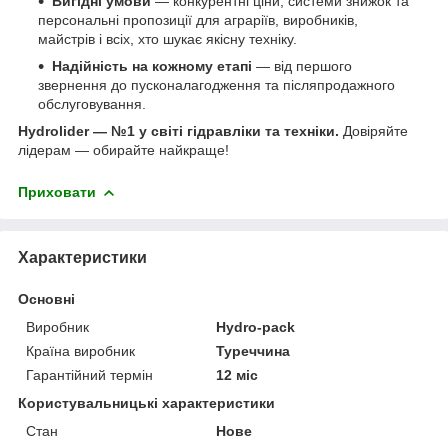
Вигідні умови
— конкурентні ціни, системи знижок та
персональні пропозиції для аграріїв, виробників,
майстрів і всіх, хто шукає якісну техніку.
Надійність на кожному етапі
— від першого
звернення до пусконалагодження та післяпродажного
обслуговування.
Hydrolider — №1 у світі гідравліки та техніки.
Довіряйте
лідерам — обирайте найкраще!
Приховати
Характеристики
Основні
Виробник
Hydro-pack
Країна виробник
Туреччина
Гарантійний термін
12 міс
Користувальницькі характеристики
Стан
Нове