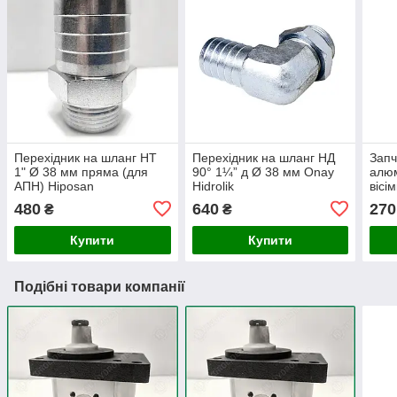
Перехідник на шланг НТ
Перехідник на шланг НД
Запч
1" Ø 38 мм пряма (для
90° 1¼” д Ø 38 мм Onay
алюм
АПН) Hiposan
Hidrolik
вісі
Maki
480
640
270
₴
₴
Купити
Купити
Подібні товари компанії