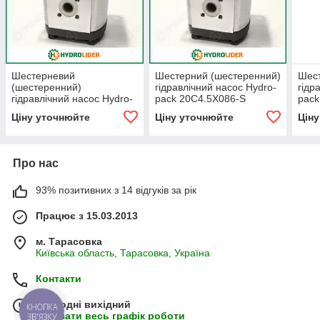
Шестерневий
Шестерний (шестеренний)
Шест
(шестеренний)
гідравлічний насос Hydro-
гідр
гідравлічний насос Hydro-
pack 20C4.5X086-S
pack
pack 20A22X086H
20)
Ціну уточнюйте
Ціну уточнюйте
Цін
Про нас
93% позитивних з 14 відгуків за рік
Працює з 15.03.2013
м. Тарасовка
Київська область, Тарасовка, Україна
Контакти
Сьогодні вихідний
КНОПКА
Показати весь графік роботи
ЗВ'ЯЗКУ