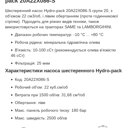
pack 20A22X086-S
Шестеренний насос Hydro-pack 20A22X086-S групи 20, з
об'ємом 22 см3/об, і лівим обертанням (проти годинникової
стрілки). Підходить для різних видів техніки, також
використовується на тракторах SAME та LAMBORGIHINI.
Діапазон робочих температур: -10 °C ... +80 °C
Робоча рідина: мінеральна гідравлічна олива
В'язкість: 10-100 сСт (рекомендується олива в'язкістю
46 сСт)
Фільтрація: 25 мкм
Характеристики насоса шестеренного Hydro-pack
Код: 20A22X086-S
Робочий об'єм: 22 куб.см/об
Витрата при 1500 об/хв: 31,68 см³/об
Обертання: ліве
Макс. панель робочого тиску: 180 бар
Макс. швидкість: 2500 об/хв