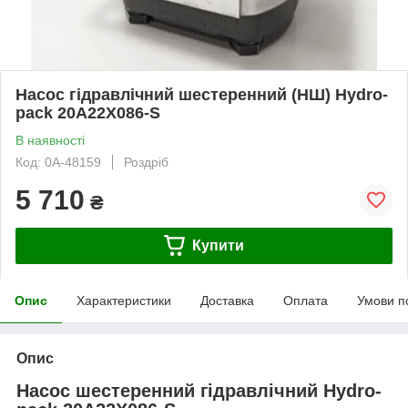
Насос гідравлічний шестеренний (НШ) Hydro-
pack 20A22X086-S
В наявності
Код: 0А-48159
Роздріб
5 710
₴
Купити
Опис
Характеристики
Доставка
Оплата
Умови п
Опис
Насос шестеренний гідравлічний Hydro-