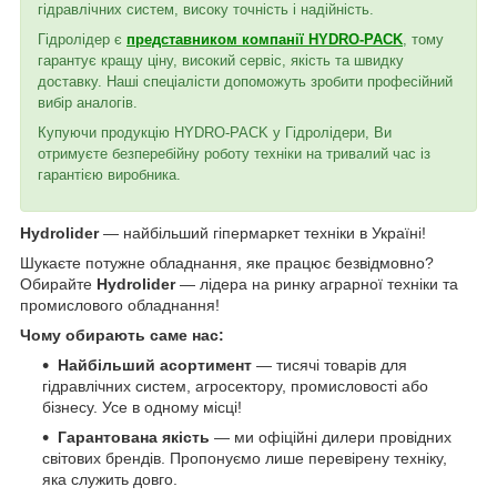
гідравлічних систем, високу точність і надійність.
Гідролідер є
представником компанії HYDRO-PACK
, тому
гарантує кращу ціну, високий сервіс, якість та швидку
доставку. Наші спеціалісти допоможуть зробити професійний
вибір аналогів.
Купуючи продукцію HYDRO-PACK у Гідролідери, Ви
отримуєте безперебійну роботу техніки на тривалий час із
гарантією виробника.
Hydrolider
— найбільший гіпермаркет техніки в Україні!
Шукаєте потужне обладнання, яке працює безвідмовно?
Обирайте
Hydrolider
— лідера на ринку аграрної техніки та
промислового обладнання!
Чому обирають саме нас:
Найбільший асортимент
— тисячі товарів для
гідравлічних систем, агросектору, промисловості або
бізнесу. Усе в одному місці!
Гарантована якість
— ми офіційні дилери провідних
світових брендів. Пропонуємо лише перевірену техніку,
яка служить довго.