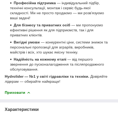
Професійна підтримка
— індивідуальний підбір,
технічні консультації, монтаж і сервіс будь-якої
складності. Ми не просто продаємо — ми розв’язуємо
ваші задачі!
Для бізнесу та приватних осіб
— ми пропонуємо
ефективні рішення як для підприємств, так і для
приватних клієнтів.
Вигідні умови
— конкурентні ціни, системи знижок та
персональні пропозиції для аграріїв, виробників,
майстрів і всіх, хто шукає якісну техніку.
Надійність на кожному етапі
— від першого
звернення до пусконалагодження та післяпродажного
обслуговування.
Hydrolider — №1 у світі гідравліки та техніки.
Довіряйте
лідерам — обирайте найкраще!
Приховати
Характеристики