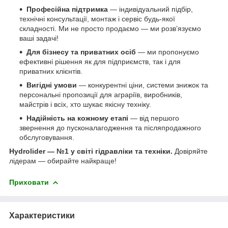
Професійна підтримка
— індивідуальний підбір,
технічні консультації, монтаж і сервіс будь-якої
складності. Ми не просто продаємо — ми розв’язуємо
ваші задачі!
Для бізнесу та приватних осіб
— ми пропонуємо
ефективні рішення як для підприємств, так і для
приватних клієнтів.
Вигідні умови
— конкурентні ціни, системи знижок та
персональні пропозиції для аграріїв, виробників,
майстрів і всіх, хто шукає якісну техніку.
Надійність на кожному етапі
— від першого
звернення до пусконалагодження та післяпродажного
обслуговування.
Hydrolider — №1 у світі гідравліки та техніки.
Довіряйте
лідерам — обирайте найкраще!
Приховати
Характеристики