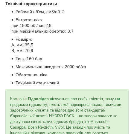
Технічні характеристики
:
Робочий об'єм, см3/об: 2
Витрата, л/хв:
при 1500 об / хв: 2,8
при максимальних обертах: 3,7
Розміри:
A, мм: 35,5
B, мм: 70,9
Тиск: 160 бар
Максимальна швидкість: 2000 об/хв
Обертання: ліве
Технічний стан: новий
Компанія
Гідролідер
піклується про своїх клієнтів, тому ми
продаємо гідравліку, якість якої перевірена часом, тисячами
задоволених клієнтів та відповідає всім стандартам
Європейської якості. HYDRO-PACK – це товари-аналоги за
доступною ціною таких відомих брендів, як Marzocchi,
Casappa, Bosh Rextroth, Vivol. Це завжди про якість та
інноваційні рішення, комплекс продуктів для багатьох