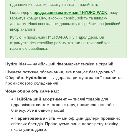
гідравлічних систем, високу точність і надійність.
Гідролідер є
представником компанії HYDRO-PACK
, тому
гарантує кращу ціну, високий сервіс, якість та швидку
доставку. Наші спеціалісти допоможуть зробити професійний
вибір аналогів.
Купуючи продукцію HYDRO-PACK у Гідролідери, Ви
отримуєте безперебійну роботу техніки на тривалий час із
гарантією виробника.
Hydrolider
— найбільший гіпермаркет техніки в Україні!
Шукаєте потужне обладнання, яке працює безвідмовно?
Обирайте
Hydrolider
— лідера на ринку аграрної техніки та
промислового обладнання!
Чому обирають саме нас:
Найбільший асортимент
— тисячі товарів для
гідравлічних систем, агросектору, промисловості або
бізнесу. Усе в одному місці!
Гарантована якість
— ми офіційні дилери провідних
світових брендів. Пропонуємо лише перевірену техніку,
яка служить довго.