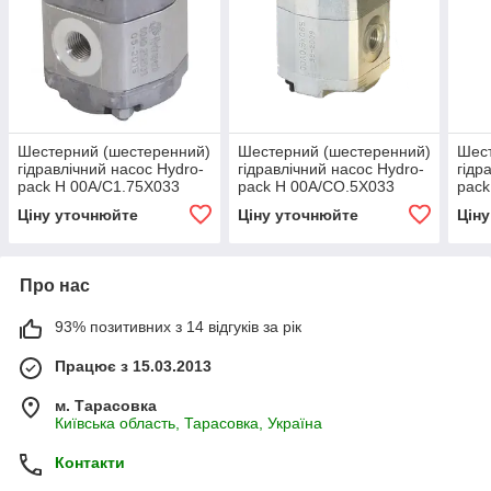
Шестерний (шестеренний)
Шестерний (шестеренний)
Шест
гідравлічний насос Hydro-
гідравлічний насос Hydro-
гідр
pack H 00A/C1.75X033
pack H 00A/CO.5X033
pack
(серія 00)
(серія 00)
(сер
Ціну уточнюйте
Ціну уточнюйте
Цін
Про нас
93% позитивних з 14 відгуків за рік
Працює з 15.03.2013
м. Тарасовка
Київська область, Тарасовка, Україна
Контакти