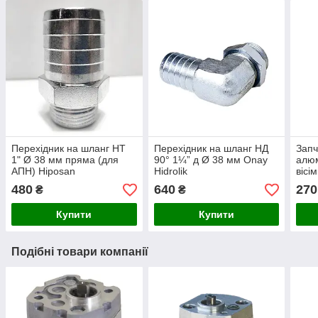
Перехідник на шланг НТ
Перехідник на шланг НД
Запч
1" Ø 38 мм пряма (для
90° 1¼” д Ø 38 мм Onay
алюм
АПН) Hiposan
Hidrolik
вісі
Maki
480
640
270
₴
₴
Купити
Купити
Подібні товари компанії