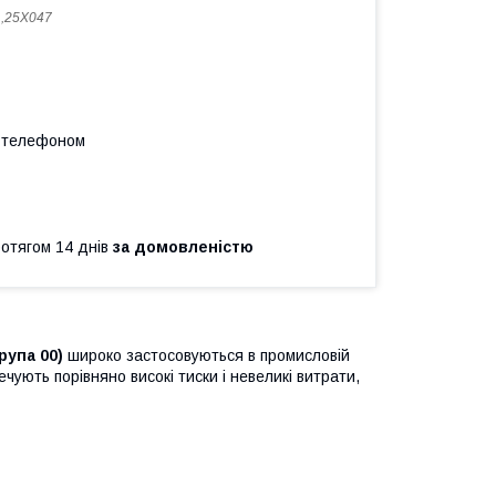
,25X047
а телефоном
ротягом 14 днів
за домовленістю
група 00)
широко застосовуються в промисловій
печують порівняно високі тиски і невеликі витрати,