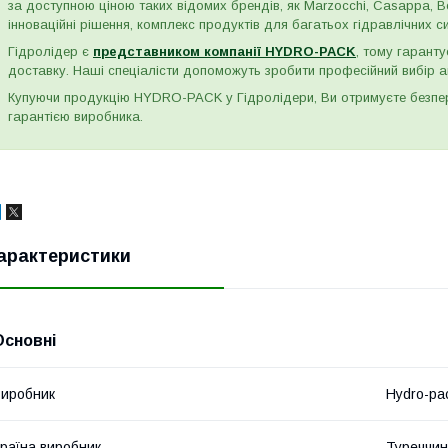
за доступною ціною таких відомих брендів, як Marzocchi, Casappa, Bos
інноваційні рішення, комплекс продуктів для багатьох гідравлічних сис
Гідролідер є
представником компанії HYDRO-PACK
, тому гаранту
доставку. Наші спеціалісти допоможуть зробити професійний вибір а
Купуючи продукцію HYDRO-PACK у Гідролідери, Ви отримуєте безпере
гарантією виробника.
арактеристики
Основні
иробник
Hydro-pa
раїна виробник
Туреччи