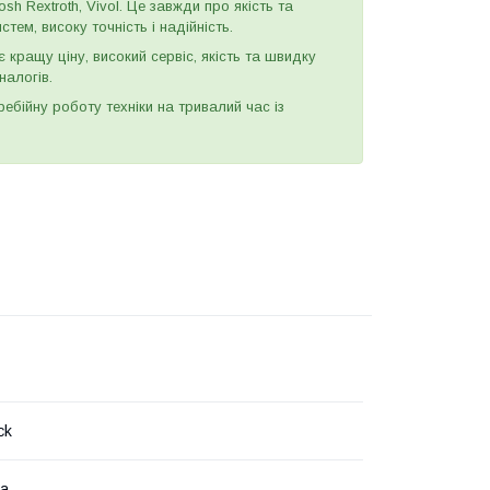
h Rextroth, Vivol. Це завжди про якість та
тем, високу точність і надійність.
є кращу ціну, високий сервіс, якість та швидку
налогів.
бійну роботу техніки на тривалий час із
ck
на