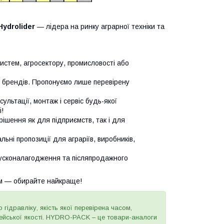
Hydrolider
— лідера на ринку аграрної техніки та
систем, агросектору, промисловості або
х брендів. Пропонуємо лише перевірену
сультації, монтаж і сервіс будь-якої
!
ішення як для підприємств, так і для
ьні пропозиції для аграріїв, виробників,
усконалагодження та післяпродажного
м — обирайте найкраще!
 гідравліку, якість якої перевірена часом,
пейської якості. HYDRO-PACK – це товари-аналоги