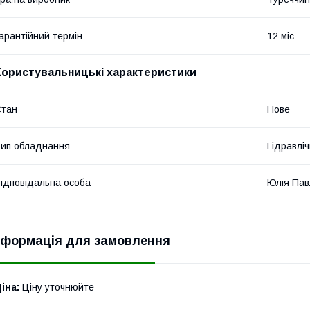
арантійний термін
12 міс
Користувальницькі характеристики
Стан
Нове
ип обладнання
Гідравліч
ідповідальна особа
Юлія Пав
нформація для замовлення
іна:
Ціну уточнюйте