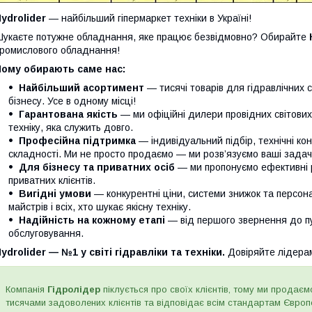
ydrolider
— найбільший гіпермаркет техніки в Україні!
укаєте потужне обладнання, яке працює безвідмовно? Обирайте
ромислового обладнання!
Чому обирають саме нас:
Найбільший асортимент
— тисячі товарів для гідравлічних 
бізнесу. Усе в одному місці!
Гарантована якість
— ми офіційні дилери провідних світови
техніку, яка служить довго.
Професійна підтримка
— індивідуальний підбір, технічні кон
складності. Ми не просто продаємо — ми розв’язуємо ваші задачі
Для бізнесу та приватних осіб
— ми пропонуємо ефективні р
приватних клієнтів.
Вигідні умови
— конкурентні ціни, системи знижок та персонал
майстрів і всіх, хто шукає якісну техніку.
Надійність на кожному етапі
— від першого звернення до п
обслуговування.
ydrolider — №1 у світі гідравліки та техніки.
Довіряйте лідера
Компанія
Гідролідер
піклується про своїх клієнтів, тому ми продаємо
тисячами задоволених клієнтів та відповідає всім стандартам Євро