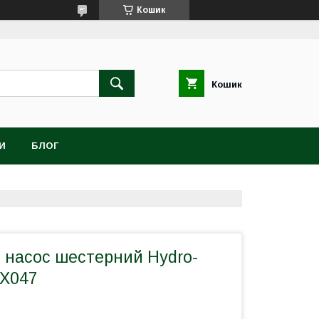
Кошик
Кошик
И
БЛОГ
й насос шестерний Hydro-
5X047