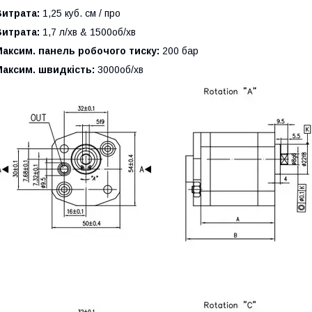
Витрата:
1,25 куб. см / про
Витрата:
1,7 л/хв & 1500об/хв
аксим. панель робочого тиску:
200 бар
аксим. швидкість:
3000об/хв