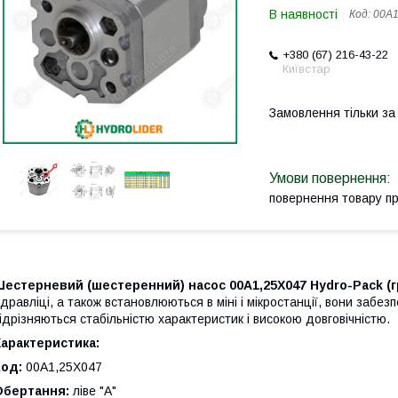
В наявності
Код:
00A1
+380 (67) 216-43-22
Київстар
Замовлення тільки з
повернення товару п
Шестерневий (шестеренний) насос 00A1,25X047 Hydro-Pack
(
ідравліці, а також встановлюються в міні і мікростанції, вони забез
ідрізняються стабільністю характеристик і високою довговічністю.
арактеристика:
Код:
00A1,25X047
Обертання:
ліве "А"