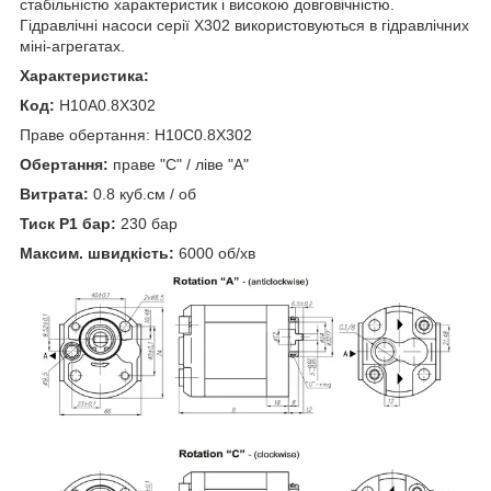
стабільністю характеристик і високою довговічністю.
Гідравлічні насоси серії X302 використовуються в гідравлічних
міні-агрегатах.
Характеристика:
Код:
H10A0.8X302
Праве обертання: H10C0.8X302
Обертання:
праве "С" / ліве "А"
Витрата:
0.8 куб.см / об
Тиск P1 бар:
230 бар
Максим. швидкість:
6000 об/хв