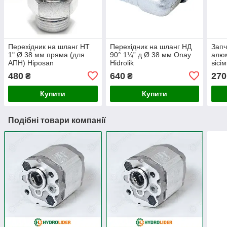
Перехідник на шланг НТ
Перехідник на шланг НД
Запч
1" Ø 38 мм пряма (для
90° 1¼” д Ø 38 мм Onay
алюм
АПН) Hiposan
Hidrolik
вісі
Maki
480
640
270
₴
₴
Купити
Купити
Подібні товари компанії