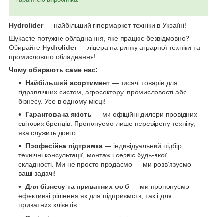
Hydrolider
— найбільший гіпермаркет техніки в Україні!
Шукаєте потужне обладнання, яке працює безвідмовно?
Обирайте
Hydrolider
— лідера на ринку аграрної техніки та
промислового обладнання!
Чому обирають саме нас:
Найбільший асортимент
— тисячі товарів для
гідравлічних систем, агросектору, промисловості або
бізнесу. Усе в одному місці!
Гарантована якість
— ми офіційні дилери провідних
світових брендів. Пропонуємо лише перевірену техніку,
яка служить довго.
Професійна підтримка
— індивідуальний підбір,
технічні консультації, монтаж і сервіс будь-якої
складності. Ми не просто продаємо — ми розв’язуємо
ваші задачі!
Для бізнесу та приватних осіб
— ми пропонуємо
ефективні рішення як для підприємств, так і для
приватних клієнтів.