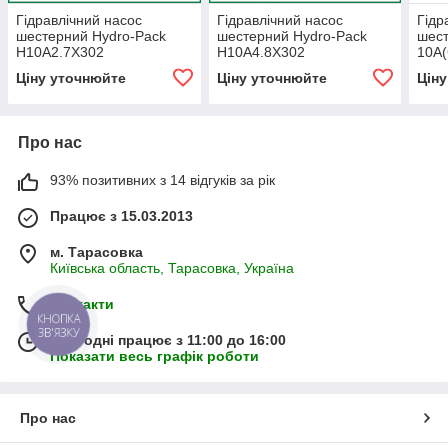
Гідравлічний насос
Гідравлічний насос
Гідр
шестерний Hydro-Pack
шестерний Hydro-Pack
шест
H10A2.7X302
H10A4.8X302
10A(
Ціну уточнюйте
Ціну уточнюйте
Цін
Про нас
93% позитивних з 14 відгуків за рік
Працює з 15.03.2013
м. Тарасовка
Київська область, Тарасовка, Україна
Контакти
КНОПКА
ЗВ'ЯЗКУ
Сьогодні працює з 11:00 до 16:00
Показати весь графік роботи
Про нас