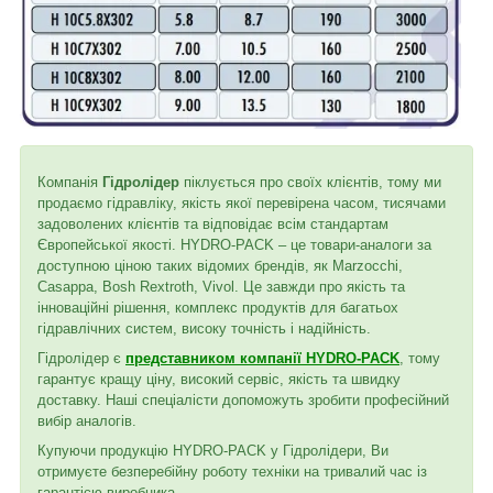
Компанія
Гідролідер
піклується про своїх клієнтів, тому ми
продаємо гідравліку, якість якої перевірена часом, тисячами
задоволених клієнтів та відповідає всім стандартам
Європейської якості. HYDRO-PACK – це товари-аналоги за
доступною ціною таких відомих брендів, як Marzocchi,
Casappa, Bosh Rextroth, Vivol. Це завжди про якість та
інноваційні рішення, комплекс продуктів для багатьох
гідравлічних систем, високу точність і надійність.
Гідролідер є
представником компанії HYDRO-PACK
, тому
гарантує кращу ціну, високий сервіс, якість та швидку
доставку. Наші спеціалісти допоможуть зробити професійний
вибір аналогів.
Купуючи продукцію HYDRO-PACK у Гідролідери, Ви
отримуєте безперебійну роботу техніки на тривалий час із
гарантією виробника.