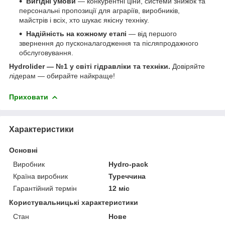
Вигідні умови
— конкурентні ціни, системи знижок та
персональні пропозиції для аграріїв, виробників,
майстрів і всіх, хто шукає якісну техніку.
Надійність на кожному етапі
— від першого
звернення до пусконалагодження та післяпродажного
обслуговування.
Hydrolider — №1 у світі гідравліки та техніки.
Довіряйте
лідерам — обирайте найкраще!
Приховати
Характеристики
Основні
Виробник
Hydro-pack
Країна виробник
Туреччина
Гарантійний термін
12 міс
Користувальницькі характеристики
Стан
Нове