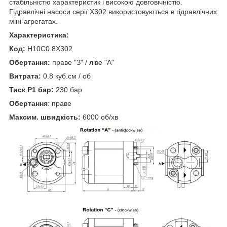
стабільністю характеристик і високою довговічністю.
Гідравлічні насоси серії X302 використовуються в гідравлічних
міні-агрегатах.
Характеристика:
Код:
H10C0.8X302
Обертання:
праве "З" / ліве "А"
Витрата:
0.8 куб.см / об
Тиск P1 бар:
230 бар
Обертання
: праве
Максим. швидкість:
6000 об/хв