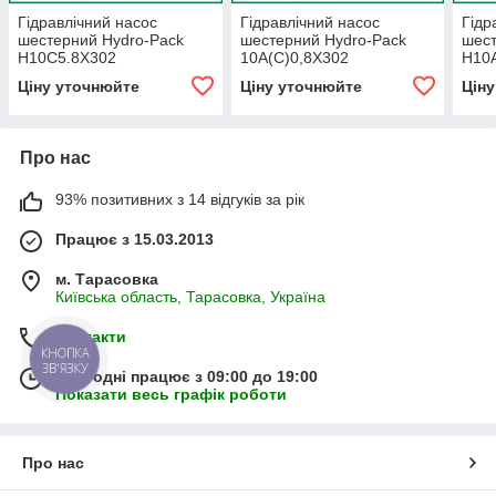
Гідравлічний насос
Гідравлічний насос
Гідр
шестерний Hydro-Pack
шестерний Hydro-Pack
шест
H10C5.8X302
10A(C)0,8X302
H10
Ціну уточнюйте
Ціну уточнюйте
Цін
Про нас
93% позитивних з 14 відгуків за рік
Працює з 15.03.2013
м. Тарасовка
Київська область, Тарасовка, Україна
Контакти
КНОПКА
ЗВ'ЯЗКУ
Сьогодні працює з 09:00 до 19:00
Показати весь графік роботи
Про нас