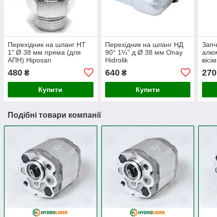
Перехідник на шланг НТ
Перехідник на шланг НД
Запч
1" Ø 38 мм пряма (для
90° 1¼” д Ø 38 мм Onay
алюм
АПН) Hiposan
Hidrolik
вісі
Maki
480
640
270
₴
₴
Купити
Купити
Подібні товари компанії