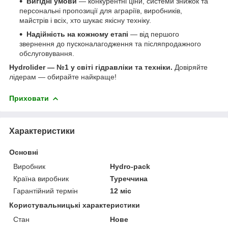
Вигідні умови
— конкурентні ціни, системи знижок та
персональні пропозиції для аграріїв, виробників,
майстрів і всіх, хто шукає якісну техніку.
Надійність на кожному етапі
— від першого
звернення до пусконалагодження та післяпродажного
обслуговування.
Hydrolider — №1 у світі гідравліки та техніки.
Довіряйте
лідерам — обирайте найкраще!
Приховати
Характеристики
Основні
Виробник
Hydro-pack
Країна виробник
Туреччина
Гарантійний термін
12 міс
Користувальницькі характеристики
Стан
Нове