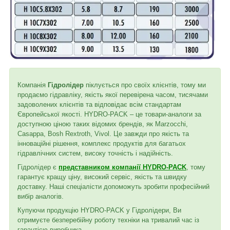
Компанія
Гідролідер
піклується про своїх клієнтів, тому ми
продаємо гідравліку, якість якої перевірена часом, тисячами
задоволених клієнтів та відповідає всім стандартам
Європейської якості. HYDRO-PACK – це товари-аналоги за
доступною ціною таких відомих брендів, як Marzocchi,
Casappa, Bosh Rextroth, Vivol. Це завжди про якість та
інноваційні рішення, комплекс продуктів для багатьох
гідравлічних систем, високу точність і надійність.
Гідролідер є
представником компанії HYDRO-PACK
, тому
гарантує кращу ціну, високий сервіс, якість та швидку
доставку. Наші спеціалісти допоможуть зробити професійний
вибір аналогів.
Купуючи продукцію HYDRO-PACK у Гідролідери, Ви
отримуєте безперебійну роботу техніки на тривалий час із
гарантією виробника.