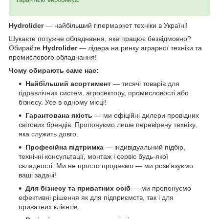
Hydrolider
— найбільший гіпермаркет техніки в Україні!
Шукаєте потужне обладнання, яке працює безвідмовно?
Обирайте
Hydrolider
— лідера на ринку аграрної техніки та
промислового обладнання!
Чому обирають саме нас:
Найбільший асортимент
— тисячі товарів для
гідравлічних систем, агросектору, промисловості або
бізнесу. Усе в одному місці!
Гарантована якість
— ми офіційні дилери провідних
світових брендів. Пропонуємо лише перевірену техніку,
яка служить довго.
Професійна підтримка
— індивідуальний підбір,
технічні консультації, монтаж і сервіс будь-якої
складності. Ми не просто продаємо — ми розв’язуємо
ваші задачі!
Для бізнесу та приватних осіб
— ми пропонуємо
ефективні рішення як для підприємств, так і для
приватних клієнтів.