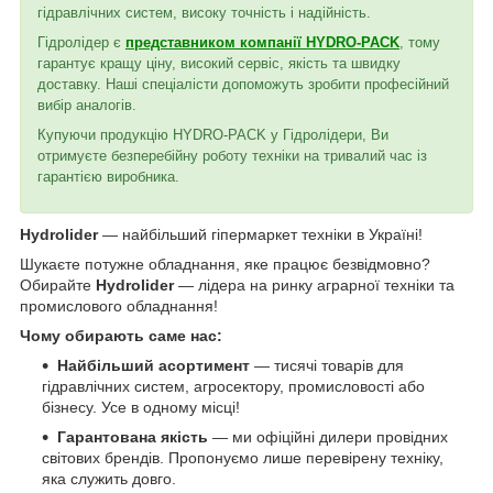
гідравлічних систем, високу точність і надійність.
Гідролідер є
представником компанії HYDRO-PACK
, тому
гарантує кращу ціну, високий сервіс, якість та швидку
доставку. Наші спеціалісти допоможуть зробити професійний
вибір аналогів.
Купуючи продукцію HYDRO-PACK у Гідролідери, Ви
отримуєте безперебійну роботу техніки на тривалий час із
гарантією виробника.
Hydrolider
— найбільший гіпермаркет техніки в Україні!
Шукаєте потужне обладнання, яке працює безвідмовно?
Обирайте
Hydrolider
— лідера на ринку аграрної техніки та
промислового обладнання!
Чому обирають саме нас:
Найбільший асортимент
— тисячі товарів для
гідравлічних систем, агросектору, промисловості або
бізнесу. Усе в одному місці!
Гарантована якість
— ми офіційні дилери провідних
світових брендів. Пропонуємо лише перевірену техніку,
яка служить довго.