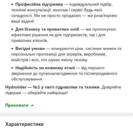
Професійна підтримка
— індивідуальний підбір,
технічні консультації, монтаж і сервіс будь-якої
складності. Ми не просто продаємо — ми розв’язуємо
ваші задачі!
Для бізнесу та приватних осіб
— ми пропонуємо
ефективні рішення як для підприємств, так і для
приватних клієнтів.
Вигідні умови
— конкурентні ціни, системи знижок та
персональні пропозиції для аграріїв, виробників,
майстрів і всіх, хто шукає якісну техніку.
Надійність на кожному етапі
— від першого
звернення до пусконалагодження та післяпродажного
обслуговування.
Hydrolider — №1 у світі гідравліки та техніки.
Довіряйте
лідерам — обирайте найкраще!
Приховати
Характеристики