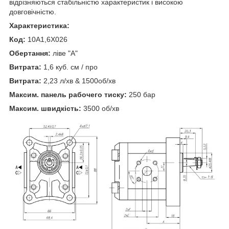
відрізняються стабільністю характеристик і високою
довговічністю.
Характеристика:
Код:
10A1,6X026
Обертання:
ліве "А"
Витрата:
1,6 куб. см / про
Витрата:
2,23 л/хв & 1500об/хв
Максим. панель рабочего тиску:
250 бар
Максим. швидкість:
3500 об/хв