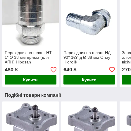
Перехідник на шланг НТ
Перехідник на шланг НД
Запч
1" Ø 38 мм пряма (для
90° 1¼” д Ø 38 мм Onay
алюм
АПН) Hiposan
Hidrolik
вісі
Maki
480
640
270
₴
₴
Купити
Купити
Подібні товари компанії