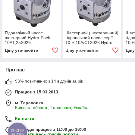
Гідравлічний насос
Шестерний (шестеренний)
Шест
шестерний Hydro-Pack
гідравлічний насос серії
гідр
10A1,25X026
10 H 10A/C1X026 Hydro-
10 H
pack
Hydr
Ціну уточнюйте
Ціну уточнюйте
Цін
Про нас
93% позитивних з 14 відгуків за рік
Працює з 15.03.2013
м. Тарасовка
Київська область, Тарасовка, Україна
Контакти
Сьогодні працює з 11:00 до 16:00
КНОПКА
Показати весь графік роботи
ЗВ'ЯЗКУ