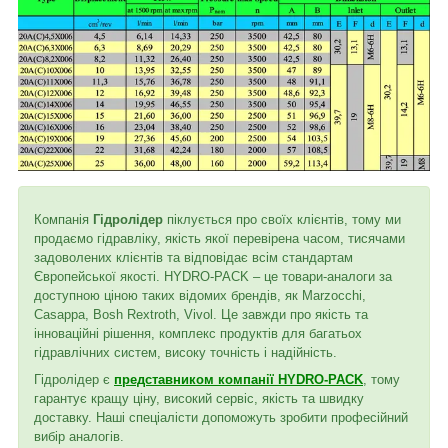
Компанія
Гідролідер
піклується про своїх клієнтів, тому ми
продаємо гідравліку, якість якої перевірена часом, тисячами
задоволених клієнтів та відповідає всім стандартам
Європейської якості. HYDRO-PACK – це товари-аналоги за
доступною ціною таких відомих брендів, як Marzocchi,
Casappa, Bosh Rextroth, Vivol. Це завжди про якість та
інноваційні рішення, комплекс продуктів для багатьох
гідравлічних систем, високу точність і надійність.
Гідролідер є
представником компанії HYDRO-PACK
, тому
гарантує кращу ціну, високий сервіс, якість та швидку
доставку. Наші спеціалісти допоможуть зробити професійний
вибір аналогів.