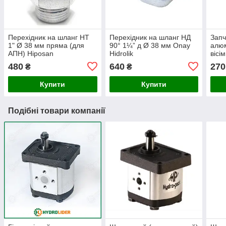
Перехідник на шланг НТ
Перехідник на шланг НД
Запч
1" Ø 38 мм пряма (для
90° 1¼” д Ø 38 мм Onay
алюм
АПН) Hiposan
Hidrolik
вісі
Maki
480
640
270
₴
₴
Купити
Купити
Подібні товари компанії