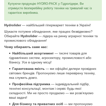
Купуючи продукцію HYDRO-PACK у Гідролідери, Ви
отримуєте безперебійну роботу техніки на тривалий час із
гарантією виробника.
Hydrolider
— найбільший гіпермаркет техніки в Україні!
Шукаєте потужне обладнання, яке працює безвідмовно?
Обирайте
Hydrolider
— лідера на ринку аграрної техніки та
промислового обладнання!
Чому обирають саме нас:
Найбільший асортимент
— тисячі товарів для
гідравлічних систем, агросектору, промисловості або
бізнесу. Усе в одному місці!
Гарантована якість
— ми офіційні дилери провідних
світових брендів. Пропонуємо лише перевірену техніку,
яка служить довго.
Професійна підтримка
— індивідуальний підбір,
технічні консультації, монтаж і сервіс будь-якої
складності. Ми не просто продаємо — ми розв’язуємо
ваші задачі!
Для бізнесу та приватних осіб
— ми пропонуємо