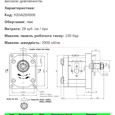
високою довговічністю.
Характеристика:
Код:
H20A28X006
Обертання:
ліве
Витрата:
28 куб. см / про
Максим. панель робочого тиску:
130 бар
Максим. швидкість:
2000 об/хв