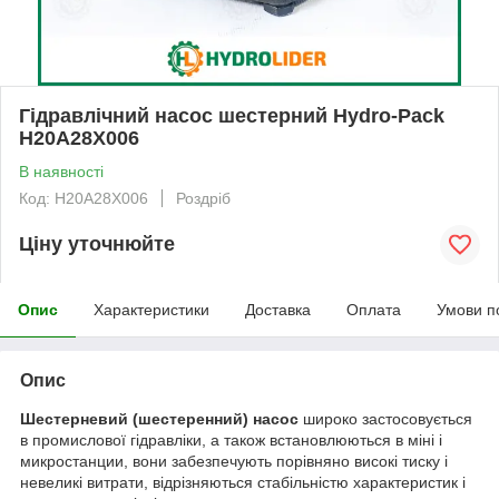
Гідравлічний насос шестерний Hydro-Pack
H20A28X006
В наявності
Код: H20A28X006
Роздріб
Ціну уточнюйте
Опис
Характеристики
Доставка
Оплата
Умови п
Опис
Шестерневий (шестеренний) насос
широко застосовується
в промислової гідравліки, а також встановлюються в міні і
микростанции, вони забезпечують порівняно високі тиску і
невеликі витрати, відрізняються стабільністю характеристик і