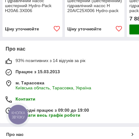
Гідравлічний насос
Шестерний (шестеренний)
Шест
шестерний Hydro-Pack
гідравлічний насос H
гідр
H20A6.3X006
20A/C25X006 Hydro-pack
pack
(сер
7 8
Ціну уточнюйте
Ціну уточнюйте
Про нас
93% позитивних з 14 відгуків за рік
Працює з 15.03.2013
м. Тарасовка
Київська область, Тарасовка, Україна
Контакти
Сьогодні працює з 09:00 до 19:00
КНОПКА
Показати весь графік роботи
ЗВ'ЯЗКУ
Про нас